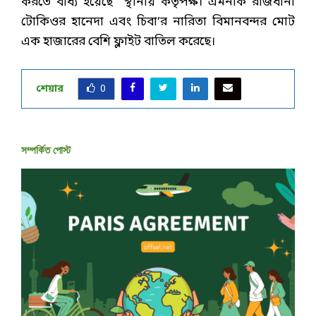
করতে বাধ্য হয়েছে স্থানীয় কর্তৃপক্ষ। এমনকি রাজধানী
টোকিওর হানেদা এবং চিবা’র নারিতা বিমানবন্দর মোট
এক হাজারের বেশি ফ্লাইট বাতিল করেছে।
শেয়ার
0
সম্পর্কিত পোস্ট