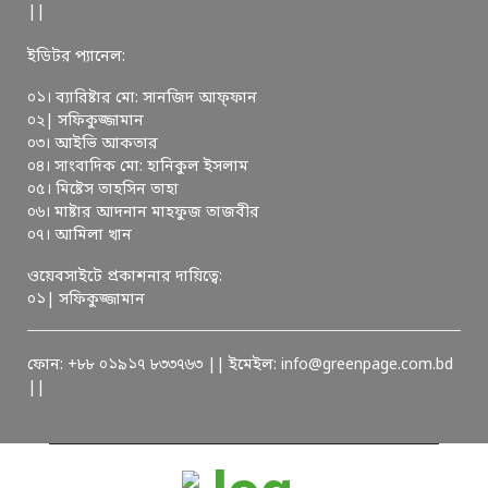
||
ইডিটর প্যানেল:
০১। ব্যারিষ্টার মো: সানজিদ আফ্ফান
০২| সফিকুজ্জামান
০৩। আইভি আকতার
০৪। সাংবাদিক মো: হানিকুল ইসলাম
০৫। মিষ্টেস তাহসিন তাহা
০৬। মাষ্টার আদনান মাহফুজ তাজবীর
০৭। আমিলা খান
ওয়েবসাইটে প্রকাশনার দায়িত্বে:
০১| সফিকুজ্জামান
ফোন: +৮৮ ০১৯১৭ ৮৩৩৭৬৩ || ইমেইল: info@greenpage.com.bd
||