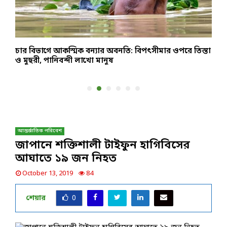
-
চার বিভাগে আকস্মিক বন্যার অবনতি: বিপৎসীমার ওপরে তিস্তা
চ
ও মুহুরী, পানিবন্দী লাখো মানুষ
প
আন্তর্জাতিক পরিবেশ
জাপানে শক্তিশালী টাইফুন হাগিবিসের
আঘাতে ১৯ জন নিহত
October 13, 2019
84
শেয়ার
0