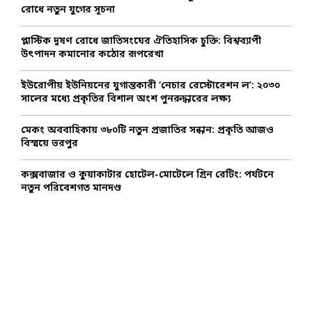
r
R
রোধে নতুন যুগের সূচনা
:
C
প্লাস্টিক দূষণ রোধে জাতিসংঘের ঐতিহাসিক চুক্তি: বিশ্বব্যাপী
উৎপাদন কমানোর কঠোর রূপরেখা
H
ইউরোপীয় ইউনিয়নের যুগান্তকারী ‘নেচার রেস্টোরেশন ল’: ২০৩০
সালের মধ্যে প্রকৃতির বিশাল অংশ পুনরুদ্ধারের লক্ষ্য
মেকং অববাহিকায় ৩৮০টি নতুন প্রজাতির সন্ধান: প্রকৃতি আজও
বিস্ময়ে ভরপুর
কক্সবাজার ও কুয়াকাটার হোটেল-মোটেলে গ্রিন রেটিং: পর্যটনে
নতুন পরিবেশগত মানদণ্ড