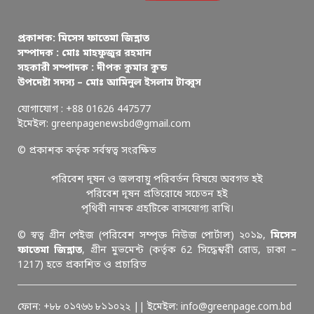
প্রকাশক: মিসেস ফাতেমা জিন্নাত
সম্পাদক : মোঃ মাহফুজুর রহমান
সহকারী সম্পাদক : দীপক কুমার কুন্ড
উপদেষ্টা সদস্য – মোঃ আমিনুল ইসলাম টাব্বুস
যোগাযোগ : +88 01626 447577
ইমেইল: greenpagenewsbd@gmail.com
© প্রকাশক কর্তৃক সর্বস্বত্ব সংরক্ষিত
পরিবেশ দূষন ও জলবায়ু পরিবর্তন বিষয়ে অবগত হই
পরিবেশ দূষন প্রতিরোধে সচেতন হই
পৃথিবী নামক গ্রহটিকে বাসযোগ্য রাখি।
© স্বত্ব গ্রীন পেইজ (পরিবেশ সম্পৃক্ত নিউজ পোর্টাল) ২০১৯,
মিসেস
ফাতেমা জিন্নাত
, গ্রীন মুভমেন্ট (কর্তৃক 62 সিদ্ধেশ্বরী রোড, ঢাকা –
1217) হতে প্রকাশিত ও প্রচারিত
ফোন: +৮৮ ০১৭৬৬ ৮১১০২২ || ইমেইল: info@greenpage.com.bd