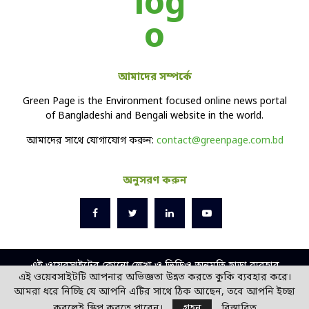
আমাদের সম্পর্কে
Green Page is the Environment focused online news portal
of Bangladeshi and Bengali website in the world.
আমাদের সাথে যোগাযোগ করুন:
contact@greenpage.com.bd
অনুসরণ করুন
এই ওয়েবসাইটের কোনো লেখা ও ভিডিও অনুমতি ছাড়া ব্যবহার
এই ওয়েবসাইটটি আপনার অভিজ্ঞতা উন্নত করতে কুকি ব্যবহার করে।
বেআইনি।
আমরা ধরে নিচ্ছি যে আপনি এটির সাথে ঠিক আছেন, তবে আপনি ইচ্ছা
ডিজাইন ও ডেভলপ -
সোল
বিডি
করলেই স্কিপ করতে পারেন।
গ্রহন
বিস্তারিত