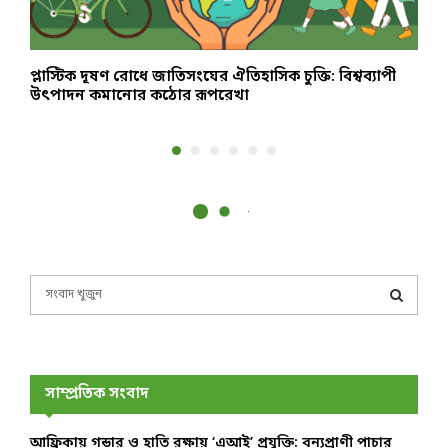
প্লাস্টিক দূষণ রোধে জাতিসংঘের ঐতিহাসিক চুক্তি: বিশ্বব্যাপী
১
উৎপাদন কমানোর কঠোর রূপরেখা
S
e
a
S
r
c
E
h
সাম্প্রতিক সংবাদ
f
A
o
আফ্রিকায় গন্ডার ও হাতি রক্ষায় ‘এআই’ প্রযুক্তি: বন্যপ্রাণী পাচার