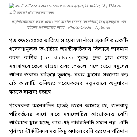
অ্যান্টার্কটিকার বরফ গলা দেখে অবাক হয়েছে বিজ্ঞানীরা, বিশ্ব ইতিহাসে এটি
ঘটলো প্রথমবারের মতো – Photo Credit – Nytimes
গত ৩০/৪/২০২০ তারিখে সায়েন্স জার্নালে প্রকাশিত একটি
গবেষণামূলক তখ্যচিত্রে অ্যান্টার্কটিকায় কিভাবে ভাসমান
বরফ রাশির (ice shelves) পুরুত্ব দ্রুত হ্রাস পেয়ে
মহাসাগরে ভেসে যাওয়া এবং সেগুলো গলে যেয়ে সমুদ্রের
পানির স্তরকে বাড়িয়ে তুলছে- বরফ হ্রাসের সবচেয়ে বড়
এই কারণটি ভবিষ্যত গবেষকদের নতুনভাবে অনুধাবন
করতে সাহায্য করবে।
গবেষকরা অনেকদিন হতেই জেনে আসছে যে, জলবাযু
পরিবর্তনের সাথে সাথে মহাদেশটির আয়োতনও বেশি
পরিমানে হ্রাস হচ্ছে, তবে এই পরিবর্তনটি সমান নয়। এটি
পূর্ব অ্যান্টার্কটিকার মত কিছু অঞ্চলে বেশি বরফের পরিমান