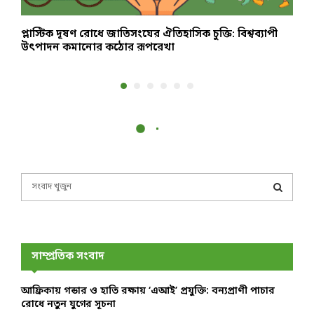
প্লাস্টিক দূষণ রোধে জাতিসংঘের ঐতিহাসিক চুক্তি: বিশ্বব্যাপী
১
উৎপাদন কমানোর কঠোর রূপরেখা
S
e
a
S
r
c
E
h
সাম্প্রতিক সংবাদ
f
A
o
আফ্রিকায় গন্ডার ও হাতি রক্ষায় ‘এআই’ প্রযুক্তি: বন্যপ্রাণী পাচার
r
R
রোধে নতুন যুগের সূচনা
: