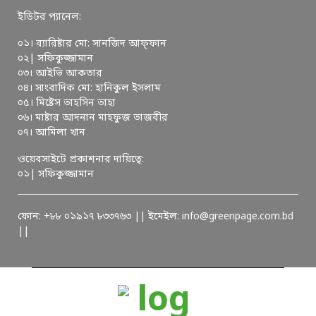
ইডিটর প্যানেল:
০১। ব্যারিষ্টার মো: সানজিদ আফ্ফান
০২| সফিকুজ্জামান
০৩। আইভি আকতার
০৪। সাংবাদিক মো: হানিকুল ইসলাম
০৫। মিষ্টেস তাহসিন তাহা
০৬। মাষ্টার আদনান মাহফুজ তাজবীর
০৭। আমিলা খান
ওয়েবসাইটে প্রকাশনার দায়িত্বে:
০১| সফিকুজ্জামান
ফোন: +৮৮ ০১৯১৭ ৮৩৩৭৬৩ || ইমেইল: info@greenpage.com.bd
||