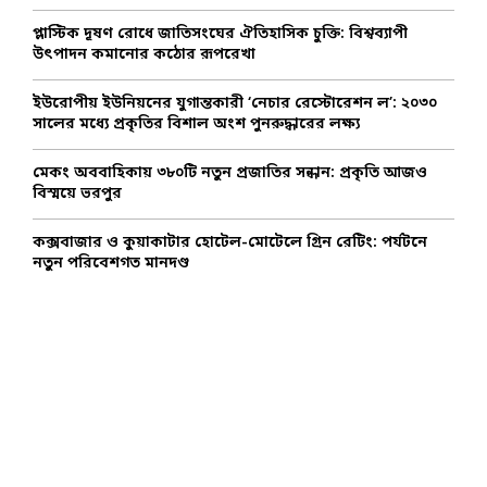
C
প্লাস্টিক দূষণ রোধে জাতিসংঘের ঐতিহাসিক চুক্তি: বিশ্বব্যাপী
উৎপাদন কমানোর কঠোর রূপরেখা
H
ইউরোপীয় ইউনিয়নের যুগান্তকারী ‘নেচার রেস্টোরেশন ল’: ২০৩০
সালের মধ্যে প্রকৃতির বিশাল অংশ পুনরুদ্ধারের লক্ষ্য
মেকং অববাহিকায় ৩৮০টি নতুন প্রজাতির সন্ধান: প্রকৃতি আজও
বিস্ময়ে ভরপুর
কক্সবাজার ও কুয়াকাটার হোটেল-মোটেলে গ্রিন রেটিং: পর্যটনে
নতুন পরিবেশগত মানদণ্ড