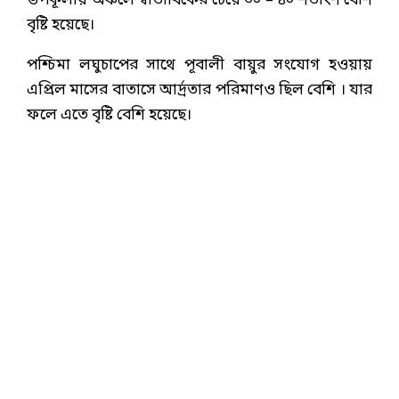
উপকূলীয় অঞ্চলে স্বাভাবিকের চেয়ে ৩০ – ৪০ শতাংশ বেশি
বৃষ্টি হয়েছে।
পশ্চিমা লঘুচাপের সাথে পূবালী বায়ুর সংযোগ হওয়ায়
এপ্রিল মাসের বাতাসে আর্দ্রতার পরিমাণও ছিল বেশি । যার
ফলে এতে বৃষ্টি বেশি হয়েছে।