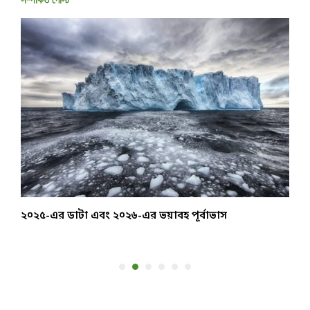
সম্পর্কিত পোস্ট
২০২৫-এর ডাটা এবং ২০২৬-এর ভয়াবহ পূর্বাভাস
অ