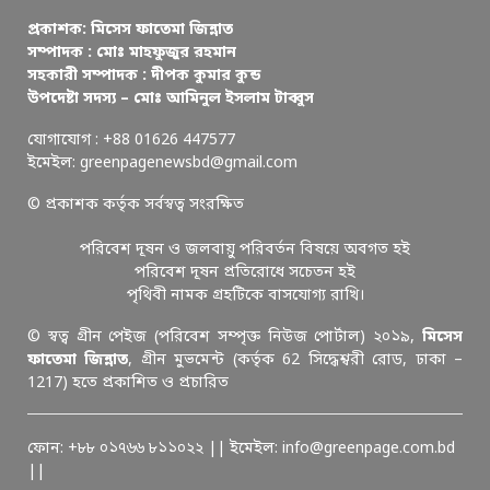
প্রকাশক: মিসেস ফাতেমা জিন্নাত
সম্পাদক : মোঃ মাহফুজুর রহমান
সহকারী সম্পাদক : দীপক কুমার কুন্ড
উপদেষ্টা সদস্য – মোঃ আমিনুল ইসলাম টাব্বুস
যোগাযোগ : +88 01626 447577
ইমেইল: greenpagenewsbd@gmail.com
© প্রকাশক কর্তৃক সর্বস্বত্ব সংরক্ষিত
পরিবেশ দূষন ও জলবায়ু পরিবর্তন বিষয়ে অবগত হই
পরিবেশ দূষন প্রতিরোধে সচেতন হই
পৃথিবী নামক গ্রহটিকে বাসযোগ্য রাখি।
© স্বত্ব গ্রীন পেইজ (পরিবেশ সম্পৃক্ত নিউজ পোর্টাল) ২০১৯,
মিসেস
ফাতেমা জিন্নাত
, গ্রীন মুভমেন্ট (কর্তৃক 62 সিদ্ধেশ্বরী রোড, ঢাকা –
1217) হতে প্রকাশিত ও প্রচারিত
ফোন: +৮৮ ০১৭৬৬ ৮১১০২২ || ইমেইল: info@greenpage.com.bd
||