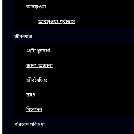
আবহাওয়া
আবহাওয়া পূর্বাভাস
জীবনধারা
গ্রেটা থুনবার্গ
জানা-অজানা
জীববৈচিত্র্য
ভ্রমণ
বিনোদন
পরিবেশ পরিক্রমা