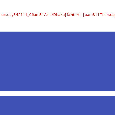
sday342111_06am31Asia/Dhaka] খ্রিস্টাব্দ | [bam811Thursday