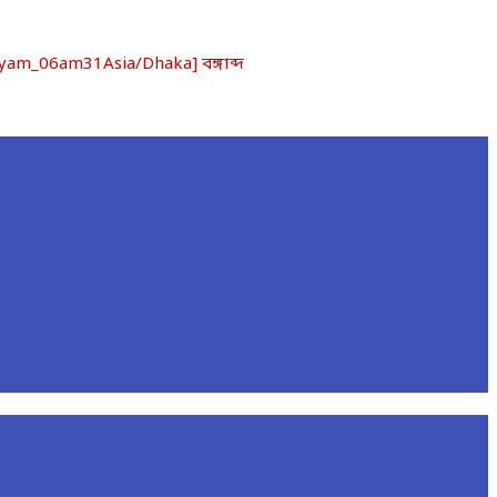
am_06am31Asia/Dhaka] বঙ্গাব্দ