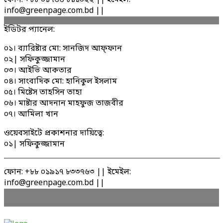
ফোন: +৮৮ ০১৭৬৬ ৮১১০২২ || ইমেইল:
info@greenpage.com.bd ||
ইডিটর প্যানেল:
০১। ব্যারিষ্টার মো: সানজিদ আফ্ফান
০২| সফিকুজ্জামান
০৩। আইভি আকতার
০৪। সাংবাদিক মো: হানিকুল ইসলাম
০৫। মিষ্টেস তাহসিন তাহা
০৬। মাষ্টার আদনান মাহফুজ তাজবীর
০৭। আমিলা খান
ওয়েবসাইটে প্রকাশনার দায়িত্বে:
০১| সফিকুজ্জামান
ফোন: +৮৮ ০১৯১৭ ৮৩৩৭৬৩ || ইমেইল:
info@greenpage.com.bd ||