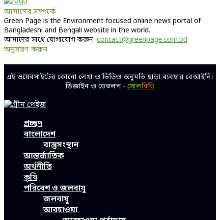
আমাদের সম্পর্কে
Green Page is the Environment focused online news portal of
Bangladeshi and Bengali website in the world.
আমাদের সাথে যোগাযোগ করুন:
contact@greenpage.com.bd
অনুসরণ করুন
Facebook
Twitter
Linkedin
Youtube
এই ওয়েবসাইটের কোনো লেখা ও ভিডিও অনুমতি ছাড়া ব্যবহার বেআইনি।
ডিজাইন ও ডেভলপ -
সোল
বিডি
Facebook
Twitter
Linkedin
Youtube
প্রচ্ছদ
বাংলাদেশ
বাস্তুসংস্থান
আন্তর্জাতিক
অর্থনীতি
কৃষি
পরিবেশ ও জলবায়ু
জলবায়ু
আবহাওয়া