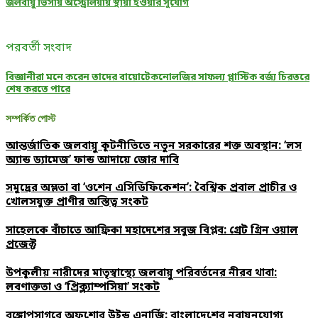
জলবায়ু ভিসায় অস্ট্রেলিয়ায় স্থায়ী হওয়ার সুযোগ
পরবর্তী সংবাদ
বিজ্ঞানীরা মনে করেন তাদের বায়োটেকনোলজির সাফল্য প্লাস্টিক বর্জ্য চিরতরে
শেষ করতে পারে
সম্পর্কিত পোস্ট
আন্তর্জাতিক জলবায়ু কূটনীতিতে নতুন সরকারের শক্ত অবস্থান: ‘লস
অ্যান্ড ড্যামেজ’ ফান্ড আদায়ে জোর দাবি
সমুদ্রের অম্লতা বা ‘ওশেন এসিডিফিকেশন’: বৈশ্বিক প্রবাল প্রাচীর ও
খোলসযুক্ত প্রাণীর অস্তিত্ব সংকট
সাহেলকে বাঁচাতে আফ্রিকা মহাদেশের সবুজ বিপ্লব: গ্রেট গ্রিন ওয়াল
প্রজেক্ট
উপকূলীয় নারীদের মাতৃস্বাস্থ্যে জলবায়ু পরিবর্তনের নীরব থাবা:
লবণাক্ততা ও ‘প্রিক্ল্যাম্পসিয়া’ সংকট
বঙ্গোপসাগরে অফশোর উইন্ড এনার্জি: বাংলাদেশের নবায়নযোগ্য