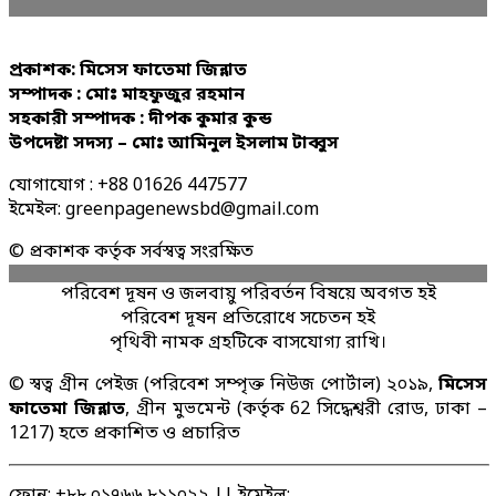
প্রকাশক: মিসেস ফাতেমা জিন্নাত
সম্পাদক : মোঃ মাহফুজুর রহমান
সহকারী সম্পাদক : দীপক কুমার কুন্ড
উপদেষ্টা সদস্য – মোঃ আমিনুল ইসলাম টাব্বুস
যোগাযোগ : +88 01626 447577
ইমেইল: greenpagenewsbd@gmail.com
© প্রকাশক কর্তৃক সর্বস্বত্ব সংরক্ষিত
পরিবেশ দূষন ও জলবায়ু পরিবর্তন বিষয়ে অবগত হই
পরিবেশ দূষন প্রতিরোধে সচেতন হই
পৃথিবী নামক গ্রহটিকে বাসযোগ্য রাখি।
© স্বত্ব গ্রীন পেইজ (পরিবেশ সম্পৃক্ত নিউজ পোর্টাল) ২০১৯,
মিসেস
ফাতেমা জিন্নাত
, গ্রীন মুভমেন্ট (কর্তৃক 62 সিদ্ধেশ্বরী রোড, ঢাকা –
1217) হতে প্রকাশিত ও প্রচারিত