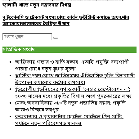
জ্বালানি খাতে নতুন সম্ভাবনার দিগন্ত
ব্লু ইকোনমি ও টেকসই মৎস্য চাষ: কার্বন ফুটপ্রিন্ট কমাতে অফশোর
অ্যাকোয়াকালচারের বৈশ্বিক উত্থান
Search
Search
for:
সাম্প্রতিক সংবাদ
আফ্রিকায় গন্ডার ও হাতি রক্ষায় ‘এআই’ প্রযুক্তি: বন্যপ্রাণী
পাচার রোধে নতুন যুগের সূচনা
প্লাস্টিক দূষণ রোধে জাতিসংঘের ঐতিহাসিক চুক্তি: বিশ্বব্যাপী
উৎপাদন কমানোর কঠোর রূপরেখা
ইউরোপীয় ইউনিয়নের যুগান্তকারী ‘নেচার রেস্টোরেশন ল’:
২০৩০ সালের মধ্যে প্রকৃতির বিশাল অংশ পুনরুদ্ধারের লক্ষ্য
মেকং অববাহিকায় ৩৮০টি নতুন প্রজাতির সন্ধান: প্রকৃতি
আজও বিস্ময়ে ভরপুর
কক্সবাজার ও কুয়াকাটার হোটেল-মোটেলে গ্রিন রেটিং:
পর্যটনে নতুন পরিবেশগত মানদণ্ড