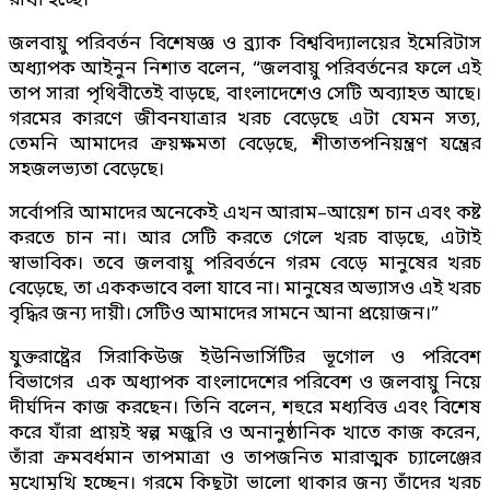
রাখা হচ্ছে।
জলবায়ু পরিবর্তন বিশেষজ্ঞ ও ব্র্যাক বিশ্ববিদ্যালয়ের ইমেরিটাস
অধ্যাপক আইনুন নিশাত বলেন, “জলবায়ু পরিবর্তনের ফলে এই
তাপ সারা পৃথিবীতেই বাড়ছে, বাংলাদেশেও সেটি অব্যাহত আছে।
গরমের কারণে জীবনযাত্রার খরচ বেড়েছে এটা যেমন সত্য,
তেমনি আমাদের ক্রয়ক্ষমতা বেড়েছে, শীতাতপনিয়ন্ত্রণ যন্ত্রের
সহজলভ্যতা বেড়েছে।
সর্বোপরি আমাদের অনেকেই এখন আরাম–আয়েশ চান এবং কষ্ট
করতে চান না। আর সেটি করতে গেলে খরচ বাড়ছে, এটাই
স্বাভাবিক। তবে জলবায়ু পরিবর্তনে গরম বেড়ে মানুষের খরচ
বেড়েছে, তা এককভাবে বলা যাবে না। মানুষের অভ্যাসও এই খরচ
বৃদ্ধির জন্য দায়ী। সেটিও আমাদের সামনে আনা প্রয়োজন।”
যুক্তরাষ্ট্রের সিরাকিউজ ইউনিভার্সিটির ভূগোল ও পরিবেশ
বিভাগের এক অধ্যাপক বাংলাদেশের পরিবেশ ও জলবায়ু নিয়ে
দীর্ঘদিন কাজ করছেন। তিনি বলেন, শহুরে মধ্যবিত্ত এবং বিশেষ
করে যাঁরা প্রায়ই স্বল্প মজুরি ও অনানুষ্ঠানিক খাতে কাজ করেন,
তাঁরা ক্রমবর্ধমান তাপমাত্রা ও তাপজনিত মারাত্মক চ্যালেঞ্জের
মুখোমুখি হচ্ছেন। গরমে কিছুটা ভালো থাকার জন্য তাঁদের খরচ