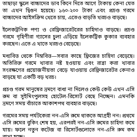
তাছাড়া স্কুলে বাচ্চাদের ডাব কিনে দিতে আগে টাকায় কেনা যেত
তা এখন দ্বিগুন হয়েছে। ১৬০-২০০ টাকা এবং প্রচণ্ড গরমে
বাচ্চাদের আইসক্রিম খেতে চায়, এতেও বাড়তি খরচও বাড়ছে।
ইলেকট্রনিক পণ্য ও রেফ্রিজারেটরের চাহিদাও বাড়ছে। প্রচণ্ড
গরমে গৃহিণীরা গ্যাসের চুলা এড়িয়ে ইলেকট্রিক কুকার ব্যবহার
করছেন। এতে এ খাতে খরচও বেড়েছে।
মধ্যবিত্ত থেকে নিম্নবিত্ত—সবার কাছে ফ্রিজের চাহিদা বেড়েছে।
অতিরিক্ত গরমে খাবার নষ্ট হওয়ায় এবং রান্না করা খাবার
সংরক্ষণের প্রয়োজনীয়তা বেড়ে যাওয়ায় রেফ্রিজারেটর কেনাও
বাড়ছে যা একটি বড় খরচ।
প্রচণ্ড গরম মানুষের ভ্রমণে বাধা না দিলেও কেউ কেউ এখন এসি
রুম বা সুইমিংপুলসহ হোটেল-রিসোর্ট বেছে নিচ্ছেন। এমনকি
ভ্রমণে সময় বাঁচাতে আকাশপথ ব্যবহার বাড়ছে।
গরমের সময় পর্যটকেরা নন-এসি রুমে থাকতে আগ্রহী নন। প্রথমে
এসি রুমের বুকিং শেষ হয়, এরপরই নন-এসি রুমের চাহিদা কমে
যায়। ফলে নতুন কটেজ বা রিসোর্টগুলোতে নন-এসি রুম কম