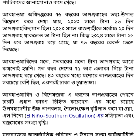
পর্যটকদের আনাগোনাও কমে গেছে।
আবহাওয়া অধিদপ্তরের ৭৬ বছরের তাপপ্রবাহের তথ্য-উপাত্ত
বিশ্লেষণ করে দেখা যায়, ২০২৩ সালে টানা ১৬ দিন
তাপপ্রবাহবিদ্যমান ছিল। ২০১০ সালে রাজশাহীতে সর্বোচ্চ ২০ দিন
তাপপ্রবাহ থাকলেও তা টানা ছিল না। কিন্তু ২০২৪ সালে টানা ২৬
দিন ধরে তাপপ্রবাহ বয়ে গেছে, যা ৭৬ বছরের রেকর্ড ভেঙে
দিয়েছে।
আবহাওয়াবিদের মতে, গতবারের মতো টানা তাপপ্রবাহ আগে
কখনোই হয়নি। গত বছর দেশের ৭৫ ভাগ এলাকা দিয়ে টানা
তাপপ্রবাহ বয়ে গেছে। ৪৩ বছরের মধ্যে যশোরে তাপপ্রবাহের দিন
সবচেয়ে বেশি ছিল, এরপরই ঢাকা ও চুয়াডাঙ্গা।
আবহাওয়াবিদ ও বিশেষজ্ঞরা এ ধরনের তাপপ্রবাহের পেছনে
চারটি প্রধান কারণ চিহ্নিত করেছেন। এর মধ্যে রয়েছে
উপমহাদেশীয় উচ্চ তাপবলয়, শৈলোৎক্ষেপ বৃষ্টিপাত কমে যাওয়া,
এল নিনো (
El Niño–Southern Oscillation) এর
সক্রিয়তা এবং
বজ্রমেঘের সংখ্যা বৃদ্ধি।
যুক্তরাজ্যের আন্তর্জাতিক পরিবেশ ও উন্নয়ন সংস্থা আইআইইডি