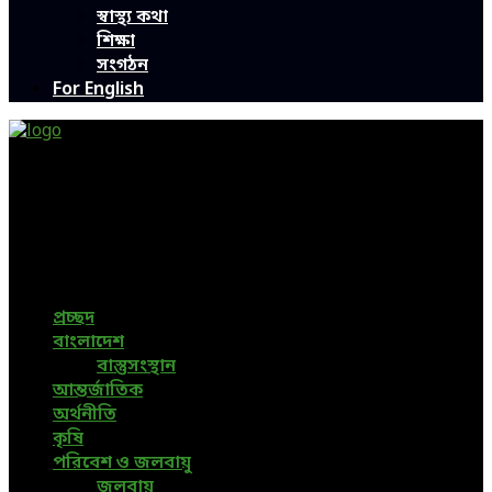
স্বাস্থ্য কথা
শিক্ষা
সংগঠন
For English
Green Page | Only One Environment News Portal in
Bangladesh
Bangladeshi News, International News, Environmental
News, Bangla News, Latest News, Special News, Sports
News, All Bangladesh Local News and Every Situation of
the world are available in this Bangla News Website.
প্রচ্ছদ
বাংলাদেশ
বাস্তুসংস্থান
আন্তর্জাতিক
অর্থনীতি
কৃষি
পরিবেশ ও জলবায়ু
জলবায়ু