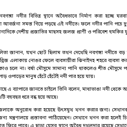
্গা নদীর বিভিন্ন স্থানে অবৈধভাবে নির্মাণ করা হচ্ছে ঘরবা
া আবর্জনা সমস্ত গিয়ে পড়ছে এই নদীতে। ফলে নদীর পানি পচে দুর্গ
ন্যদিকে দেশীয় প্রজাতির মাছসহ জলজ প্রাণী ও পরিবেশ হুমকির ম
লিতা জানান, যখন ছোট ছিলাম তখন দেখেছি নবগঙ্গা নদীতে বড়
রিজ এলাকায় নোঙর ফেলে ব্যবসায়ীরা ঝিনাইদহ শহরে ব্যবসা ক
 চলে না। বর্ষা মৌসুমে সামান্য পানি থাকলেও শীত মৌসুমে প
ড় ওপাড়ের মানুষ হেঁটে হেঁটেই নদী পার হয়ে যায়।
ছে এ ব্যাপারে জানতে চাইলে তিনি বলেন, মাথাভাঙা নদী থেকে 
এটি বহুবছর ধরে বন্ধ হয়ে আছে।
া জেলাকে অনুরোধ করা হয়েছে উৎসমুখ খনন করার জন্য। সেখান
মন্ত্রণালয়ে প্রস্তাবনা পাঠিয়েছেন। সেখানে খনন করা হলেই চিত্
রোত ফিরে পাবে। এ ছাড়া যেসব স্থানে অবৈধ দখলদার রয়েছে সেখা