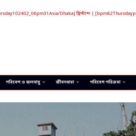
ay102402_06pm31Asia/Dhaka] খ্রিস্টাব্দ | [bpm82Thursdaypm
পরিবেশ ও জলবায়ু
জীবনধারা
পরিবেশ পরিক্রমা