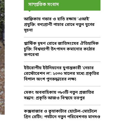
c
E
সাম্প্রতিক সংবাদ
h
f
A
আফ্রিকায় গন্ডার ও হাতি রক্ষায় ‘এআই’
o
প্রযুক্তি: বন্যপ্রাণী পাচার রোধে নতুন যুগের
r
R
সূচনা
:
C
প্লাস্টিক দূষণ রোধে জাতিসংঘের ঐতিহাসিক
চুক্তি: বিশ্বব্যাপী উৎপাদন কমানোর কঠোর
H
রূপরেখা
ইউরোপীয় ইউনিয়নের যুগান্তকারী ‘নেচার
রেস্টোরেশন ল’: ২০৩০ সালের মধ্যে প্রকৃতির
বিশাল অংশ পুনরুদ্ধারের লক্ষ্য
মেকং অববাহিকায় ৩৮০টি নতুন প্রজাতির
সন্ধান: প্রকৃতি আজও বিস্ময়ে ভরপুর
কক্সবাজার ও কুয়াকাটার হোটেল-মোটেলে
গ্রিন রেটিং: পর্যটনে নতুন পরিবেশগত মানদণ্ড