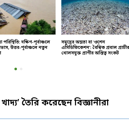
া পরিস্থিতি: দক্ষিণ-পূর্বাঞ্চলে
সমুদ্রের অম্লতা বা ‘ওশেন
াস, উত্তর-পূর্বাঞ্চলে নতুন
এসিডিফিকেশন’: বৈশ্বিক প্রবাল প্রাচী
া
খোলসযুক্ত প্রাণীর অস্তিত্ব সংকট
 খাদ্য’ তৈরি করেছেন বিজ্ঞানীরা