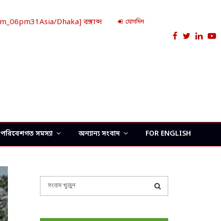
_06pm31Asia/Dhaka] বঙ্গাব্দ
যোগদিন
Facebook
Twitter
Link
Y
পরিবেশগত সমস্যা
অন্যান্য সংবাদ
FOR ENGLISH
S
e
a
S
r