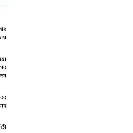
বার
ঠায়
য়।
কার
কদম
রের
 মাছ
াহী