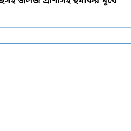
ছসহ জলজ প্রাণীসহ হুমকির মুখে