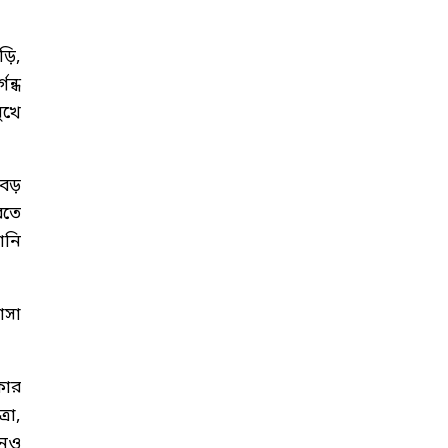
ড়ি,
ন্ধ
ুখে
 বড়
রতে
ানি
আসা
কার
রা,
নেও