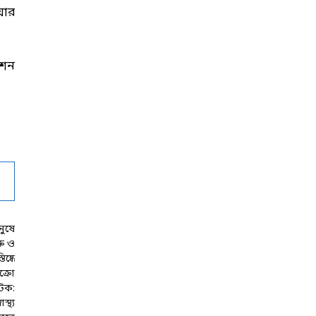
়ার
েশন