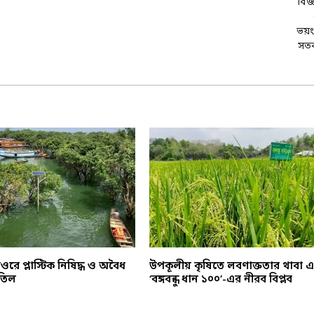
হাওরে প্লাস্টিক নিষিদ্ধ ও অবৈধ
উপকূলীয় কৃষিতে লবণাক্ততার থাবা 
তিল
‘বঙ্গবন্ধু ধান ১০০’-এর নীরব বিপ্লব