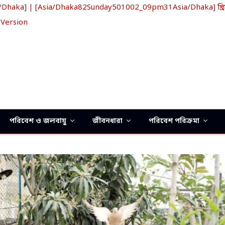
aka] | [Asia/Dhaka82Sunday501002_09pm31Asia/Dhaka] খ্রিস্ট
 Version
পরিবেশ ও জলবায়ু
জীবনধারা
পরিবেশ পরিক্রমা