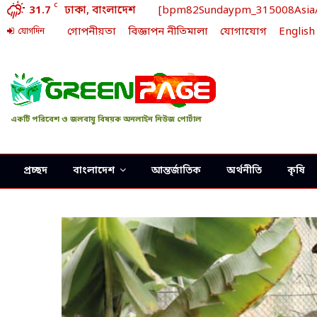
C
31.7
ঢাকা, বাংলাদেশ
[bpm82Sundaypm_315008Asia/Dh
গোপনীয়তা
বিজ্ঞাপন নীতিমালা
যোগাযোগ
English
যোগদিন
একটি পরিবেশ ও জলবায়ু বিষয়ক অনলাইন নিউজ পোর্টাল
প্রচ্ছদ
বাংলাদেশ
আন্তর্জাতিক
অর্থনীতি
কৃষি