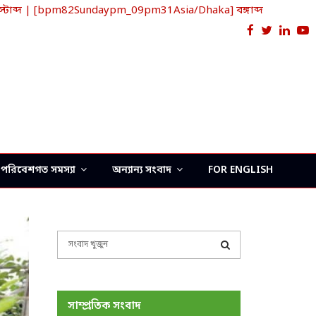
াব্দ | [bpm82Sundaypm_09pm31Asia/Dhaka] বঙ্গাব্দ
Facebook
Twitter
Link
Y
পরিবেশগত সমস্যা
অন্যান্য সংবাদ
FOR ENGLISH
S
e
a
S
r
c
E
সাম্প্রতিক সংবাদ
h