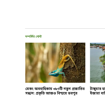
সম্পর্কিত পোস্ট
ক্ষায় ‘এআই’
মেকং অববাহিকায় ৩৮০টি নতুন প্রজাতির
টাঙ্গুয়ার 
রোধে নতুন
সন্ধান: প্রকৃতি আজও বিস্ময়ে ভরপুর
ইজারা বা