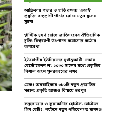
f
A
আফ্রিকায় গন্ডার ও হাতি রক্ষায় ‘এআই’
o
প্রযুক্তি: বন্যপ্রাণী পাচার রোধে নতুন যুগের
r
R
সূচনা
:
C
প্লাস্টিক দূষণ রোধে জাতিসংঘের ঐতিহাসিক
চুক্তি: বিশ্বব্যাপী উৎপাদন কমানোর কঠোর
H
রূপরেখা
ইউরোপীয় ইউনিয়নের যুগান্তকারী ‘নেচার
রেস্টোরেশন ল’: ২০৩০ সালের মধ্যে প্রকৃতির
বিশাল অংশ পুনরুদ্ধারের লক্ষ্য
মেকং অববাহিকায় ৩৮০টি নতুন প্রজাতির
সন্ধান: প্রকৃতি আজও বিস্ময়ে ভরপুর
কক্সবাজার ও কুয়াকাটার হোটেল-মোটেলে
গ্রিন রেটিং: পর্যটনে নতুন পরিবেশগত মানদণ্ড