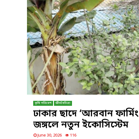
কৃষি পরিবেশ
জীববৈচিত্র্য
ঢাকার ছাদে ‘আরবান ফার্মিং’
জঙ্গলে নতুন ইকোসিস্টেম
June 30, 2026
116