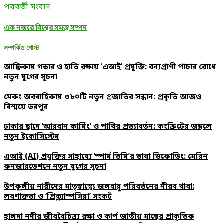
পরবর্তী সংবাদ
এক নজরে বিশ্বের সমস্ত সম্পদ
সম্পর্কিত পোস্ট
আফ্রিকায় গন্ডার ও হাতি রক্ষায় ‘এআই’ প্রযুক্তি: বন্যপ্রাণী পাচার রোধে
নতুন যুগের সূচনা
মেকং অববাহিকায় ৩৮০টি নতুন প্রজাতির সন্ধান: প্রকৃতি আজও
বিস্ময়ে ভরপুর
ঢাকার ছাদে ‘আরবান ফার্মিং’ ও পাখির প্রত্যাবর্তন: কংক্রিটের জঙ্গলে
নতুন ইকোসিস্টেম
এআই (AI) প্রযুক্তির সাহায্যে ‘স্পার্ম তিমি’র ভাষা ডিকোডিং: মেরিন
কনজারভেশনে নতুন যুগের সূচনা
উপকূলীয় নারীদের মাতৃস্বাস্থ্যে জলবায়ু পরিবর্তনের নীরব থাবা:
লবণাক্ততা ও ‘প্রিক্ল্যাম্পসিয়া’ সংকট
হালদা নদীর জীববৈচিত্র্য রক্ষা ও কার্প জাতীয় মাছের প্রাকৃতিক