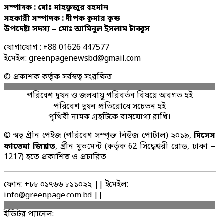
সম্পাদক : মোঃ মাহফুজুর রহমান
সহকারী সম্পাদক : দীপক কুমার কুন্ড
উপদেষ্টা সদস্য – মোঃ আমিনুল ইসলাম টাব্বুস
যোগাযোগ : +88 01626 447577
ইমেইল: greenpagenewsbd@gmail.com
© প্রকাশক কর্তৃক সর্বস্বত্ব সংরক্ষিত
পরিবেশ দূষন ও জলবায়ু পরিবর্তন বিষয়ে অবগত হই
পরিবেশ দূষন প্রতিরোধে সচেতন হই
পৃথিবী নামক গ্রহটিকে বাসযোগ্য রাখি।
© স্বত্ব গ্রীন পেইজ (পরিবেশ সম্পৃক্ত নিউজ পোর্টাল) ২০১৯,
মিসেস
ফাতেমা জিন্নাত
, গ্রীন মুভমেন্ট (কর্তৃক 62 সিদ্ধেশ্বরী রোড, ঢাকা –
1217) হতে প্রকাশিত ও প্রচারিত
ফোন: +৮৮ ০১৭৬৬ ৮১১০২২ || ইমেইল:
info@greenpage.com.bd ||
ইডিটর প্যানেল: