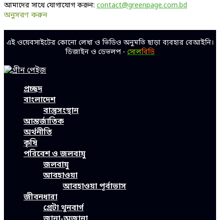
আমাদের সাথে যোগাযোগ করুন:
contact@greenpage.com.bd
অনুসরণ করুন
Facebook
Twitter
Linkedin
Youtube
এই ওয়েবসাইটের কোনো লেখা ও ভিডিও অনুমতি ছাড়া ব্যবহার বেআইনি।
ডিজাইন ও ডেভলপ -
সোল
বিডি
Facebook
Twitter
Linkedin
Youtube
প্রচ্ছদ
বাংলাদেশ
বাস্তুসংস্থান
আন্তর্জাতিক
অর্থনীতি
কৃষি
পরিবেশ ও জলবায়ু
জলবায়ু
আবহাওয়া
আবহাওয়া পূর্বাভাস
জীবনধারা
গ্রেটা থুনবার্গ
জানা-অজানা