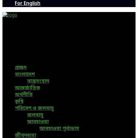
For English
Green Page | Only One Environment News Portal in
Bangladesh
Bangladeshi News, International News, Environmental
News, Bangla News, Latest News, Special News, Sports
News, All Bangladesh Local News and Every Situation of
the world are available in this Bangla News Website.
প্রচ্ছদ
বাংলাদেশ
বাস্তুসংস্থান
আন্তর্জাতিক
অর্থনীতি
কৃষি
পরিবেশ ও জলবায়ু
জলবায়ু
আবহাওয়া
আবহাওয়া পূর্বাভাস
জীবনধারা