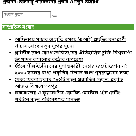
প্রজনন: জলবায়ু পরিবর্তনের প্রভাব ও নতুন উদ্যোগ
Search
Search
for:
সাম্প্রতিক সংবাদ
আফ্রিকায় গন্ডার ও হাতি রক্ষায় ‘এআই’ প্রযুক্তি: বন্যপ্রাণী
পাচার রোধে নতুন যুগের সূচনা
প্লাস্টিক দূষণ রোধে জাতিসংঘের ঐতিহাসিক চুক্তি: বিশ্বব্যাপী
উৎপাদন কমানোর কঠোর রূপরেখা
ইউরোপীয় ইউনিয়নের যুগান্তকারী ‘নেচার রেস্টোরেশন ল’:
২০৩০ সালের মধ্যে প্রকৃতির বিশাল অংশ পুনরুদ্ধারের লক্ষ্য
মেকং অববাহিকায় ৩৮০টি নতুন প্রজাতির সন্ধান: প্রকৃতি
আজও বিস্ময়ে ভরপুর
কক্সবাজার ও কুয়াকাটার হোটেল-মোটেলে গ্রিন রেটিং:
পর্যটনে নতুন পরিবেশগত মানদণ্ড