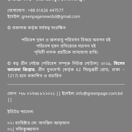
যোগাযোগ : +88 01626 447577
ইমেইল: greenpagenewsbd@gmail.com
© প্রকাশক কর্তৃক সর্বস্বত্ব সংরক্ষিত
পরিবেশ দূষন ও জলবায়ু পরিবর্তন বিষয়ে অবগত হই
পরিবেশ দূষন প্রতিরোধে সচেতন হই
পৃথিবী নামক গ্রহটিকে বাসযোগ্য রাখি।
© স্বত্ব গ্রীন পেইজ (পরিবেশ সম্পৃক্ত নিউজ পোর্টাল) ২০১৯,
মিসেস
ফাতেমা জিন্নাত
, গ্রীন মুভমেন্ট (কর্তৃক 62 সিদ্ধেশ্বরী রোড, ঢাকা –
1217) হতে প্রকাশিত ও প্রচারিত
ফোন: +৮৮ ০১৭৬৬ ৮১১০২২ || ইমেইল: info@greenpage.com.bd
||
ইডিটর প্যানেল:
০১। ব্যারিষ্টার মো: সানজিদ আফ্ফান
০২| সফিকুজ্জামান