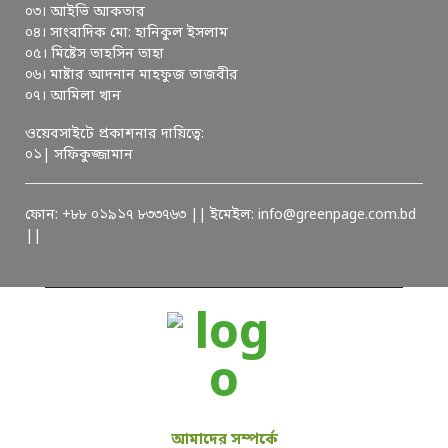
০৩। আইভি আকতার
০৪। সাংবাদিক মো: হানিকুল ইসলাম
০৫। মিষ্টেস তাহসিন তাহা
০৬। মাষ্টার আদনান মাহফুজ তাজবীর
০৭। আমিলা খান
ওয়েবসাইটে প্রকাশনার দায়িত্বে:
০১| সফিকুজ্জামান
ফোন: +৮৮ ০১৯১৭ ৮৩৩৭৬৩ || ইমেইল: info@greenpage.com.bd
||
আমাদের সম্পর্কে