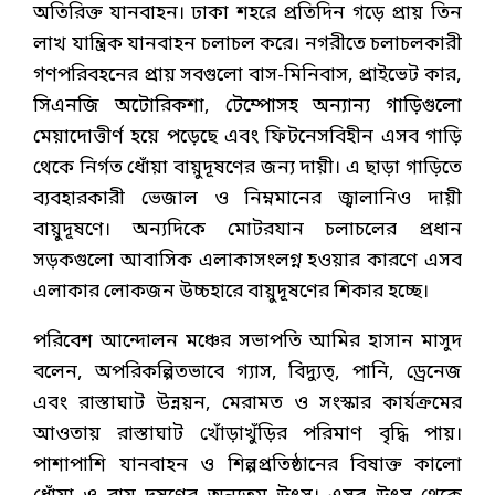
অতিরিক্ত যানবাহন। ঢাকা শহরে প্রতিদিন গড়ে প্রায় তিন
লাখ যান্ত্রিক যানবাহন চলাচল করে। নগরীতে চলাচলকারী
গণপরিবহনের প্রায় সবগুলো বাস-মিনিবাস, প্রাইভেট কার,
সিএনজি অটোরিকশা, টেম্পোসহ অন্যান্য গাড়িগুলো
মেয়াদোত্তীর্ণ হয়ে পড়েছে এবং ফিটনেসবিহীন এসব গাড়ি
থেকে নির্গত ধোঁয়া বায়ুদূষণের জন্য দায়ী। এ ছাড়া গাড়িতে
ব্যবহারকারী ভেজাল ও নিম্নমানের জ্বালানিও দায়ী
বায়ুদূষণে। অন্যদিকে মোটরযান চলাচলের প্রধান
সড়কগুলো আবাসিক এলাকাসংলগ্ন হওয়ার কারণে এসব
এলাকার লোকজন উচ্চহারে বায়ুদূষণের শিকার হচ্ছে।
পরিবেশ আন্দোলন মঞ্চের সভাপতি আমির হাসান মাসুদ
বলেন, অপরিকল্পিতভাবে গ্যাস, বিদ্যুত্, পানি, ড্রেনেজ
এবং রাস্তাঘাট উন্নয়ন, মেরামত ও সংস্কার কার্যক্রমের
আওতায় রাস্তাঘাট খোঁড়াখুঁড়ির পরিমাণ বৃদ্ধি পায়।
পাশাপাশি যানবাহন ও শিল্পপ্রতিষ্ঠানের বিষাক্ত কালো