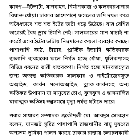
কারণ—ইটভাটা, যানবাহন, নির্মাণকাজ ও কলকারখানার
বিষাক্ত ধোঁয়া। ঢাকার আশেপাশে ফসলের জমি দখল করে
অবৈধভাবে শত শত ইটের ভাটা গড়ে উঠেছে। যার বেশির
ভাগেরই বৈধ ড্রাম চিমনি নেই। সালফারের মান যাচাই না
করেই এসব ইটের ভাটায় নিম্নমানের কয়লা ব্যবহার করছে।
পাশাপাশি কাঠ, টায়ার, প্লাস্টিক ইত্যাদি ক্ষতিকারক
জ্বালানি ব্যবহারের ফলে নির্গত হচ্ছে ধোঁয়া, ধূলিকণাসহ
বিভিন্ন ধরনের ভারী ধাতবকণা। নির্গত হচ্ছে মানবস্বাস্থ্যের
জন্য অত্যন্ত ক্ষতিকারক সালফার ও নাইট্রোজেনযুক্ত
অক্সাইড, কার্বন মনোঅক্সাইড, ব্ল্যাক-কার্বনসহ অন্য
ক্ষতিকর উপাদান যা মানুষের চোখ, ফুসফুস ও শ্বাসনালির
মারাত্মক ক্ষতিসহ স্বল্পসময়ে মৃত্যু পর্যন্ত ঘটাতে পারে।
পবার সাধারণ সম্পাদক প্রকৌশলী মো. আবদুস সোবহান
বলেন, যানজট সৃষ্টির পাশাপাশি রাজধানীর বায়ু দূষণের
অন্যতম ভূমিকা পালন করছে ঢাকার রাস্তায় চলাচলকারী