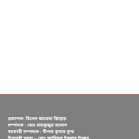
প্রকাশক: মিসেস ফাতেমা জিন্নাত
সম্পাদক : মোঃ মাহফুজুর রহমান
সহকারী সম্পাদক : দীপক কুমার কুন্ড
উপদেষ্টা সদস্য – মোঃ আমিনুল ইসলাম টাব্বুস