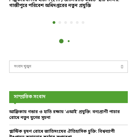
শিল্পকারখানায় ইটিপি (ETP) জালিয়াতি ধরতে স্মার্ট সেন্সর:
প
গাজীপুরে পরিবেশ অধিদপ্তরের নতুন প্রযুক্তি
ও
S
e
a
S
r
c
E
h
সাম্প্রতিক সংবাদ
f
A
o
আফ্রিকায় গন্ডার ও হাতি রক্ষায় ‘এআই’ প্রযুক্তি: বন্যপ্রাণী পাচার
r
R
রোধে নতুন যুগের সূচনা
:
C
প্লাস্টিক দূষণ রোধে জাতিসংঘের ঐতিহাসিক চুক্তি: বিশ্বব্যাপী