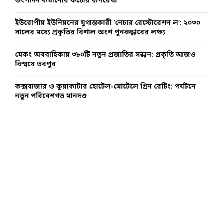
উৎপাদন কমানোর কঠোর রূপরেখা
H
ইউরোপীয় ইউনিয়নের যুগান্তকারী ‘নেচার রেস্টোরেশন ল’: ২০৩০
সালের মধ্যে প্রকৃতির বিশাল অংশ পুনরুদ্ধারের লক্ষ্য
মেকং অববাহিকায় ৩৮০টি নতুন প্রজাতির সন্ধান: প্রকৃতি আজও
বিস্ময়ে ভরপুর
কক্সবাজার ও কুয়াকাটার হোটেল-মোটেলে গ্রিন রেটিং: পর্যটনে
নতুন পরিবেশগত মানদণ্ড