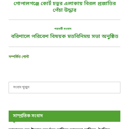
গোপালগঞ্জে কোর্ট চত্বর এলাকায় বিরল প্রজাতির
পেঁচা উদ্ধার
পরবর্তী সংবাদ
বরিশালে পরিবেশ বিষয়ক মতবিনিময় সভা অনুষ্ঠিত
সম্পর্কিত পোস্ট
S
S
e
a
E
r
c
A
h
সাম্প্রতিক সংবাদ
f
R
o