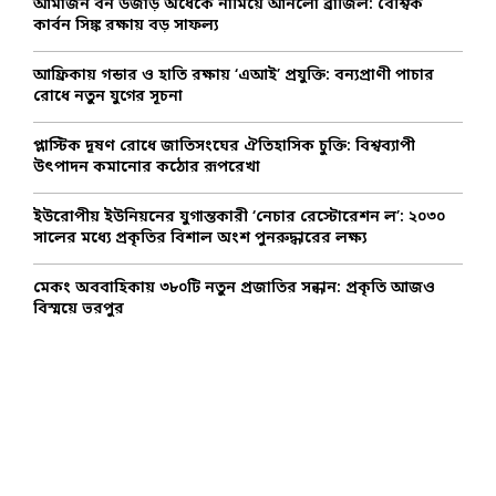
আমাজন বন উজাড় অর্ধেকে নামিয়ে আনলো ব্রাজিল: বৈশ্বিক
r
C
কার্বন সিঙ্ক রক্ষায় বড় সাফল্য
:
H
আফ্রিকায় গন্ডার ও হাতি রক্ষায় ‘এআই’ প্রযুক্তি: বন্যপ্রাণী পাচার
রোধে নতুন যুগের সূচনা
প্লাস্টিক দূষণ রোধে জাতিসংঘের ঐতিহাসিক চুক্তি: বিশ্বব্যাপী
উৎপাদন কমানোর কঠোর রূপরেখা
ইউরোপীয় ইউনিয়নের যুগান্তকারী ‘নেচার রেস্টোরেশন ল’: ২০৩০
সালের মধ্যে প্রকৃতির বিশাল অংশ পুনরুদ্ধারের লক্ষ্য
মেকং অববাহিকায় ৩৮০টি নতুন প্রজাতির সন্ধান: প্রকৃতি আজও
বিস্ময়ে ভরপুর