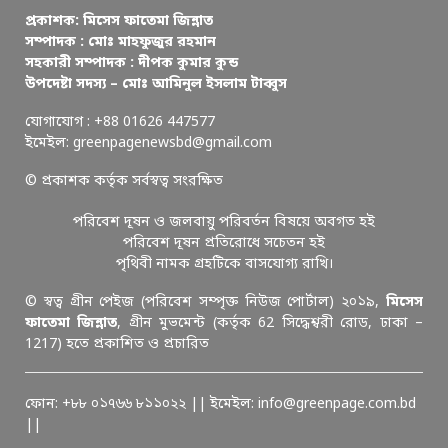
প্রকাশক: মিসেস ফাতেমা জিন্নাত
সম্পাদক : মোঃ মাহফুজুর রহমান
সহকারী সম্পাদক : দীপক কুমার কুন্ড
উপদেষ্টা সদস্য – মোঃ আমিনুল ইসলাম টাব্বুস
যোগাযোগ : +88 01626 447577
ইমেইল: greenpagenewsbd@gmail.com
© প্রকাশক কর্তৃক সর্বস্বত্ব সংরক্ষিত
পরিবেশ দূষন ও জলবায়ু পরিবর্তন বিষয়ে অবগত হই
পরিবেশ দূষন প্রতিরোধে সচেতন হই
পৃথিবী নামক গ্রহটিকে বাসযোগ্য রাখি।
© স্বত্ব গ্রীন পেইজ (পরিবেশ সম্পৃক্ত নিউজ পোর্টাল) ২০১৯,
মিসেস
ফাতেমা জিন্নাত
, গ্রীন মুভমেন্ট (কর্তৃক 62 সিদ্ধেশ্বরী রোড, ঢাকা –
1217) হতে প্রকাশিত ও প্রচারিত
ফোন: +৮৮ ০১৭৬৬ ৮১১০২২ || ইমেইল: info@greenpage.com.bd
||