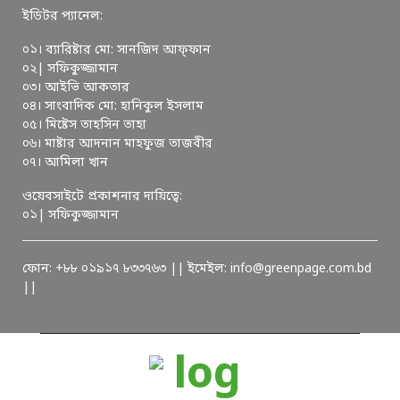
ইডিটর প্যানেল:
০১। ব্যারিষ্টার মো: সানজিদ আফ্ফান
০২| সফিকুজ্জামান
০৩। আইভি আকতার
০৪। সাংবাদিক মো: হানিকুল ইসলাম
০৫। মিষ্টেস তাহসিন তাহা
০৬। মাষ্টার আদনান মাহফুজ তাজবীর
০৭। আমিলা খান
ওয়েবসাইটে প্রকাশনার দায়িত্বে:
০১| সফিকুজ্জামান
ফোন: +৮৮ ০১৯১৭ ৮৩৩৭৬৩ || ইমেইল: info@greenpage.com.bd
||