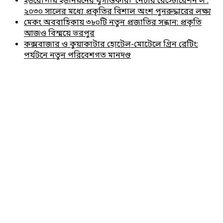
ইউরোপীয় ইউনিয়নের যুগান্তকারী ‘নেচার রেস্টোরেশন ল’:
২০৩০ সালের মধ্যে প্রকৃতির বিশাল অংশ পুনরুদ্ধারের লক্ষ্য
মেকং অববাহিকায় ৩৮০টি নতুন প্রজাতির সন্ধান: প্রকৃতি
আজও বিস্ময়ে ভরপুর
কক্সবাজার ও কুয়াকাটার হোটেল-মোটেলে গ্রিন রেটিং:
পর্যটনে নতুন পরিবেশগত মানদণ্ড