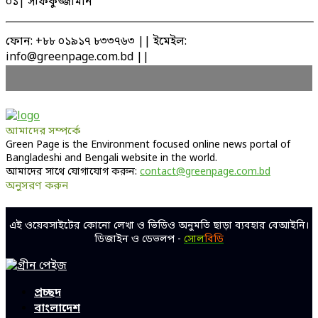
০১| সফিকুজ্জামান
ফোন: +৮৮ ০১৯১৭ ৮৩৩৭৬৩ || ইমেইল:
info@greenpage.com.bd ||
আমাদের সম্পর্কে
Green Page is the Environment focused online news portal of
Bangladeshi and Bengali website in the world.
আমাদের সাথে যোগাযোগ করুন:
contact@greenpage.com.bd
অনুসরণ করুন
Facebook
Twitter
Linkedin
Youtube
এই ওয়েবসাইটের কোনো লেখা ও ভিডিও অনুমতি ছাড়া ব্যবহার বেআইনি।
ডিজাইন ও ডেভলপ -
সোল
বিডি
Facebook
Twitter
Linkedin
Youtube
প্রচ্ছদ
বাংলাদেশ