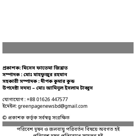
প্রকাশক: মিসেস ফাতেমা জিন্নাত
সম্পাদক : মোঃ মাহফুজুর রহমান
সহকারী সম্পাদক : দীপক কুমার কুন্ড
উপদেষ্টা সদস্য – মোঃ আমিনুল ইসলাম টাব্বুস
যোগাযোগ : +88 01626 447577
ইমেইল: greenpagenewsbd@gmail.com
© প্রকাশক কর্তৃক সর্বস্বত্ব সংরক্ষিত
পরিবেশ দূষন ও জলবায়ু পরিবর্তন বিষয়ে অবগত হই