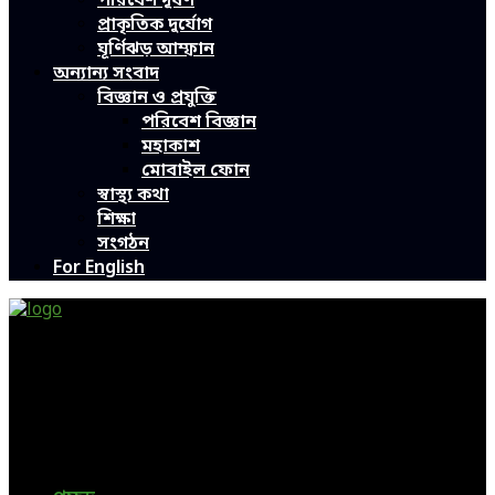
পরিবেশ দূষণ
প্রাকৃতিক দুর্যোগ
ঘূর্ণিঝড় আম্ফান
অন্যান্য সংবাদ
বিজ্ঞান ও প্রযুক্তি
পরিবেশ বিজ্ঞান
মহাকাশ
মোবাইল ফোন
স্বাস্থ্য কথা
শিক্ষা
সংগঠন
For English
Green Page | Only One Environment News Portal in
Bangladesh
Bangladeshi News, International News, Environmental
News, Bangla News, Latest News, Special News, Sports
News, All Bangladesh Local News and Every Situation of
the world are available in this Bangla News Website.