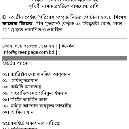
পরিবেশ দূষন প্রতিরোধে সচেতন হই
পৃথিবী নামক গ্রহটিকে বাসযোগ্য রাখি।
© স্বত্ব গ্রীন পেইজ (পরিবেশ সম্পৃক্ত নিউজ পোর্টাল) ২০১৯,
মিসেস
ফাতেমা জিন্নাত
, গ্রীন মুভমেন্ট (কর্তৃক 62 সিদ্ধেশ্বরী রোড, ঢাকা –
1217) হতে প্রকাশিত ও প্রচারিত
ফোন: +৮৮ ০১৭৬৬ ৮১১০২২ || ইমেইল:
info@greenpage.com.bd ||
ইডিটর প্যানেল:
০১। ব্যারিষ্টার মো: সানজিদ আফ্ফান
০২| সফিকুজ্জামান
০৩। আইভি আকতার
০৪। সাংবাদিক মো: হানিকুল ইসলাম
০৫। মিষ্টেস তাহসিন তাহা
০৬। মাষ্টার আদনান মাহফুজ তাজবীর
০৭। আমিলা খান
ওয়েবসাইটে প্রকাশনার দায়িত্বে: