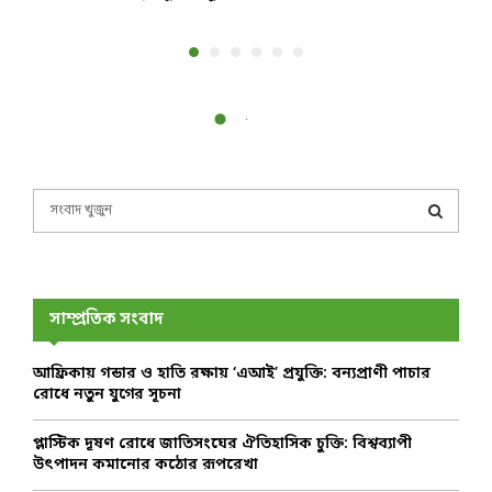
S
e
a
S
r
c
E
h
সাম্প্রতিক সংবাদ
f
A
o
আফ্রিকায় গন্ডার ও হাতি রক্ষায় ‘এআই’ প্রযুক্তি: বন্যপ্রাণী পাচার
r
R
রোধে নতুন যুগের সূচনা
:
C
প্লাস্টিক দূষণ রোধে জাতিসংঘের ঐতিহাসিক চুক্তি: বিশ্বব্যাপী
উৎপাদন কমানোর কঠোর রূপরেখা
H