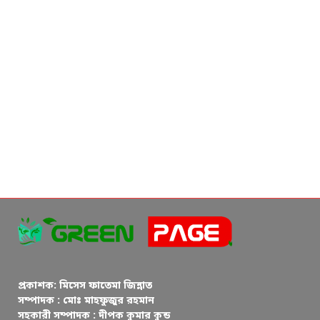
প্রকাশক: মিসেস ফাতেমা জিন্নাত
সম্পাদক : মোঃ মাহফুজুর রহমান
সহকারী সম্পাদক : দীপক কুমার কুন্ড