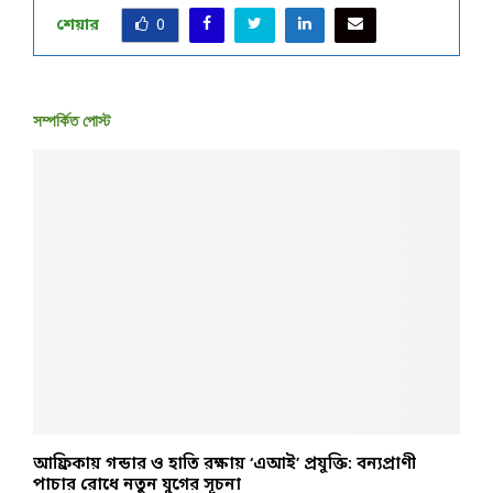
শেয়ার
0
সম্পর্কিত পোস্ট
আফ্রিকায় গন্ডার ও হাতি রক্ষায় ‘এআই’ প্রযুক্তি: বন্যপ্রাণী
স
পাচার রোধে নতুন যুগের সূচনা
ব