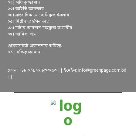
০২| সফিকুজ্জামান
০৩। আইভি আকতার
০৪। সাংবাদিক মো: হানিকুল ইসলাম
০৫। মিষ্টেস তাহসিন তাহা
০৬। মাষ্টার আদনান মাহফুজ তাজবীর
০৭। আমিলা খান
ওয়েবসাইটে প্রকাশনার দায়িত্বে:
০১| সফিকুজ্জামান
ফোন: +৮৮ ০১৯১৭ ৮৩৩৭৬৩ || ইমেইল: info@greenpage.com.bd
||