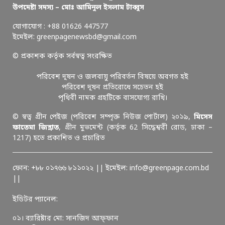
উপদেষ্টা সদস্য – মোঃ আমিনুল ইসলাম টাব্বুস
যোগাযোগ : +88 01626 447577
ইমেইল: greenpagenewsbd@gmail.com
© প্রকাশক কর্তৃক সর্বস্বত্ব সংরক্ষিত
পরিবেশ দূষন ও জলবায়ু পরিবর্তন বিষয়ে অবগত হই
পরিবেশ দূষন প্রতিরোধে সচেতন হই
পৃথিবী নামক গ্রহটিকে বাসযোগ্য রাখি।
© স্বত্ব গ্রীন পেইজ (পরিবেশ সম্পৃক্ত নিউজ পোর্টাল) ২০১৯,
মিসেস
ফাতেমা জিন্নাত
, গ্রীন মুভমেন্ট (কর্তৃক 62 সিদ্ধেশ্বরী রোড, ঢাকা –
1217) হতে প্রকাশিত ও প্রচারিত
ফোন: +৮৮ ০১৭৬৬ ৮১১০২২ || ইমেইল: info@greenpage.com.bd
||
ইডিটর প্যানেল:
০১। ব্যারিষ্টার মো: সানজিদ আফ্ফান