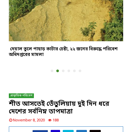
দেয়াল তুলে পাহাড় কাটার চেষ্টা, ২২ জনের বিরুদ্ধে পরিবেশ
প
অধিদপ্তরের মামলা
জ
প্রাকৃতিক পরিবেশ
শীত আসতেই তেঁতুলিয়ায় দুই দিন ধরে
দেশের সর্বনিম্ন তাপমাত্রা
November 8, 2020
188