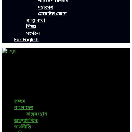
পরিবেশ বিজ্ঞান
মহাকাশ
মোবাইল ফোন
স্বাস্থ্য কথা
শিক্ষা
সংগঠন
For English
Green Page | Only One Environment News Portal in
Bangladesh
Bangladeshi News, International News, Environmental
News, Bangla News, Latest News, Special News, Sports
News, All Bangladesh Local News and Every Situation of
the world are available in this Bangla News Website.
প্রচ্ছদ
বাংলাদেশ
বাস্তুসংস্থান
আন্তর্জাতিক
অর্থনীতি