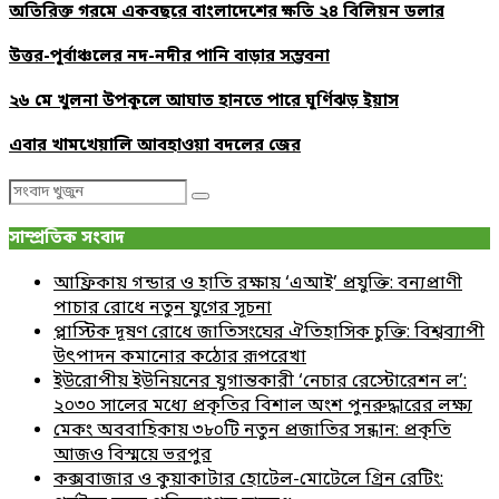
অতিরিক্ত গরমে একবছরে বাংলাদেশের ক্ষতি ২৪ বিলিয়ন ডলার
উত্তর-পূর্বাঞ্চলের নদ-নদীর পানি বাড়ার সম্ভবনা
২৬ মে খুলনা উপকূলে আঘাত হানতে পারে ঘূর্ণিঝড় ইয়াস
এবার খামখেয়ালি আবহাওয়া বদলের জের
Search
Search
for:
সাম্প্রতিক সংবাদ
আফ্রিকায় গন্ডার ও হাতি রক্ষায় ‘এআই’ প্রযুক্তি: বন্যপ্রাণী
পাচার রোধে নতুন যুগের সূচনা
প্লাস্টিক দূষণ রোধে জাতিসংঘের ঐতিহাসিক চুক্তি: বিশ্বব্যাপী
উৎপাদন কমানোর কঠোর রূপরেখা
ইউরোপীয় ইউনিয়নের যুগান্তকারী ‘নেচার রেস্টোরেশন ল’:
২০৩০ সালের মধ্যে প্রকৃতির বিশাল অংশ পুনরুদ্ধারের লক্ষ্য
মেকং অববাহিকায় ৩৮০টি নতুন প্রজাতির সন্ধান: প্রকৃতি
আজও বিস্ময়ে ভরপুর
কক্সবাজার ও কুয়াকাটার হোটেল-মোটেলে গ্রিন রেটিং: