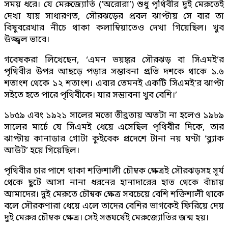
সময় ধরে। যে মেরুজ্যোতি (‘অরোরা’) শুধু পৃথিবীর দুই মেরুতেই
দেখা যায় সাধারণত, সৌরঝড়ের প্রবল ঝাপ্টায় সে বার তা
বিষুবরেখার নীচে থাকা কলাম্বিয়াতেও দেখা গিয়েছিল। খুব
উজ্জ্বল ভাবে।
গবেষকরা লিখেছেন, ‘এমন ভয়ঙ্কর সৌরঝড় বা সিএমই’র
পৃথিবীর উপর আছড়ে পড়ার সম্ভাবনা প্রতি দশকে থাকে ১.৬
শতাংশ থেকে ১২ শতাংশ। এবার তেমনই একটি সিএমই’র ঝাপ্টা
সইতে হতে পারে পৃথিবীকে। যার সম্ভাবনা খুব বেশি।’
১৮৫৯ এবং ১৯২১ সালের মতো তীব্রতায় অতটা না হলেও ১৯৮৯
সালের মার্চে যে সিএমই ধেয়ে এসেছিল পৃথিবীর দিকে, তার
ঝাপ্টায় কানাডার গোটা কুইবেক প্রদেশে টানা নয় ঘণ্টা ‘ব্ল্যাক
আউট’ হয়ে গিয়েছিল।
পৃথিবীর চার পাশে থাকা শক্তিশালী চৌম্বক ক্ষেত্রই সৌরঝড়সহ সূর্য
থেকে ছুটে আসা নানা ধরনের হানাদারের হাত থেকে বাঁচায়
আমাদের। দুই মেরুতে চৌম্বক ক্ষেত্র সবচেয়ে বেশি শক্তিশালী থাকে
বলে সৌরকণারা ধেয়ে এলে তাদের বেশির ভাগকেই ফিরিয়ে দেয়
দুই মেরুর চৌম্বক ক্ষেত্র। সেই সঙ্ঘর্ষেই মেরুজ্যোতির জন্ম হয়।