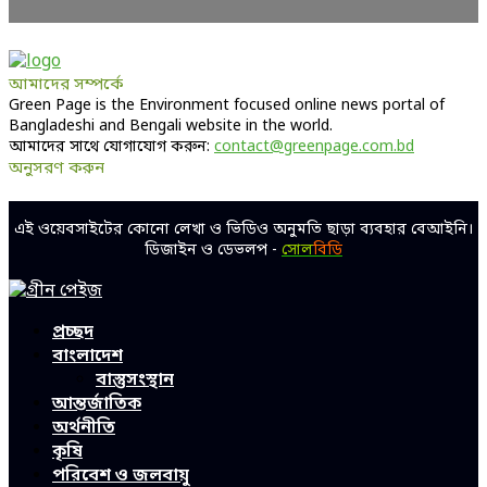
আমাদের সম্পর্কে
Green Page is the Environment focused online news portal of
Bangladeshi and Bengali website in the world.
আমাদের সাথে যোগাযোগ করুন:
contact@greenpage.com.bd
অনুসরণ করুন
Facebook
Twitter
Linkedin
Youtube
এই ওয়েবসাইটের কোনো লেখা ও ভিডিও অনুমতি ছাড়া ব্যবহার বেআইনি।
ডিজাইন ও ডেভলপ -
সোল
বিডি
Facebook
Twitter
Linkedin
Youtube
প্রচ্ছদ
বাংলাদেশ
বাস্তুসংস্থান
আন্তর্জাতিক
অর্থনীতি
কৃষি
পরিবেশ ও জলবায়ু