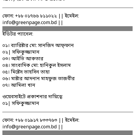
ফোন: +৮৮ ০১৭৬৬ ৮১১০২২ || ইমেইল:
info@greenpage.com.bd ||
ইডিটর প্যানেল:
০১। ব্যারিষ্টার মো: সানজিদ আফ্ফান
০২| সফিকুজ্জামান
০৩। আইভি আকতার
০৪। সাংবাদিক মো: হানিকুল ইসলাম
০৫। মিষ্টেস তাহসিন তাহা
০৬। মাষ্টার আদনান মাহফুজ তাজবীর
০৭। আমিলা খান
ওয়েবসাইটে প্রকাশনার দায়িত্বে:
০১| সফিকুজ্জামান
ফোন: +৮৮ ০১৯১৭ ৮৩৩৭৬৩ || ইমেইল:
info@greenpage.com.bd ||