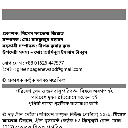
প্রকাশক: মিসেস ফাতেমা জিন্নাত
সম্পাদক : মোঃ মাহফুজুর রহমান
সহকারী সম্পাদক : দীপক কুমার কুন্ড
উপদেষ্টা সদস্য – মোঃ আমিনুল ইসলাম টাব্বুস
যোগাযোগ : +88 01626 447577
ইমেইল: greenpagenewsbd@gmail.com
© প্রকাশক কর্তৃক সর্বস্বত্ব সংরক্ষিত
পরিবেশ দূষন ও জলবায়ু পরিবর্তন বিষয়ে অবগত হই
পরিবেশ দূষন প্রতিরোধে সচেতন হই
পৃথিবী নামক গ্রহটিকে বাসযোগ্য রাখি।
© স্বত্ব গ্রীন পেইজ (পরিবেশ সম্পৃক্ত নিউজ পোর্টাল) ২০১৯,
মিসেস
ফাতেমা জিন্নাত
, গ্রীন মুভমেন্ট (কর্তৃক 62 সিদ্ধেশ্বরী রোড, ঢাকা –
1217) হতে প্রকাশিত ও প্রচারিত