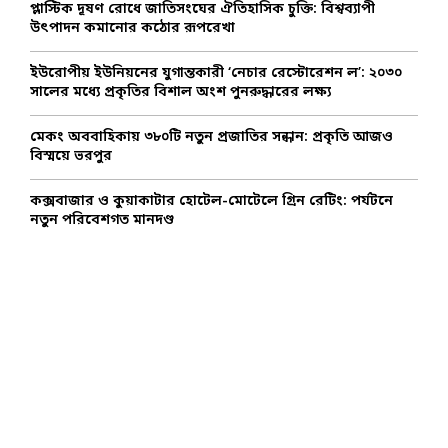
প্লাস্টিক দূষণ রোধে জাতিসংঘের ঐতিহাসিক চুক্তি: বিশ্বব্যাপী
উৎপাদন কমানোর কঠোর রূপরেখা
H
ইউরোপীয় ইউনিয়নের যুগান্তকারী ‘নেচার রেস্টোরেশন ল’: ২০৩০
সালের মধ্যে প্রকৃতির বিশাল অংশ পুনরুদ্ধারের লক্ষ্য
মেকং অববাহিকায় ৩৮০টি নতুন প্রজাতির সন্ধান: প্রকৃতি আজও
বিস্ময়ে ভরপুর
কক্সবাজার ও কুয়াকাটার হোটেল-মোটেলে গ্রিন রেটিং: পর্যটনে
নতুন পরিবেশগত মানদণ্ড