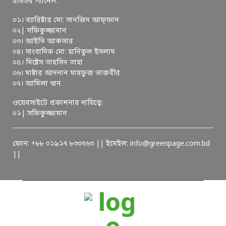
ইডিটর প্যানেল:
০১। ব্যারিষ্টার মো: সানজিদ আফ্ফান
০২| সফিকুজ্জামান
০৩। আইভি আকতার
০৪। সাংবাদিক মো: হানিকুল ইসলাম
০৫। মিষ্টেস তাহসিন তাহা
০৬। মাষ্টার আদনান মাহফুজ তাজবীর
০৭। আমিলা খান
ওয়েবসাইটে প্রকাশনার দায়িত্বে:
০১| সফিকুজ্জামান
ফোন: +৮৮ ০১৯১৭ ৮৩৩৭৬৩ || ইমেইল: info@greenpage.com.bd
||