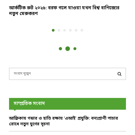
আর্কটিক রুট ২০২৬: বরফ গলে যাওয়া যখন বিশ্ব বাণিজ্যের
২
নতুন মেরুকরণ
S
e
a
S
r
c
E
h
সাম্প্রতিক সংবাদ
f
A
o
আফ্রিকায় গন্ডার ও হাতি রক্ষায় ‘এআই’ প্রযুক্তি: বন্যপ্রাণী পাচার
r
R
রোধে নতুন যুগের সূচনা
:
C