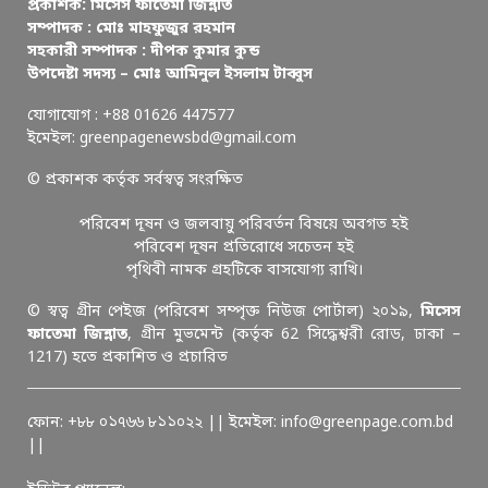
প্রকাশক: মিসেস ফাতেমা জিন্নাত
সম্পাদক : মোঃ মাহফুজুর রহমান
সহকারী সম্পাদক : দীপক কুমার কুন্ড
উপদেষ্টা সদস্য – মোঃ আমিনুল ইসলাম টাব্বুস
যোগাযোগ : +88 01626 447577
ইমেইল: greenpagenewsbd@gmail.com
© প্রকাশক কর্তৃক সর্বস্বত্ব সংরক্ষিত
পরিবেশ দূষন ও জলবায়ু পরিবর্তন বিষয়ে অবগত হই
পরিবেশ দূষন প্রতিরোধে সচেতন হই
পৃথিবী নামক গ্রহটিকে বাসযোগ্য রাখি।
© স্বত্ব গ্রীন পেইজ (পরিবেশ সম্পৃক্ত নিউজ পোর্টাল) ২০১৯,
মিসেস
ফাতেমা জিন্নাত
, গ্রীন মুভমেন্ট (কর্তৃক 62 সিদ্ধেশ্বরী রোড, ঢাকা –
1217) হতে প্রকাশিত ও প্রচারিত
ফোন: +৮৮ ০১৭৬৬ ৮১১০২২ || ইমেইল: info@greenpage.com.bd
||