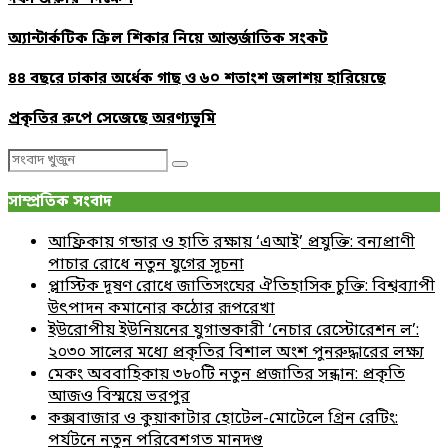
অ্যান্টার্কটিক ক্রিল শিকার নিয়ে আন্তর্জাতিক সংকট
৪৪ বছরে ঢাকার অর্ধেক গাছ ও ৬০ শতাংশ জলাশয় হারিয়েছে
প্রকৃতির রুপে সেজেছে অরণ্যভূমি
Search
Search
for:
সাম্প্রতিক সংবাদ
আফ্রিকায় গন্ডার ও হাতি রক্ষায় ‘এআই’ প্রযুক্তি: বন্যপ্রাণী
পাচার রোধে নতুন যুগের সূচনা
প্লাস্টিক দূষণ রোধে জাতিসংঘের ঐতিহাসিক চুক্তি: বিশ্বব্যাপী
উৎপাদন কমানোর কঠোর রূপরেখা
ইউরোপীয় ইউনিয়নের যুগান্তকারী ‘নেচার রেস্টোরেশন ল’:
২০৩০ সালের মধ্যে প্রকৃতির বিশাল অংশ পুনরুদ্ধারের লক্ষ্য
মেকং অববাহিকায় ৩৮০টি নতুন প্রজাতির সন্ধান: প্রকৃতি
আজও বিস্ময়ে ভরপুর
কক্সবাজার ও কুয়াকাটার হোটেল-মোটেলে গ্রিন রেটিং:
পর্যটনে নতুন পরিবেশগত মানদণ্ড