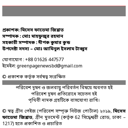
প্রকাশক: মিসেস ফাতেমা জিন্নাত
সম্পাদক : মোঃ মাহফুজুর রহমান
সহকারী সম্পাদক : দীপক কুমার কুন্ড
উপদেষ্টা সদস্য – মোঃ আমিনুল ইসলাম টাব্বুস
যোগাযোগ : +88 01626 447577
ইমেইল: greenpagenewsbd@gmail.com
© প্রকাশক কর্তৃক সর্বস্বত্ব সংরক্ষিত
পরিবেশ দূষন ও জলবায়ু পরিবর্তন বিষয়ে অবগত হই
পরিবেশ দূষন প্রতিরোধে সচেতন হই
পৃথিবী নামক গ্রহটিকে বাসযোগ্য রাখি।
© স্বত্ব গ্রীন পেইজ (পরিবেশ সম্পৃক্ত নিউজ পোর্টাল) ২০১৯,
মিসেস
ফাতেমা জিন্নাত
, গ্রীন মুভমেন্ট (কর্তৃক 62 সিদ্ধেশ্বরী রোড, ঢাকা –
1217) হতে প্রকাশিত ও প্রচারিত