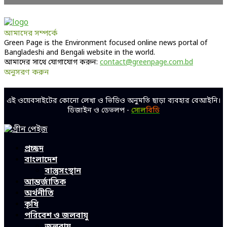
আমাদের সম্পর্কে
Green Page is the Environment focused online news portal of
Bangladeshi and Bengali website in the world.
আমাদের সাথে যোগাযোগ করুন:
contact@greenpage.com.bd
অনুসরণ করুন
Facebook
Twitter
Linkedin
Youtube
এই ওয়েবসাইটের কোনো লেখা ও ভিডিও অনুমতি ছাড়া ব্যবহার বেআইনি।
ডিজাইন ও ডেভলপ -
সোল
বিডি
Facebook
Twitter
Linkedin
Youtube
প্রচ্ছদ
বাংলাদেশ
বাস্তুসংস্থান
আন্তর্জাতিক
অর্থনীতি
কৃষি
পরিবেশ ও জলবায়ু
জলবায়ু