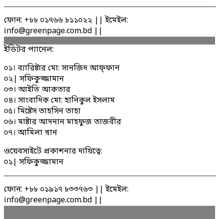
ফোন: +৮৮ ০১৭৬৬ ৮১১০২২ || ইমেইল:
info@greenpage.com.bd ||
ইডিটর প্যানেল:
০১। ব্যারিষ্টার মো: সানজিদ আফ্ফান
০২| সফিকুজ্জামান
০৩। আইভি আকতার
০৪। সাংবাদিক মো: হানিকুল ইসলাম
০৫। মিষ্টেস তাহসিন তাহা
০৬। মাষ্টার আদনান মাহফুজ তাজবীর
০৭। আমিলা খান
ওয়েবসাইটে প্রকাশনার দায়িত্বে:
০১| সফিকুজ্জামান
ফোন: +৮৮ ০১৯১৭ ৮৩৩৭৬৩ || ইমেইল:
info@greenpage.com.bd ||