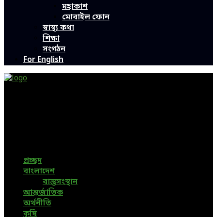
মহাকাশ
মোবাইল ফোন
স্বাস্থ্য কথা
শিক্ষা
সংগঠন
For English
Green Page | Only One Environment News Portal in
Bangladesh
Bangladeshi News, International News, Environmental
News, Bangla News, Latest News, Special News, Sports
News, All Bangladesh Local News and Every Situation of
the world are available in this Bangla News Website.
প্রচ্ছদ
বাংলাদেশ
বাস্তুসংস্থান
আন্তর্জাতিক
অর্থনীতি
কৃষি