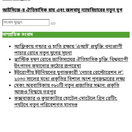
আইসিজে-র ঐতিহাসিক রায় এবং জলবায়ু ন্যায়বিচারের নতুন যুগ
Search
Search
for:
সাম্প্রতিক সংবাদ
আফ্রিকায় গন্ডার ও হাতি রক্ষায় ‘এআই’ প্রযুক্তি: বন্যপ্রাণী
পাচার রোধে নতুন যুগের সূচনা
প্লাস্টিক দূষণ রোধে জাতিসংঘের ঐতিহাসিক চুক্তি: বিশ্বব্যাপী
উৎপাদন কমানোর কঠোর রূপরেখা
ইউরোপীয় ইউনিয়নের যুগান্তকারী ‘নেচার রেস্টোরেশন ল’:
২০৩০ সালের মধ্যে প্রকৃতির বিশাল অংশ পুনরুদ্ধারের লক্ষ্য
মেকং অববাহিকায় ৩৮০টি নতুন প্রজাতির সন্ধান: প্রকৃতি
আজও বিস্ময়ে ভরপুর
কক্সবাজার ও কুয়াকাটার হোটেল-মোটেলে গ্রিন রেটিং:
পর্যটনে নতুন পরিবেশগত মানদণ্ড