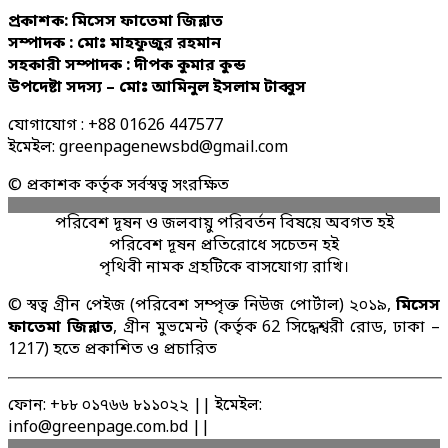
প্রকাশক: মিসেস ফাতেমা জিন্নাত
সম্পাদক : মোঃ মাহফুজুর রহমান
সহকারী সম্পাদক : দীপক কুমার কুন্ড
উপদেষ্টা সদস্য – মোঃ আমিনুল ইসলাম টাব্বুস
যোগাযোগ : +88 01626 447577
ইমেইল: greenpagenewsbd@gmail.com
© প্রকাশক কর্তৃক সর্বস্বত্ব সংরক্ষিত
পরিবেশ দূষন ও জলবায়ু পরিবর্তন বিষয়ে অবগত হই
পরিবেশ দূষন প্রতিরোধে সচেতন হই
পৃথিবী নামক গ্রহটিকে বাসযোগ্য রাখি।
© স্বত্ব গ্রীন পেইজ (পরিবেশ সম্পৃক্ত নিউজ পোর্টাল) ২০১৯,
মিসেস
ফাতেমা জিন্নাত
, গ্রীন মুভমেন্ট (কর্তৃক 62 সিদ্ধেশ্বরী রোড, ঢাকা –
1217) হতে প্রকাশিত ও প্রচারিত
ফোন: +৮৮ ০১৭৬৬ ৮১১০২২ || ইমেইল:
info@greenpage.com.bd ||