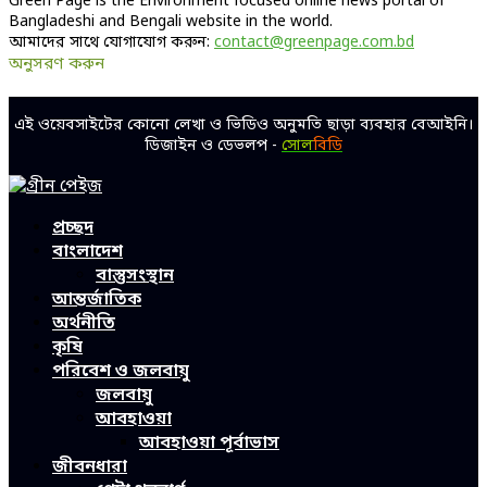
Green Page is the Environment focused online news portal of
Bangladeshi and Bengali website in the world.
আমাদের সাথে যোগাযোগ করুন:
contact@greenpage.com.bd
অনুসরণ করুন
Facebook
Twitter
Linkedin
Youtube
এই ওয়েবসাইটের কোনো লেখা ও ভিডিও অনুমতি ছাড়া ব্যবহার বেআইনি।
ডিজাইন ও ডেভলপ -
সোল
বিডি
Facebook
Twitter
Linkedin
Youtube
প্রচ্ছদ
বাংলাদেশ
বাস্তুসংস্থান
আন্তর্জাতিক
অর্থনীতি
কৃষি
পরিবেশ ও জলবায়ু
জলবায়ু
আবহাওয়া
আবহাওয়া পূর্বাভাস
জীবনধারা