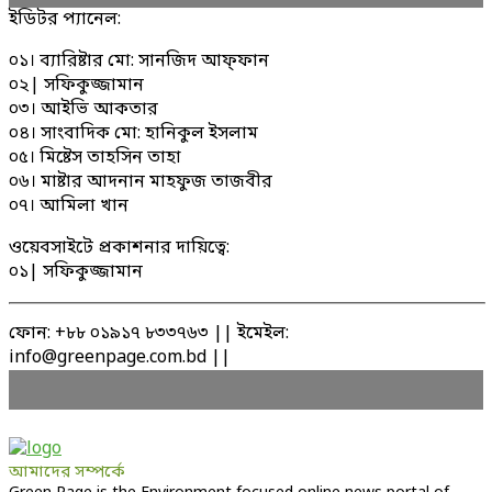
ইডিটর প্যানেল:
০১। ব্যারিষ্টার মো: সানজিদ আফ্ফান
০২| সফিকুজ্জামান
০৩। আইভি আকতার
০৪। সাংবাদিক মো: হানিকুল ইসলাম
০৫। মিষ্টেস তাহসিন তাহা
০৬। মাষ্টার আদনান মাহফুজ তাজবীর
০৭। আমিলা খান
ওয়েবসাইটে প্রকাশনার দায়িত্বে:
০১| সফিকুজ্জামান
ফোন: +৮৮ ০১৯১৭ ৮৩৩৭৬৩ || ইমেইল:
info@greenpage.com.bd ||
আমাদের সম্পর্কে