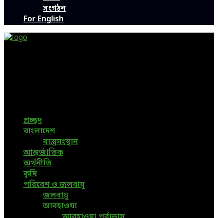
সংগঠন
For English
Green Page | Only One Environment News Portal in
Bangladesh
Bangladeshi News, International News, Environmental
News, Bangla News, Latest News, Special News, Sports
News, All Bangladesh Local News and Every Situation of
the world are available in this Bangla News Website.
প্রচ্ছদ
বাংলাদেশ
বাস্তুসংস্থান
আন্তর্জাতিক
অর্থনীতি
কৃষি
পরিবেশ ও জলবায়ু
জলবায়ু
আবহাওয়া
আবহাওয়া পূর্বাভাস