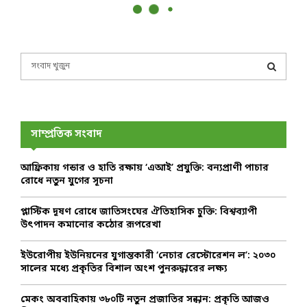
S
e
a
S
r
c
E
h
সাম্প্রতিক সংবাদ
f
A
o
আফ্রিকায় গন্ডার ও হাতি রক্ষায় ‘এআই’ প্রযুক্তি: বন্যপ্রাণী পাচার
r
R
রোধে নতুন যুগের সূচনা
:
C
প্লাস্টিক দূষণ রোধে জাতিসংঘের ঐতিহাসিক চুক্তি: বিশ্বব্যাপী
উৎপাদন কমানোর কঠোর রূপরেখা
H
ইউরোপীয় ইউনিয়নের যুগান্তকারী ‘নেচার রেস্টোরেশন ল’: ২০৩০
সালের মধ্যে প্রকৃতির বিশাল অংশ পুনরুদ্ধারের লক্ষ্য
মেকং অববাহিকায় ৩৮০টি নতুন প্রজাতির সন্ধান: প্রকৃতি আজও