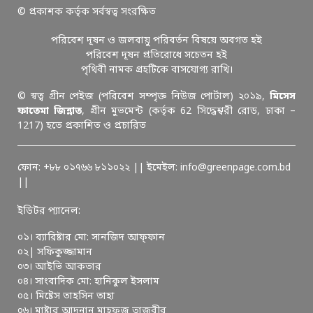
© প্রকাশক কর্তৃক সর্বস্বত্ব সংরক্ষিত
পরিবেশ দূষন ও জলবায়ু পরিবর্তন বিষয়ে অবগত হই
পরিবেশ দূষন প্রতিরোধে সচেতন হই
পৃথিবী নামক গ্রহটিকে বাসযোগ্য রাখি।
© স্বত্ব গ্রীন পেইজ (পরিবেশ সম্পৃক্ত নিউজ পোর্টাল) ২০১৯,
মিসেস
ফাতেমা জিন্নাত
, গ্রীন মুভমেন্ট (কর্তৃক 62 সিদ্ধেশ্বরী রোড, ঢাকা –
1217) হতে প্রকাশিত ও প্রচারিত
ফোন: +৮৮ ০১৭৬৬ ৮১১০২২ || ইমেইল: info@greenpage.com.bd
||
ইডিটর প্যানেল:
০১। ব্যারিষ্টার মো: সানজিদ আফ্ফান
০২| সফিকুজ্জামান
০৩। আইভি আকতার
০৪। সাংবাদিক মো: হানিকুল ইসলাম
০৫। মিষ্টেস তাহসিন তাহা
০৬। মাষ্টার আদনান মাহফুজ তাজবীর