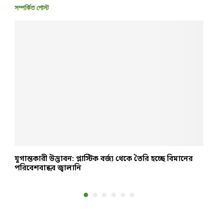
সম্পর্কিত পোস্ট
যুগান্তকারী উদ্ভাবন: প্লাস্টিক বর্জ্য থেকে তৈরি হচ্ছে বিমানের
স
পরিবেশবান্ধব জ্বালানি
ন