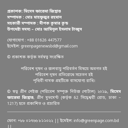
প্রকাশক: মিসেস ফাতেমা জিন্নাত
সম্পাদক : মোঃ মাহফুজুর রহমান
সহকারী সম্পাদক : দীপক কুমার কুন্ড
উপদেষ্টা সদস্য – মোঃ আমিনুল ইসলাম টাব্বুস
যোগাযোগ : +88 01626 447577
ইমেইল: greenpagenewsbd@gmail.com
© প্রকাশক কর্তৃক সর্বস্বত্ব সংরক্ষিত
পরিবেশ দূষন ও জলবায়ু পরিবর্তন বিষয়ে অবগত হই
পরিবেশ দূষন প্রতিরোধে সচেতন হই
পৃথিবী নামক গ্রহটিকে বাসযোগ্য রাখি।
© স্বত্ব গ্রীন পেইজ (পরিবেশ সম্পৃক্ত নিউজ পোর্টাল) ২০১৯,
মিসেস
ফাতেমা জিন্নাত
, গ্রীন মুভমেন্ট (কর্তৃক 62 সিদ্ধেশ্বরী রোড, ঢাকা –
1217) হতে প্রকাশিত ও প্রচারিত
ফোন: +৮৮ ০১৭৬৬ ৮১১০২২ || ইমেইল: info@greenpage.com.bd
||