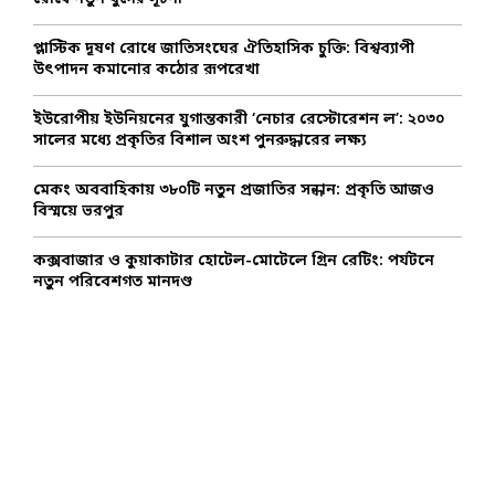
:
C
প্লাস্টিক দূষণ রোধে জাতিসংঘের ঐতিহাসিক চুক্তি: বিশ্বব্যাপী
উৎপাদন কমানোর কঠোর রূপরেখা
H
ইউরোপীয় ইউনিয়নের যুগান্তকারী ‘নেচার রেস্টোরেশন ল’: ২০৩০
সালের মধ্যে প্রকৃতির বিশাল অংশ পুনরুদ্ধারের লক্ষ্য
মেকং অববাহিকায় ৩৮০টি নতুন প্রজাতির সন্ধান: প্রকৃতি আজও
বিস্ময়ে ভরপুর
কক্সবাজার ও কুয়াকাটার হোটেল-মোটেলে গ্রিন রেটিং: পর্যটনে
নতুন পরিবেশগত মানদণ্ড