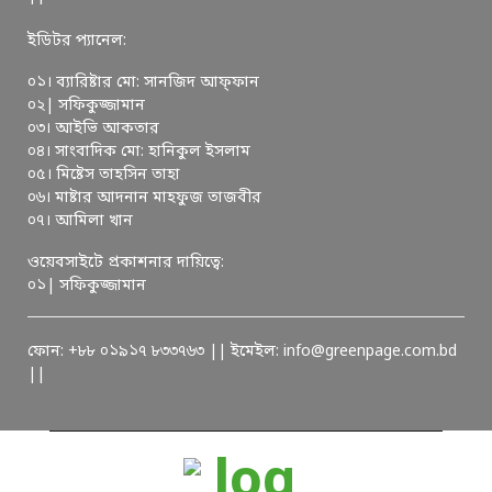
ইডিটর প্যানেল:
০১। ব্যারিষ্টার মো: সানজিদ আফ্ফান
০২| সফিকুজ্জামান
০৩। আইভি আকতার
০৪। সাংবাদিক মো: হানিকুল ইসলাম
০৫। মিষ্টেস তাহসিন তাহা
০৬। মাষ্টার আদনান মাহফুজ তাজবীর
০৭। আমিলা খান
ওয়েবসাইটে প্রকাশনার দায়িত্বে:
০১| সফিকুজ্জামান
ফোন: +৮৮ ০১৯১৭ ৮৩৩৭৬৩ || ইমেইল: info@greenpage.com.bd
||