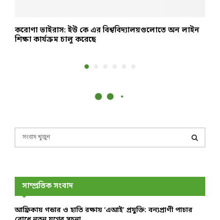
করোণা ভাইরাস: ইউ কে এর বিশ্ববিদ্যালয়গুলোতে অন লাইন
স
শিক্ষা কার্যক্রম চালু করেছে
অ
S
e
a
S
r
c
E
h
সাম্প্রতিক সংবাদ
f
A
o
আফ্রিকায় গন্ডার ও হাতি রক্ষায় ‘এআই’ প্রযুক্তি: বন্যপ্রাণী পাচার
r
R
রোধে নতুন যুগের সূচনা