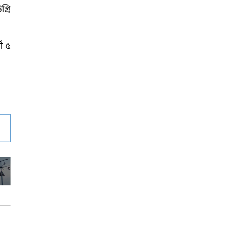
্রি
ী ৫