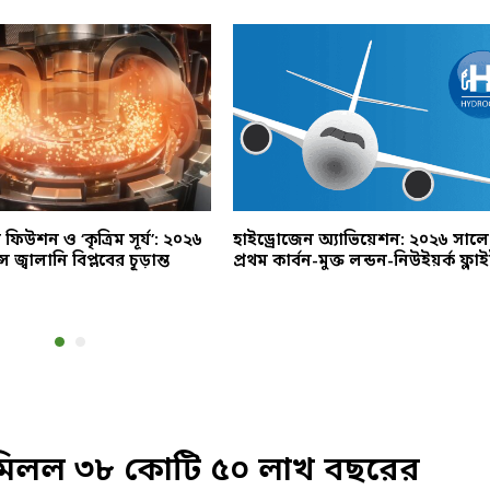
র ফিউশন ও ‘কৃত্রিম সূর্য’: ২০২৬
হাইড্রোজেন অ্যাভিয়েশন: ২০২৬ সালে
সে জ্বালানি বিপ্লবের চূড়ান্ত
প্রথম কার্বন-মুক্ত লন্ডন-নিউইয়র্ক ফ্লা
মিলল ৩৮ কোটি ৫০ লাখ বছরের