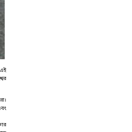
 এই
বের
রা।
এবং
ফার