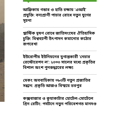
f
A
আফ্রিকায় গন্ডার ও হাতি রক্ষায় ‘এআই’
o
প্রযুক্তি: বন্যপ্রাণী পাচার রোধে নতুন যুগের
r
R
সূচনা
:
C
প্লাস্টিক দূষণ রোধে জাতিসংঘের ঐতিহাসিক
চুক্তি: বিশ্বব্যাপী উৎপাদন কমানোর কঠোর
H
রূপরেখা
ইউরোপীয় ইউনিয়নের যুগান্তকারী ‘নেচার
রেস্টোরেশন ল’: ২০৩০ সালের মধ্যে প্রকৃতির
বিশাল অংশ পুনরুদ্ধারের লক্ষ্য
মেকং অববাহিকায় ৩৮০টি নতুন প্রজাতির
সন্ধান: প্রকৃতি আজও বিস্ময়ে ভরপুর
কক্সবাজার ও কুয়াকাটার হোটেল-মোটেলে
গ্রিন রেটিং: পর্যটনে নতুন পরিবেশগত মানদণ্ড