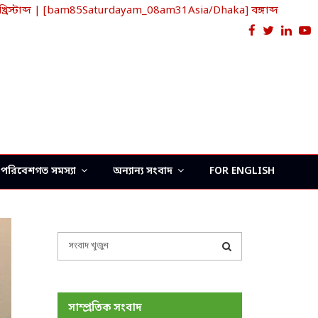
্টাব্দ | [bam85Saturdayam_08am31Asia/Dhaka] বঙ্গাব্দ
Facebook
Twitter
Link
Y
পরিবেশগত সমস্যা
অন্যান্য সংবাদ
FOR ENGLISH
S
e
a
S
r
c
E
সাম্প্রতিক সংবাদ
h