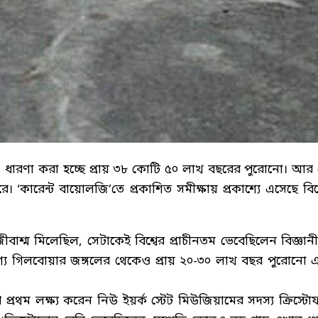
ের। ধারণা করা হচ্ছে প্রায় ৩৮ কোটি ৫০ লাখ বছরের পুরোনো। আর
‘কারেন্ট বায়োলজি’তে প্রকাশিত সমীক্ষায় প্রকাশ্যে এসেছে বিশ্
শ্ম মিলেছিল, সেটাকেই বিশ্বের প্রাচীনতম ভেবেছিলেন বিজ্ঞানী
অরণ্য গিলবোয়ার জঙ্গলের থেকেও প্রায় ২০-৩০ লাখ বছর পুরোনো 
্রথম লক্ষ্য করেন নিউ ইয়র্ক স্টেট মিউজিয়ামের সদস্য ক্রিস্টো