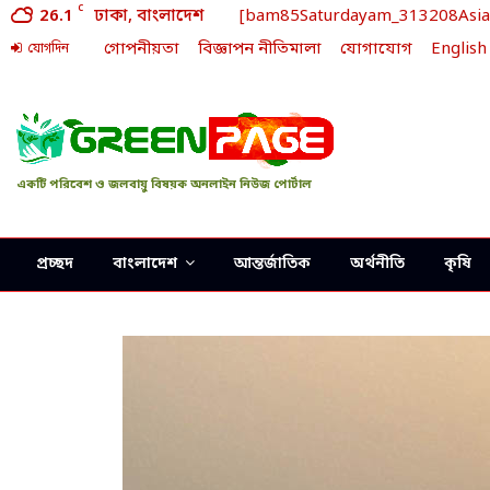
C
26.1
ঢাকা, বাংলাদেশ
[bam85Saturdayam_313208Asia/D
গোপনীয়তা
বিজ্ঞাপন নীতিমালা
যোগাযোগ
English
যোগদিন
একটি পরিবেশ ও জলবায়ু বিষয়ক অনলাইন নিউজ পোর্টাল
প্রচ্ছদ
বাংলাদেশ
আন্তর্জাতিক
অর্থনীতি
কৃষি