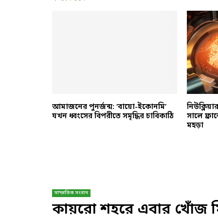
৬ উপলক্ষ্যে
আমাজনের পুনর্জন্ম: ‘বায়ো-ইকোনমি’
নিউক্লিয়া
ালি অনুষ্ঠিত
যখন ধ্বংসের বিপরীতে সমৃদ্ধির চাবিকাঠি
সালে ফ্রান্
মহড়া
সাম্প্রতিক সংবাদ
কায়রো শহরে এবার খোঁজ 