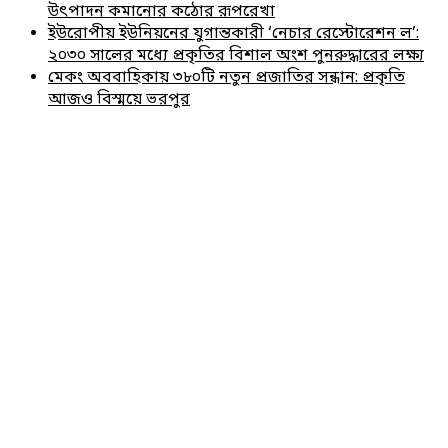
উৎপাদন কমানোর কঠোর রূপরেখা
ইউরোপীয় ইউনিয়নের যুগান্তকারী ‘নেচার রেস্টোরেশন ল’:
২০৩০ সালের মধ্যে প্রকৃতির বিশাল অংশ পুনরুদ্ধারের লক্ষ্য
মেকং অববাহিকায় ৩৮০টি নতুন প্রজাতির সন্ধান: প্রকৃতি
আজও বিস্ময়ে ভরপুর