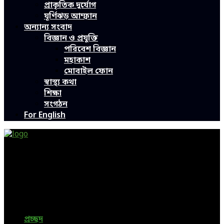
প্রাকৃতিক দুর্যোগ
ঘূর্ণিঝড় আম্ফান
অন্যান্য সংবাদ
বিজ্ঞান ও প্রযুক্তি
পরিবেশ বিজ্ঞান
মহাকাশ
মোবাইল ফোন
স্বাস্থ্য কথা
শিক্ষা
সংগঠন
For English
Green Page | Only One Environment News Portal in
Bangladesh
Bangladeshi News, International News, Environmental
News, Bangla News, Latest News, Special News, Sports
News, All Bangladesh Local News and Every Situation of
the world are available in this Bangla News Website.
প্রচ্ছদ