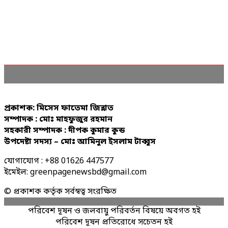
প্রকাশক: মিসেস ফাতেমা জিন্নাত
সম্পাদক : মোঃ মাহফুজুর রহমান
সহকারী সম্পাদক : দীপক কুমার কুন্ড
উপদেষ্টা সদস্য – মোঃ আমিনুল ইসলাম টাব্বুস
যোগাযোগ : +88 01626 447577
ইমেইল: greenpagenewsbd@gmail.com
© প্রকাশক কর্তৃক সর্বস্বত্ব সংরক্ষিত
পরিবেশ দূষন ও জলবায়ু পরিবর্তন বিষয়ে অবগত হই
পরিবেশ দূষন প্রতিরোধে সচেতন হই