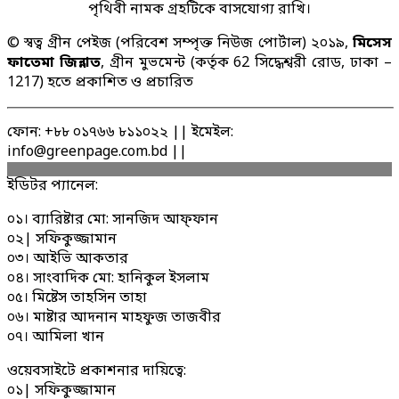
পৃথিবী নামক গ্রহটিকে বাসযোগ্য রাখি।
© স্বত্ব গ্রীন পেইজ (পরিবেশ সম্পৃক্ত নিউজ পোর্টাল) ২০১৯,
মিসেস
ফাতেমা জিন্নাত
, গ্রীন মুভমেন্ট (কর্তৃক 62 সিদ্ধেশ্বরী রোড, ঢাকা –
1217) হতে প্রকাশিত ও প্রচারিত
ফোন: +৮৮ ০১৭৬৬ ৮১১০২২ || ইমেইল:
info@greenpage.com.bd ||
ইডিটর প্যানেল:
০১। ব্যারিষ্টার মো: সানজিদ আফ্ফান
০২| সফিকুজ্জামান
০৩। আইভি আকতার
০৪। সাংবাদিক মো: হানিকুল ইসলাম
০৫। মিষ্টেস তাহসিন তাহা
০৬। মাষ্টার আদনান মাহফুজ তাজবীর
০৭। আমিলা খান
ওয়েবসাইটে প্রকাশনার দায়িত্বে:
০১| সফিকুজ্জামান