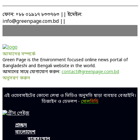
ফোন: +৮৮ ০১৯১৭ ৮৩৩৭৬৩ || ইমেইল:
info@greenpage.com.bd ||
আমাদের সম্পর্কে
Green Page is the Environment focused online news portal of
Bangladeshi and Bengali website in the world.
আমাদের সাথে যোগাযোগ করুন:
contact@greenpage.com.bd
অনুসরণ করুন
Facebook
Twitter
Linkedin
Youtube
এই ওয়েবসাইটের কোনো লেখা ও ভিডিও অনুমতি ছাড়া ব্যবহার বেআইনি।
ডিজাইন ও ডেভলপ -
সোল
বিডি
Facebook
Twitter
Linkedin
Youtube
প্রচ্ছদ
বাংলাদেশ
বাস্তুসংস্থান