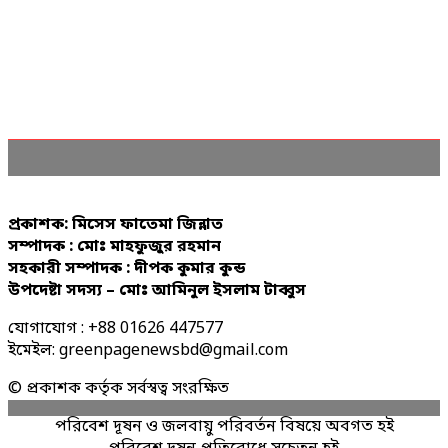
প্রকাশক: মিসেস ফাতেমা জিন্নাত
সম্পাদক : মোঃ মাহফুজুর রহমান
সহকারী সম্পাদক : দীপক কুমার কুন্ড
উপদেষ্টা সদস্য – মোঃ আমিনুল ইসলাম টাব্বুস
যোগাযোগ : +88 01626 447577
ইমেইল: greenpagenewsbd@gmail.com
© প্রকাশক কর্তৃক সর্বস্বত্ব সংরক্ষিত
পরিবেশ দূষন ও জলবায়ু পরিবর্তন বিষয়ে অবগত হই