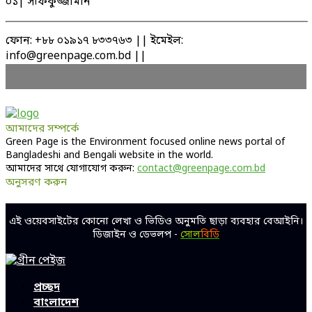
০১| সফিকুজ্জামান
ফোন: +৮৮ ০১৯১৭ ৮৩৩৭৬৩ || ইমেইল:
info@greenpage.com.bd ||
আমাদের সম্পর্কে
Green Page is the Environment focused online news portal of
Bangladeshi and Bengali website in the world.
আমাদের সাথে যোগাযোগ করুন:
contact@greenpage.com.bd
অনুসরণ করুন
Facebook
Twitter
Linkedin
Youtube
এই ওয়েবসাইটের কোনো লেখা ও ভিডিও অনুমতি ছাড়া ব্যবহার বেআইনি।
ডিজাইন ও ডেভলপ -
সোল
বিডি
Facebook
Twitter
Linkedin
Youtube
প্রচ্ছদ
বাংলাদেশ