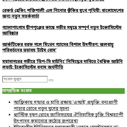
রেকর্ড ব্রেকিং শক্তিশালী এল নিনোর ঝুঁকির মুখে পৃথিবী: বাংলাদেশের
জন্য নতুন সতর্কবার্তা
গ্যালাপাগোস দ্বীপপুঞ্জের কাছে গভীর সমুদ্রে সম্পূর্ণ নতুন ইকোসিস্টেম
আবিষ্কার
আর্কটিকের বরফ গলে মিথেন গ্যাসের বিশাল উদগীরণ: জলবায়ু
পরিবর্তনের ভয়াবহ ‘টাইম বোম’
মহাসাগরের গভীরে ‘ডিপ-সি মাইনিং’ নিষিদ্ধের দাবিতে বৈশ্বিক আইনি
লড়াই: ইকোসিস্টেম বনাম অর্থনীতি
Search
Search
for:
সাম্প্রতিক সংবাদ
আফ্রিকায় গন্ডার ও হাতি রক্ষায় ‘এআই’ প্রযুক্তি: বন্যপ্রাণী
পাচার রোধে নতুন যুগের সূচনা
প্লাস্টিক দূষণ রোধে জাতিসংঘের ঐতিহাসিক চুক্তি: বিশ্বব্যাপী
উৎপাদন কমানোর কঠোর রূপরেখা