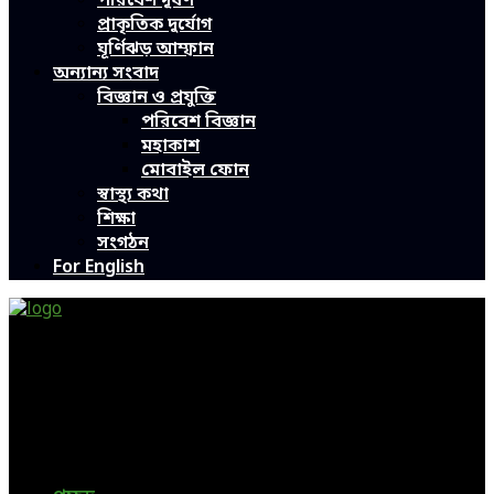
পরিবেশ দূষণ
প্রাকৃতিক দুর্যোগ
ঘূর্ণিঝড় আম্ফান
অন্যান্য সংবাদ
বিজ্ঞান ও প্রযুক্তি
পরিবেশ বিজ্ঞান
মহাকাশ
মোবাইল ফোন
স্বাস্থ্য কথা
শিক্ষা
সংগঠন
For English
Green Page | Only One Environment News Portal in
Bangladesh
Bangladeshi News, International News, Environmental
News, Bangla News, Latest News, Special News, Sports
News, All Bangladesh Local News and Every Situation of
the world are available in this Bangla News Website.