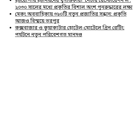
ইউরোপীয় ইউনিয়নের যুগান্তকারী ‘নেচার রেস্টোরেশন ল’:
২০৩০ সালের মধ্যে প্রকৃতির বিশাল অংশ পুনরুদ্ধারের লক্ষ্য
মেকং অববাহিকায় ৩৮০টি নতুন প্রজাতির সন্ধান: প্রকৃতি
আজও বিস্ময়ে ভরপুর
কক্সবাজার ও কুয়াকাটার হোটেল-মোটেলে গ্রিন রেটিং:
পর্যটনে নতুন পরিবেশগত মানদণ্ড