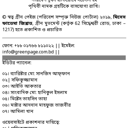
পরিবেশ দূষন প্রতিরোধে সচেতন হই
পৃথিবী নামক গ্রহটিকে বাসযোগ্য রাখি।
© স্বত্ব গ্রীন পেইজ (পরিবেশ সম্পৃক্ত নিউজ পোর্টাল) ২০১৯,
মিসেস
ফাতেমা জিন্নাত
, গ্রীন মুভমেন্ট (কর্তৃক 62 সিদ্ধেশ্বরী রোড, ঢাকা –
1217) হতে প্রকাশিত ও প্রচারিত
ফোন: +৮৮ ০১৭৬৬ ৮১১০২২ || ইমেইল:
info@greenpage.com.bd ||
ইডিটর প্যানেল:
০১। ব্যারিষ্টার মো: সানজিদ আফ্ফান
০২| সফিকুজ্জামান
০৩। আইভি আকতার
০৪। সাংবাদিক মো: হানিকুল ইসলাম
০৫। মিষ্টেস তাহসিন তাহা
০৬। মাষ্টার আদনান মাহফুজ তাজবীর
০৭। আমিলা খান
ওয়েবসাইটে প্রকাশনার দায়িত্বে: