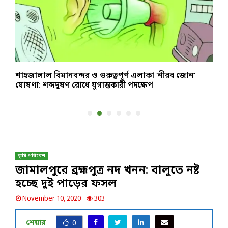
শাহজালাল বিমানবন্দর ও গুরুত্বপূর্ণ এলাকা ‘নীরব জোন’
ই
ঘোষণা: শব্দদূষণ রোধে যুগান্তকারী পদক্ষেপ
স
কৃষি পরিবেশ
জামালপুরে ব্রহ্মপুত্র নদ খনন: বালুতে নষ্ট
হচ্ছে দুই পাড়ের ফসল
November 10, 2020
303
শেয়ার
0