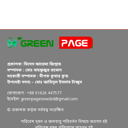
প্রকাশক: মিসেস ফাতেমা জিন্নাত
সম্পাদক : মোঃ মাহফুজুর রহমান
সহকারী সম্পাদক : দীপক কুমার কুন্ড
উপদেষ্টা সদস্য – মোঃ আমিনুল ইসলাম টাব্বুস
যোগাযোগ : +88 01626 447577
ইমেইল: greenpagenewsbd@gmail.com
© প্রকাশক কর্তৃক সর্বস্বত্ব সংরক্ষিত
পরিবেশ দূষন ও জলবায়ু পরিবর্তন বিষয়ে অবগত হই
পরিবেশ দূষন প্রতিরোধে সচেতন হই