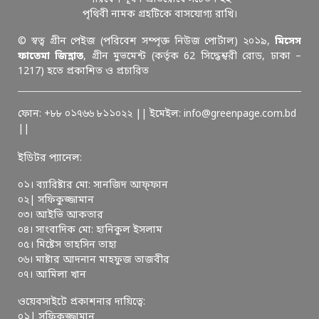
পৃথিবী নামক গ্রহটিকে বাসযোগ্য রাখি।
© স্বত্ব গ্রীন পেইজ (পরিবেশ সম্পৃক্ত নিউজ পোর্টাল) ২০১৯,
মিসেস
ফাতেমা জিন্নাত
, গ্রীন মুভমেন্ট (কর্তৃক 62 সিদ্ধেশ্বরী রোড, ঢাকা –
1217) হতে প্রকাশিত ও প্রচারিত
ফোন: +৮৮ ০১৭৬৬ ৮১১০২২ || ইমেইল: info@greenpage.com.bd
||
ইডিটর প্যানেল:
০১। ব্যারিষ্টার মো: সানজিদ আফ্ফান
০২| সফিকুজ্জামান
০৩। আইভি আকতার
০৪। সাংবাদিক মো: হানিকুল ইসলাম
০৫। মিষ্টেস তাহসিন তাহা
০৬। মাষ্টার আদনান মাহফুজ তাজবীর
০৭। আমিলা খান
ওয়েবসাইটে প্রকাশনার দায়িত্বে:
০১| সফিকুজ্জামান