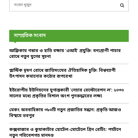
S
e
a
S
r
c
E
h
সাম্প্রতিক সংবাদ
f
A
o
আফ্রিকায় গন্ডার ও হাতি রক্ষায় ‘এআই’ প্রযুক্তি: বন্যপ্রাণী পাচার
r
R
রোধে নতুন যুগের সূচনা
:
C
প্লাস্টিক দূষণ রোধে জাতিসংঘের ঐতিহাসিক চুক্তি: বিশ্বব্যাপী
উৎপাদন কমানোর কঠোর রূপরেখা
H
ইউরোপীয় ইউনিয়নের যুগান্তকারী ‘নেচার রেস্টোরেশন ল’: ২০৩০
সালের মধ্যে প্রকৃতির বিশাল অংশ পুনরুদ্ধারের লক্ষ্য
মেকং অববাহিকায় ৩৮০টি নতুন প্রজাতির সন্ধান: প্রকৃতি আজও
বিস্ময়ে ভরপুর
কক্সবাজার ও কুয়াকাটার হোটেল-মোটেলে গ্রিন রেটিং: পর্যটনে
নতুন পরিবেশগত মানদণ্ড