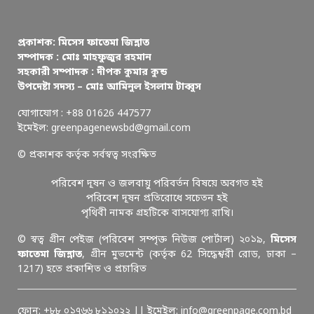
প্রকাশক: মিসেস ফাতেমা জিন্নাত
সম্পাদক : মোঃ মাহফুজুর রহমান
সহকারী সম্পাদক : দীপক কুমার কুন্ড
উপদেষ্টা সদস্য – মোঃ আমিনুল ইসলাম টাব্বুস
যোগাযোগ : +88 01626 447577
ইমেইল: greenpagenewsbd@gmail.com
© প্রকাশক কর্তৃক সর্বস্বত্ব সংরক্ষিত
পরিবেশ দূষন ও জলবায়ু পরিবর্তন বিষয়ে অবগত হই
পরিবেশ দূষন প্রতিরোধে সচেতন হই
পৃথিবী নামক গ্রহটিকে বাসযোগ্য রাখি।
© স্বত্ব গ্রীন পেইজ (পরিবেশ সম্পৃক্ত নিউজ পোর্টাল) ২০১৯,
মিসেস
ফাতেমা জিন্নাত
, গ্রীন মুভমেন্ট (কর্তৃক 62 সিদ্ধেশ্বরী রোড, ঢাকা –
1217) হতে প্রকাশিত ও প্রচারিত
ফোন: +৮৮ ০১৭৬৬ ৮১১০২২ || ইমেইল: info@greenpage.com.bd