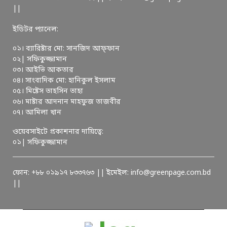
||
ইডিটর প্যানেল:
০১। ব্যারিষ্টার মো: সানজিদ আফ্ফান
০২| সফিকুজ্জামান
০৩। আইভি আকতার
০৪। সাংবাদিক মো: হানিকুল ইসলাম
০৫। মিষ্টেস তাহসিন তাহা
০৬। মাষ্টার আদনান মাহফুজ তাজবীর
০৭। আমিলা খান
ওয়েবসাইটে প্রকাশনার দায়িত্বে:
০১| সফিকুজ্জামান
ফোন: +৮৮ ০১৯১৭ ৮৩৩৭৬৩ || ইমেইল: info@greenpage.com.bd
||