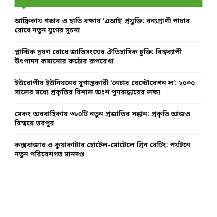
f
R
o
আফ্রিকায় গন্ডার ও হাতি রক্ষায় ‘এআই’ প্রযুক্তি: বন্যপ্রাণী পাচার
r
C
রোধে নতুন যুগের সূচনা
:
H
প্লাস্টিক দূষণ রোধে জাতিসংঘের ঐতিহাসিক চুক্তি: বিশ্বব্যাপী
উৎপাদন কমানোর কঠোর রূপরেখা
ইউরোপীয় ইউনিয়নের যুগান্তকারী ‘নেচার রেস্টোরেশন ল’: ২০৩০
সালের মধ্যে প্রকৃতির বিশাল অংশ পুনরুদ্ধারের লক্ষ্য
মেকং অববাহিকায় ৩৮০টি নতুন প্রজাতির সন্ধান: প্রকৃতি আজও
বিস্ময়ে ভরপুর
কক্সবাজার ও কুয়াকাটার হোটেল-মোটেলে গ্রিন রেটিং: পর্যটনে
নতুন পরিবেশগত মানদণ্ড