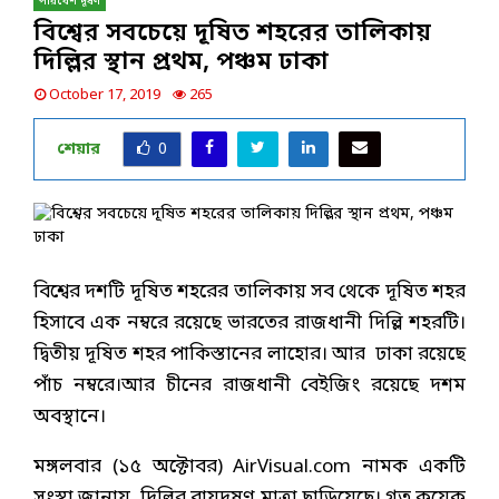
পরিবেশ দূষণ
বিশ্বের সবচেয়ে দূষিত শহরের তালিকায়
দিল্লির স্থান প্রথম, পঞ্চম ঢাকা
October 17, 2019
265
শেয়ার
0
বিশ্বের দশটি দূষিত শহরের তালিকায় সব থেকে দূষিত শহর
হিসাবে এক নম্বরে রয়েছে ভারতের রাজধানী দিল্লি শহরটি।
দ্বিতীয় দূষিত শহর পাকিস্তানের লাহোর। আর ঢাকা রয়েছে
পাঁচ নম্বরে।আর চীনের রাজধানী বেইজিং রয়েছে দশম
অবস্থানে।
মঙ্গলবার (১৫ অক্টোবর) AirVisual.com নামক একটি
সংস্থা জানায়, দিল্লির বায়ুদূষণ মাত্রা ছাড়িয়েছে। গত কয়েক