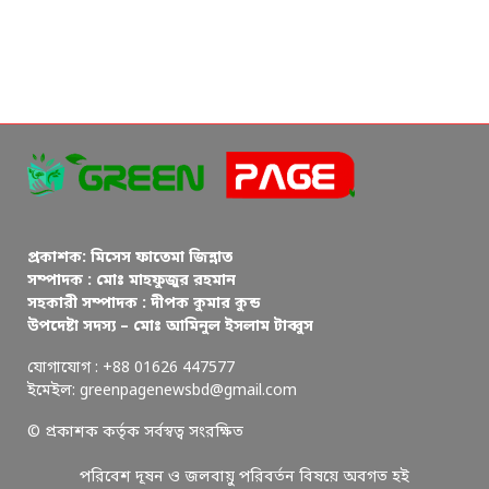
প্রকাশক: মিসেস ফাতেমা জিন্নাত
সম্পাদক : মোঃ মাহফুজুর রহমান
সহকারী সম্পাদক : দীপক কুমার কুন্ড
উপদেষ্টা সদস্য – মোঃ আমিনুল ইসলাম টাব্বুস
যোগাযোগ : +88 01626 447577
ইমেইল: greenpagenewsbd@gmail.com
© প্রকাশক কর্তৃক সর্বস্বত্ব সংরক্ষিত
পরিবেশ দূষন ও জলবায়ু পরিবর্তন বিষয়ে অবগত হই