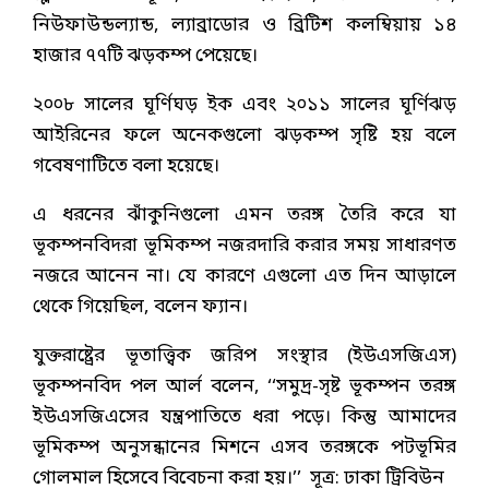
নিউফাউন্ডল্যান্ড, ল্যাব্রাডোর ও ব্রিটিশ কলম্বিয়ায় ১৪
হাজার ৭৭টি ঝড়কম্প পেয়েছে।
২০০৮ সালের ঘূর্ণিঘড় ইক এবং ২০১১ সালের ঘূর্ণিঝড়
আইরিনের ফলে অনেকগুলো ঝড়কম্প সৃষ্টি হয় বলে
গবেষণাটিতে বলা হয়েছে।
এ ধরনের ঝাঁকুনিগুলো এমন তরঙ্গ তৈরি করে যা
ভূকম্পনবিদরা ভূমিকম্প নজরদারি করার সময় সাধারণত
নজরে আনেন না। যে কারণে এগুলো এত দিন আড়ালে
থেকে গিয়েছিল, বলেন ফ্যান।
যুক্তরাষ্ট্রের ভূতাত্ত্বিক জরিপ সংস্থার (ইউএসজিএস)
ভূকম্পনবিদ পল আর্ল বলেন, ‘‘সমুদ্র-সৃষ্ট ভূকম্পন তরঙ্গ
ইউএসজিএসের যন্ত্রপাতিতে ধরা পড়ে। কিন্তু আমাদের
ভূমিকম্প অনুসন্ধানের মিশনে এসব তরঙ্গকে পটভূমির
গোলমাল হিসেবে বিবেচনা করা হয়।’’ সূত্র: ঢাকা ট্রিবিউন