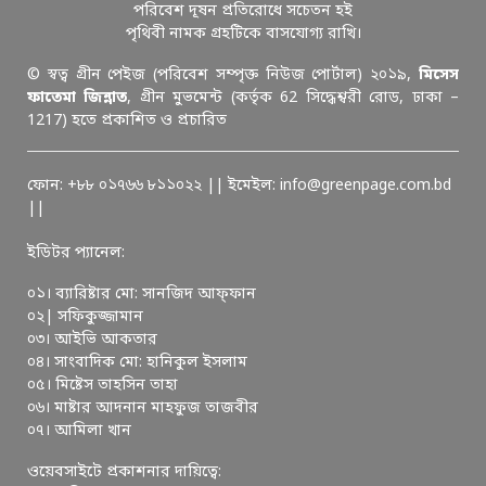
পরিবেশ দূষন প্রতিরোধে সচেতন হই
পৃথিবী নামক গ্রহটিকে বাসযোগ্য রাখি।
© স্বত্ব গ্রীন পেইজ (পরিবেশ সম্পৃক্ত নিউজ পোর্টাল) ২০১৯,
মিসেস
ফাতেমা জিন্নাত
, গ্রীন মুভমেন্ট (কর্তৃক 62 সিদ্ধেশ্বরী রোড, ঢাকা –
1217) হতে প্রকাশিত ও প্রচারিত
ফোন: +৮৮ ০১৭৬৬ ৮১১০২২ || ইমেইল: info@greenpage.com.bd
||
ইডিটর প্যানেল:
০১। ব্যারিষ্টার মো: সানজিদ আফ্ফান
০২| সফিকুজ্জামান
০৩। আইভি আকতার
০৪। সাংবাদিক মো: হানিকুল ইসলাম
০৫। মিষ্টেস তাহসিন তাহা
০৬। মাষ্টার আদনান মাহফুজ তাজবীর
০৭। আমিলা খান
ওয়েবসাইটে প্রকাশনার দায়িত্বে: