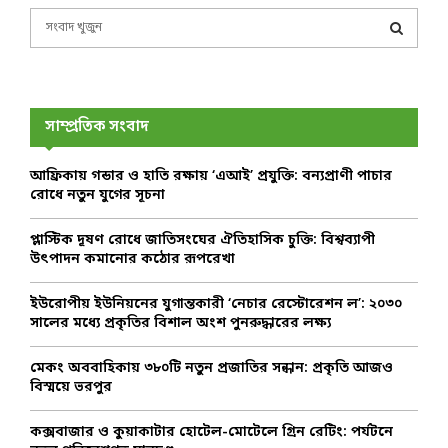
S
e
a
S
r
c
E
h
সাম্প্রতিক সংবাদ
f
A
o
আফ্রিকায় গন্ডার ও হাতি রক্ষায় ‘এআই’ প্রযুক্তি: বন্যপ্রাণী পাচার
r
R
রোধে নতুন যুগের সূচনা
:
C
প্লাস্টিক দূষণ রোধে জাতিসংঘের ঐতিহাসিক চুক্তি: বিশ্বব্যাপী
উৎপাদন কমানোর কঠোর রূপরেখা
H
ইউরোপীয় ইউনিয়নের যুগান্তকারী ‘নেচার রেস্টোরেশন ল’: ২০৩০
সালের মধ্যে প্রকৃতির বিশাল অংশ পুনরুদ্ধারের লক্ষ্য
মেকং অববাহিকায় ৩৮০টি নতুন প্রজাতির সন্ধান: প্রকৃতি আজও
বিস্ময়ে ভরপুর
কক্সবাজার ও কুয়াকাটার হোটেল-মোটেলে গ্রিন রেটিং: পর্যটনে