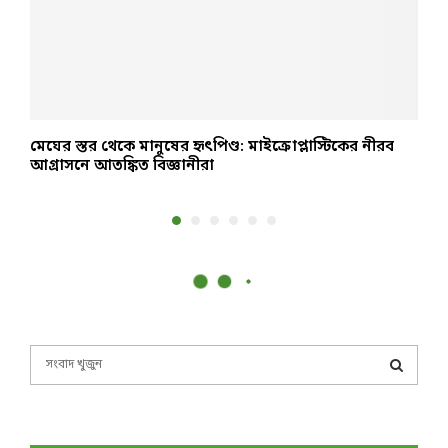
মেঘের স্তর থেকে মানুষের হৃৎপিণ্ড: মাইক্রোপ্লাস্টিকের নীরব
র
আগ্রাসনে আতঙ্কিত বিজ্ঞানীরা
ব
S
e
a
S
r
c
E