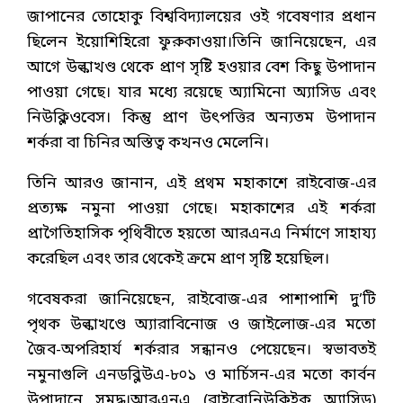
জাপানের তোহোকু বিশ্ববিদ্যালয়ের ওই গবেষণার প্রধান
ছিলেন ইয়োশিহিরো ফুরুকাওয়া।তিনি জানিয়েছেন, এর
আগে উল্কাখণ্ড থেকে প্রাণ সৃষ্টি হওয়ার বেশ কিছু উপাদান
পাওয়া গেছে। যার মধ্যে রয়েছে অ্যামিনো অ্যাসিড এবং
নিউক্লিওবেস। কিন্তু প্রাণ উৎপত্তির অন্যতম উপাদান
শর্করা বা চিনির অস্তিত্ব কখনও মেলেনি।
তিনি আরও জানান, এই প্রথম মহাকাশে রাইবোজ-এর
প্রত্যক্ষ নমুনা পাওয়া গেছে। মহাকাশের এই শর্করা
প্রাগৈতিহাসিক পৃথিবীতে হয়তো আরএনএ নির্মাণে সাহায্য
করেছিল এবং তার থেকেই ক্রমে প্রাণ সৃষ্টি হয়েছিল।
গবেষকরা জানিয়েছেন, রাইবোজ-এর পাশাপাশি দু’টি
পৃথক উল্কাখণ্ডে অ্যারাবিনোজ ও জাইলোজ-এর মতো
জৈব-অপরিহার্য শর্করার সন্ধানও পেয়েছেন। স্বভাবতই
নমুনাগুলি এনডব্লিউএ-৮০১ ও মার্চিসন-এর মতো কার্বন
উপাদানে সমৃদ্ধ।আরএনএ (রাইবোনিউক্লিইক অ্যাসিড)