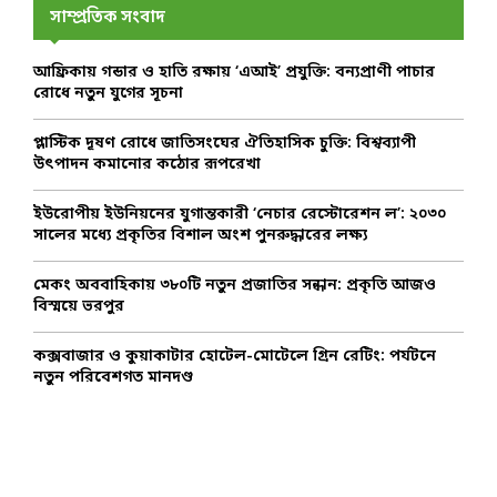
h
সাম্প্রতিক সংবাদ
f
A
o
আফ্রিকায় গন্ডার ও হাতি রক্ষায় ‘এআই’ প্রযুক্তি: বন্যপ্রাণী পাচার
r
R
রোধে নতুন যুগের সূচনা
:
C
প্লাস্টিক দূষণ রোধে জাতিসংঘের ঐতিহাসিক চুক্তি: বিশ্বব্যাপী
উৎপাদন কমানোর কঠোর রূপরেখা
H
ইউরোপীয় ইউনিয়নের যুগান্তকারী ‘নেচার রেস্টোরেশন ল’: ২০৩০
সালের মধ্যে প্রকৃতির বিশাল অংশ পুনরুদ্ধারের লক্ষ্য
মেকং অববাহিকায় ৩৮০টি নতুন প্রজাতির সন্ধান: প্রকৃতি আজও
বিস্ময়ে ভরপুর
কক্সবাজার ও কুয়াকাটার হোটেল-মোটেলে গ্রিন রেটিং: পর্যটনে
নতুন পরিবেশগত মানদণ্ড