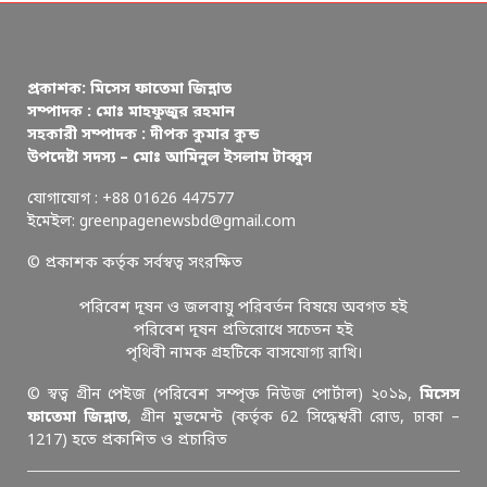
প্রকাশক: মিসেস ফাতেমা জিন্নাত
সম্পাদক : মোঃ মাহফুজুর রহমান
সহকারী সম্পাদক : দীপক কুমার কুন্ড
উপদেষ্টা সদস্য – মোঃ আমিনুল ইসলাম টাব্বুস
যোগাযোগ : +88 01626 447577
ইমেইল: greenpagenewsbd@gmail.com
© প্রকাশক কর্তৃক সর্বস্বত্ব সংরক্ষিত
পরিবেশ দূষন ও জলবায়ু পরিবর্তন বিষয়ে অবগত হই
পরিবেশ দূষন প্রতিরোধে সচেতন হই
পৃথিবী নামক গ্রহটিকে বাসযোগ্য রাখি।
© স্বত্ব গ্রীন পেইজ (পরিবেশ সম্পৃক্ত নিউজ পোর্টাল) ২০১৯,
মিসেস
ফাতেমা জিন্নাত
, গ্রীন মুভমেন্ট (কর্তৃক 62 সিদ্ধেশ্বরী রোড, ঢাকা –
1217) হতে প্রকাশিত ও প্রচারিত