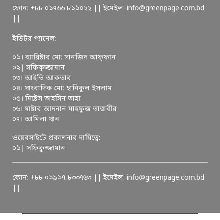
ফোন: +৮৮ ০১৭৬৬ ৮১১০২২ || ইমেইল: info@greenpage.com.bd
||
ইডিটর প্যানেল:
০১। ব্যারিষ্টার মো: সানজিদ আফ্ফান
০২| সফিকুজ্জামান
০৩। আইভি আকতার
০৪। সাংবাদিক মো: হানিকুল ইসলাম
০৫। মিষ্টেস তাহসিন তাহা
০৬। মাষ্টার আদনান মাহফুজ তাজবীর
০৭। আমিলা খান
ওয়েবসাইটে প্রকাশনার দায়িত্বে:
০১| সফিকুজ্জামান
ফোন: +৮৮ ০১৯১৭ ৮৩৩৭৬৩ || ইমেইল: info@greenpage.com.bd
||