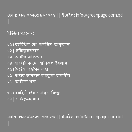
ফোন: +৮৮ ০১৭৬৬ ৮১১০২২ || ইমেইল: info@greenpage.com.bd
||
ইডিটর প্যানেল:
০১। ব্যারিষ্টার মো: সানজিদ আফ্ফান
০২| সফিকুজ্জামান
০৩। আইভি আকতার
০৪। সাংবাদিক মো: হানিকুল ইসলাম
০৫। মিষ্টেস তাহসিন তাহা
০৬। মাষ্টার আদনান মাহফুজ তাজবীর
০৭। আমিলা খান
ওয়েবসাইটে প্রকাশনার দায়িত্বে:
০১| সফিকুজ্জামান
ফোন: +৮৮ ০১৯১৭ ৮৩৩৭৬৩ || ইমেইল: info@greenpage.com.bd
||