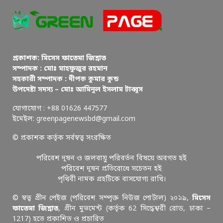
প্রকাশক: মিসেস ফাতেমা জিন্নাত
সম্পাদক : মোঃ মাহফুজুর রহমান
সহকারী সম্পাদক : দীপক কুমার কুন্ড
উপদেষ্টা সদস্য – মোঃ আমিনুল ইসলাম টাব্বুস
যোগাযোগ : +88 01626 447577
ইমেইল: greenpagenewsbd@gmail.com
© প্রকাশক কর্তৃক সর্বস্বত্ব সংরক্ষিত
পরিবেশ দূষন ও জলবায়ু পরিবর্তন বিষয়ে অবগত হই
পরিবেশ দূষন প্রতিরোধে সচেতন হই
পৃথিবী নামক গ্রহটিকে বাসযোগ্য রাখি।
© স্বত্ব গ্রীন পেইজ (পরিবেশ সম্পৃক্ত নিউজ পোর্টাল) ২০১৯,
মিসেস
ফাতেমা জিন্নাত
, গ্রীন মুভমেন্ট (কর্তৃক 62 সিদ্ধেশ্বরী রোড, ঢাকা –
1217) হতে প্রকাশিত ও প্রচারিত