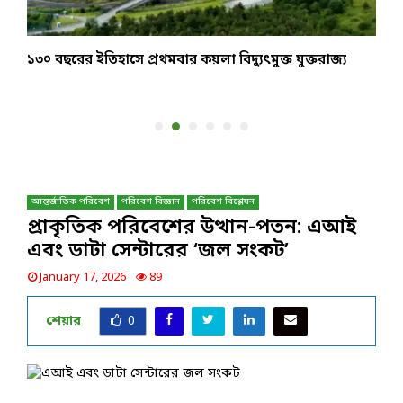
১৩০ বছরের ইতিহাসে প্রথমবার কয়লা বিদ্যুৎমুক্ত যুক্তরাজ্য
র
ব
আন্তর্জাতিক পরিবেশ
পরিবেশ বিজ্ঞান
পরিবেশ বিশ্লেষন
প্রাকৃতিক পরিবেশের উত্থান-পতন: এআই
এবং ডাটা সেন্টারের ‘জল সংকট’
January 17, 2026
89
শেয়ার
0