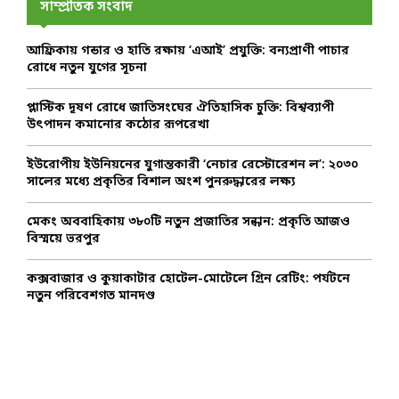
h
সাম্প্রতিক সংবাদ
f
A
o
আফ্রিকায় গন্ডার ও হাতি রক্ষায় ‘এআই’ প্রযুক্তি: বন্যপ্রাণী পাচার
r
R
রোধে নতুন যুগের সূচনা
:
C
প্লাস্টিক দূষণ রোধে জাতিসংঘের ঐতিহাসিক চুক্তি: বিশ্বব্যাপী
উৎপাদন কমানোর কঠোর রূপরেখা
H
ইউরোপীয় ইউনিয়নের যুগান্তকারী ‘নেচার রেস্টোরেশন ল’: ২০৩০
সালের মধ্যে প্রকৃতির বিশাল অংশ পুনরুদ্ধারের লক্ষ্য
মেকং অববাহিকায় ৩৮০টি নতুন প্রজাতির সন্ধান: প্রকৃতি আজও
বিস্ময়ে ভরপুর
কক্সবাজার ও কুয়াকাটার হোটেল-মোটেলে গ্রিন রেটিং: পর্যটনে
নতুন পরিবেশগত মানদণ্ড