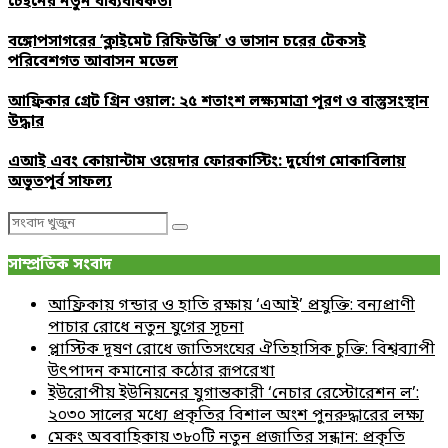
চেইনের নতুন বাধ্যবাধকতা
বঙ্গোপসাগরের ‘ক্লাইমেট রিফিউজি’ ও ভাসান চরের টেকসই
পরিবেশগত আবাসন মডেল
আফ্রিকার গ্রেট গ্রিন ওয়াল: ২৫ শতাংশ লক্ষ্যমাত্রা পূরণ ও বাস্তুসংস্থান
উদ্ধার
এআই এবং কোয়ান্টাম ওয়েদার ফোরকাস্টিং: দুর্যোগ মোকাবিলায়
অভূতপূর্ব সাফল্য
Search
Search
for:
সাম্প্রতিক সংবাদ
আফ্রিকায় গন্ডার ও হাতি রক্ষায় ‘এআই’ প্রযুক্তি: বন্যপ্রাণী
পাচার রোধে নতুন যুগের সূচনা
প্লাস্টিক দূষণ রোধে জাতিসংঘের ঐতিহাসিক চুক্তি: বিশ্বব্যাপী
উৎপাদন কমানোর কঠোর রূপরেখা
ইউরোপীয় ইউনিয়নের যুগান্তকারী ‘নেচার রেস্টোরেশন ল’:
২০৩০ সালের মধ্যে প্রকৃতির বিশাল অংশ পুনরুদ্ধারের লক্ষ্য
মেকং অববাহিকায় ৩৮০টি নতুন প্রজাতির সন্ধান: প্রকৃতি