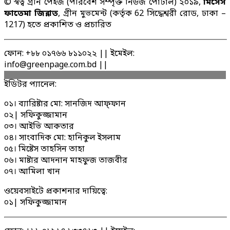
© স্বত্ব গ্রীন পেইজ (পরিবেশ সম্পৃক্ত নিউজ পোর্টাল) ২০১৯,
মিসেস
ফাতেমা জিন্নাত
, গ্রীন মুভমেন্ট (কর্তৃক 62 সিদ্ধেশ্বরী রোড, ঢাকা –
1217) হতে প্রকাশিত ও প্রচারিত
ফোন: +৮৮ ০১৭৬৬ ৮১১০২২ || ইমেইল:
info@greenpage.com.bd ||
ইডিটর প্যানেল:
০১। ব্যারিষ্টার মো: সানজিদ আফ্ফান
০২| সফিকুজ্জামান
০৩। আইভি আকতার
০৪। সাংবাদিক মো: হানিকুল ইসলাম
০৫। মিষ্টেস তাহসিন তাহা
০৬। মাষ্টার আদনান মাহফুজ তাজবীর
০৭। আমিলা খান
ওয়েবসাইটে প্রকাশনার দায়িত্বে:
০১| সফিকুজ্জামান