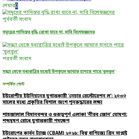
শেয়ার
0
পূর্ববর্তী সংবাদ
সমুদ্রের পানিস্তর বৃদ্ধি রোখা যাবে না, দাবি বিশেষজ্ঞদের
পরবর্তী সংবাদ
সন্ধ্যা থেকে মধ্যরাত্রির মধ্যেই উপকূলে আঘাত হানতে পারে ‘বুলবুল’
সম্পর্কিত পোস্ট
ইউরোপীয় ইউনিয়নের যুগান্তকারী ‘নেচার রেস্টোরেশন ল’: ২০৩০
সালের মধ্যে প্রকৃতির বিশাল অংশ পুনরুদ্ধারের লক্ষ্য
শাহজালাল বিমানবন্দর ও গুরুত্বপূর্ণ এলাকা ‘নীরব জোন’ ঘোষণা:
শব্দদূষণ রোধে যুগান্তকারী পদক্ষেপ
ইউরোপের কার্বন ট্যাক্স (CBAM) ২০২৬: বিশ্ব বাণিজ্যে গ্রিন সাপ্লাই