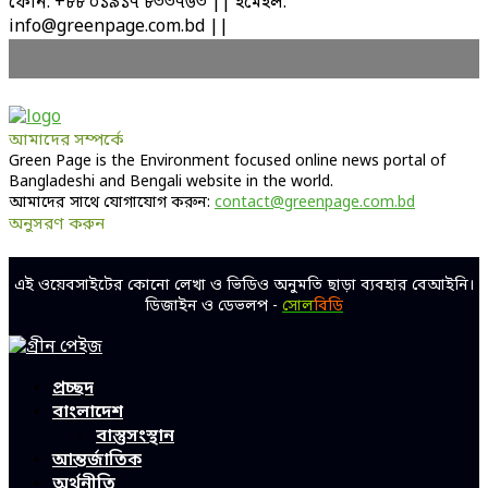
ফোন: +৮৮ ০১৯১৭ ৮৩৩৭৬৩ || ইমেইল:
info@greenpage.com.bd ||
আমাদের সম্পর্কে
Green Page is the Environment focused online news portal of
Bangladeshi and Bengali website in the world.
আমাদের সাথে যোগাযোগ করুন:
contact@greenpage.com.bd
অনুসরণ করুন
Facebook
Twitter
Linkedin
Youtube
এই ওয়েবসাইটের কোনো লেখা ও ভিডিও অনুমতি ছাড়া ব্যবহার বেআইনি।
ডিজাইন ও ডেভলপ -
সোল
বিডি
Facebook
Twitter
Linkedin
Youtube
প্রচ্ছদ
বাংলাদেশ
বাস্তুসংস্থান
আন্তর্জাতিক
অর্থনীতি