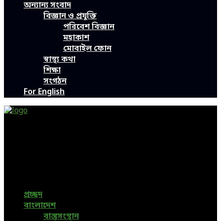
অন্যান্য সংবাদ
বিজ্ঞান ও প্রযুক্তি
পরিবেশ বিজ্ঞান
মহাকাশ
মোবাইল ফোন
স্বাস্থ্য কথা
শিক্ষা
সংগঠন
For English
Green Page | Only One Environment News Portal in
Bangladesh
Bangladeshi News, International News, Environmental
News, Bangla News, Latest News, Special News, Sports
News, All Bangladesh Local News and Every Situation of
the world are available in this Bangla News Website.
প্রচ্ছদ
বাংলাদেশ
বাস্তুসংস্থান