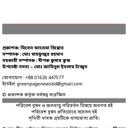
প্রকাশক: মিসেস ফাতেমা জিন্নাত
সম্পাদক : মোঃ মাহফুজুর রহমান
সহকারী সম্পাদক : দীপক কুমার কুন্ড
উপদেষ্টা সদস্য – মোঃ আমিনুল ইসলাম টাব্বুস
যোগাযোগ : +88 01626 447577
ইমেইল: greenpagenewsbd@gmail.com
© প্রকাশক কর্তৃক সর্বস্বত্ব সংরক্ষিত
পরিবেশ দূষন ও জলবায়ু পরিবর্তন বিষয়ে অবগত হই
পরিবেশ দূষন প্রতিরোধে সচেতন হই
পৃথিবী নামক গ্রহটিকে বাসযোগ্য রাখি।