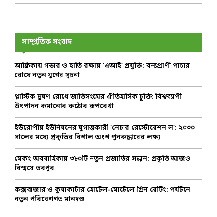
a
S
r
c
E
h
সাম্প্রতিক সংবাদ
f
A
o
আফ্রিকায় গন্ডার ও হাতি রক্ষায় ‘এআই’ প্রযুক্তি: বন্যপ্রাণী পাচার
r
R
রোধে নতুন যুগের সূচনা
:
C
প্লাস্টিক দূষণ রোধে জাতিসংঘের ঐতিহাসিক চুক্তি: বিশ্বব্যাপী
উৎপাদন কমানোর কঠোর রূপরেখা
H
ইউরোপীয় ইউনিয়নের যুগান্তকারী ‘নেচার রেস্টোরেশন ল’: ২০৩০
সালের মধ্যে প্রকৃতির বিশাল অংশ পুনরুদ্ধারের লক্ষ্য
মেকং অববাহিকায় ৩৮০টি নতুন প্রজাতির সন্ধান: প্রকৃতি আজও
বিস্ময়ে ভরপুর
কক্সবাজার ও কুয়াকাটার হোটেল-মোটেলে গ্রিন রেটিং: পর্যটনে
নতুন পরিবেশগত মানদণ্ড