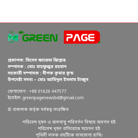
প্রকাশক: মিসেস ফাতেমা জিন্নাত
সম্পাদক : মোঃ মাহফুজুর রহমান
সহকারী সম্পাদক : দীপক কুমার কুন্ড
উপদেষ্টা সদস্য – মোঃ আমিনুল ইসলাম টাব্বুস
যোগাযোগ : +88 01626 447577
ইমেইল: greenpagenewsbd@gmail.com
© প্রকাশক কর্তৃক সর্বস্বত্ব সংরক্ষিত
পরিবেশ দূষন ও জলবায়ু পরিবর্তন বিষয়ে অবগত হই
পরিবেশ দূষন প্রতিরোধে সচেতন হই
পৃথিবী নামক গ্রহটিকে বাসযোগ্য রাখি।