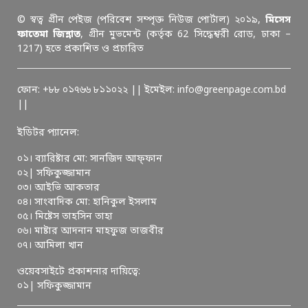
© স্বত্ব গ্রীন পেইজ (পরিবেশ সম্পৃক্ত নিউজ পোর্টাল) ২০১৯,
মিসেস
ফাতেমা জিন্নাত
, গ্রীন মুভমেন্ট (কর্তৃক 62 সিদ্ধেশ্বরী রোড, ঢাকা –
1217) হতে প্রকাশিত ও প্রচারিত
ফোন: +৮৮ ০১৭৬৬ ৮১১০২২ || ইমেইল: info@greenpage.com.bd
||
ইডিটর প্যানেল:
০১। ব্যারিষ্টার মো: সানজিদ আফ্ফান
০২| সফিকুজ্জামান
০৩। আইভি আকতার
০৪। সাংবাদিক মো: হানিকুল ইসলাম
০৫। মিষ্টেস তাহসিন তাহা
০৬। মাষ্টার আদনান মাহফুজ তাজবীর
০৭। আমিলা খান
ওয়েবসাইটে প্রকাশনার দায়িত্বে:
০১| সফিকুজ্জামান