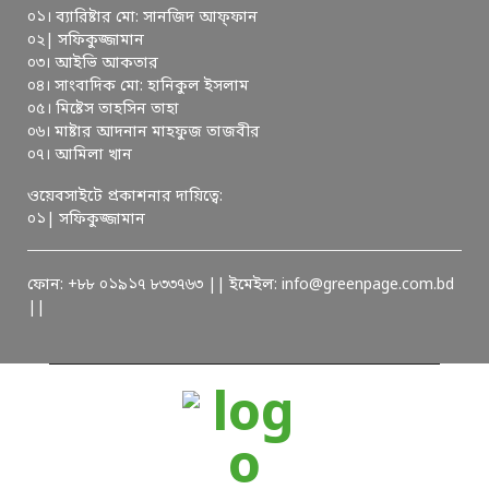
০১। ব্যারিষ্টার মো: সানজিদ আফ্ফান
০২| সফিকুজ্জামান
০৩। আইভি আকতার
০৪। সাংবাদিক মো: হানিকুল ইসলাম
০৫। মিষ্টেস তাহসিন তাহা
০৬। মাষ্টার আদনান মাহফুজ তাজবীর
০৭। আমিলা খান
ওয়েবসাইটে প্রকাশনার দায়িত্বে:
০১| সফিকুজ্জামান
ফোন: +৮৮ ০১৯১৭ ৮৩৩৭৬৩ || ইমেইল: info@greenpage.com.bd
||