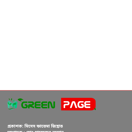
প্রকাশক: মিসেস ফাতেমা জিন্নাত