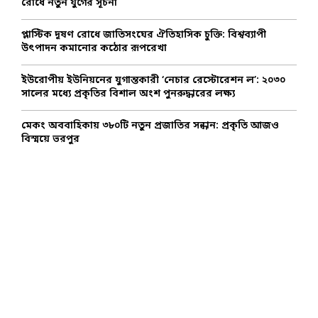
রোধে নতুন যুগের সূচনা
H
প্লাস্টিক দূষণ রোধে জাতিসংঘের ঐতিহাসিক চুক্তি: বিশ্বব্যাপী
উৎপাদন কমানোর কঠোর রূপরেখা
ইউরোপীয় ইউনিয়নের যুগান্তকারী ‘নেচার রেস্টোরেশন ল’: ২০৩০
সালের মধ্যে প্রকৃতির বিশাল অংশ পুনরুদ্ধারের লক্ষ্য
মেকং অববাহিকায় ৩৮০টি নতুন প্রজাতির সন্ধান: প্রকৃতি আজও
বিস্ময়ে ভরপুর