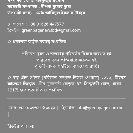
সম্পাদক : মোঃ মাহফুজুর রহমান
সহকারী সম্পাদক : দীপক কুমার কুন্ড
উপদেষ্টা সদস্য – মোঃ আমিনুল ইসলাম টাব্বুস
যোগাযোগ : +88 01626 447577
ইমেইল: greenpagenewsbd@gmail.com
© প্রকাশক কর্তৃক সর্বস্বত্ব সংরক্ষিত
পরিবেশ দূষন ও জলবায়ু পরিবর্তন বিষয়ে অবগত হই
পরিবেশ দূষন প্রতিরোধে সচেতন হই
পৃথিবী নামক গ্রহটিকে বাসযোগ্য রাখি।
© স্বত্ব গ্রীন পেইজ (পরিবেশ সম্পৃক্ত নিউজ পোর্টাল) ২০১৯,
মিসেস
ফাতেমা জিন্নাত
, গ্রীন মুভমেন্ট (কর্তৃক 62 সিদ্ধেশ্বরী রোড, ঢাকা –
1217) হতে প্রকাশিত ও প্রচারিত
ফোন: +৮৮ ০১৭৬৬ ৮১১০২২ || ইমেইল: info@greenpage.com.bd
||
ইডিটর প্যানেল: