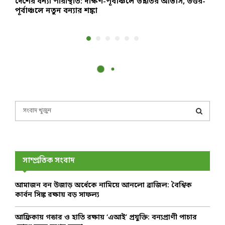
দেশের বন্যা পরিস্থিতি: দক্ষিণ-পূর্বাঞ্চলে উন্নতির আভাস, উত্তর-
চ
পূর্বাঞ্চলে নতুন বন্যার শঙ্কা
ও
S
e
a
S
r
c
E
h
সাম্প্রতিক সংবাদ
f
A
o
আমাজন বন উজাড় অর্ধেকে নামিয়ে আনলো ব্রাজিল: বৈশ্বিক
r
R
কার্বন সিঙ্ক রক্ষায় বড় সাফল্য
:
C
আফ্রিকায় গন্ডার ও হাতি রক্ষায় ‘এআই’ প্রযুক্তি: বন্যপ্রাণী পাচার