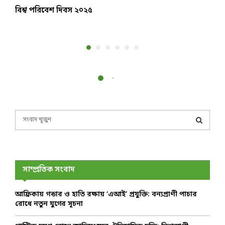
বিশ্ব পরিবেশ দিবস ২০২৫
ই
S
e
a
S
r
c
E
h
সাম্প্রতিক সংবাদ
f
A
o
আফ্রিকায় গন্ডার ও হাতি রক্ষায় ‘এআই’ প্রযুক্তি: বন্যপ্রাণী পাচার
r
R
রোধে নতুন যুগের সূচনা
:
C