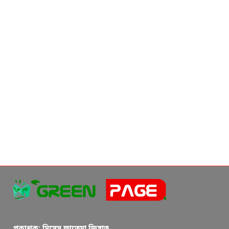
প্রকাশক: মিসেস ফাতেমা জিন্নাত