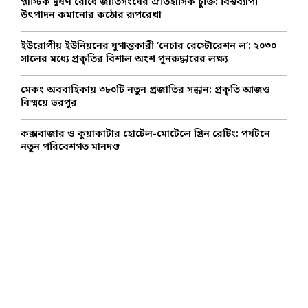
প্লাস্টিক দূষণ রোধে জাতিসংঘের ঐতিহাসিক চুক্তি: বিশ্বব্যাপী
উৎপাদন কমানোর কঠোর রূপরেখা
H
ইউরোপীয় ইউনিয়নের যুগান্তকারী ‘নেচার রেস্টোরেশন ল’: ২০৩০
সালের মধ্যে প্রকৃতির বিশাল অংশ পুনরুদ্ধারের লক্ষ্য
মেকং অববাহিকায় ৩৮০টি নতুন প্রজাতির সন্ধান: প্রকৃতি আজও
বিস্ময়ে ভরপুর
কক্সবাজার ও কুয়াকাটার হোটেল-মোটেলে গ্রিন রেটিং: পর্যটনে
নতুন পরিবেশগত মানদণ্ড