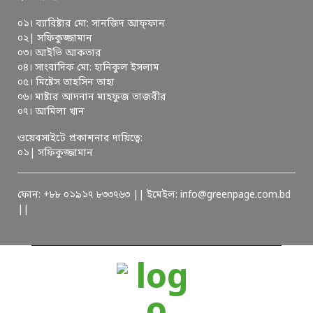
০১। ব্যারিষ্টার মো: সানজিদ আফ্ফান
০২| সফিকুজ্জামান
০৩। আইভি আকতার
০৪। সাংবাদিক মো: হানিকুল ইসলাম
০৫। মিষ্টেস তাহসিন তাহা
০৬। মাষ্টার আদনান মাহফুজ তাজবীর
০৭। আমিলা খান
ওয়েবসাইটে প্রকাশনার দায়িত্বে:
০১| সফিকুজ্জামান
ফোন: +৮৮ ০১৯১৭ ৮৩৩৭৬৩ || ইমেইল: info@greenpage.com.bd
||