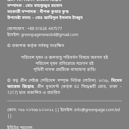
সম্পাদক : মোঃ মাহফুজুর রহমান
সহকারী সম্পাদক : দীপক কুমার কুন্ড
উপদেষ্টা সদস্য – মোঃ আমিনুল ইসলাম টাব্বুস
যোগাযোগ : +88 01626 447577
ইমেইল: greenpagenewsbd@gmail.com
© প্রকাশক কর্তৃক সর্বস্বত্ব সংরক্ষিত
পরিবেশ দূষন ও জলবায়ু পরিবর্তন বিষয়ে অবগত হই
পরিবেশ দূষন প্রতিরোধে সচেতন হই
পৃথিবী নামক গ্রহটিকে বাসযোগ্য রাখি।
© স্বত্ব গ্রীন পেইজ (পরিবেশ সম্পৃক্ত নিউজ পোর্টাল) ২০১৯,
মিসেস
ফাতেমা জিন্নাত
, গ্রীন মুভমেন্ট (কর্তৃক 62 সিদ্ধেশ্বরী রোড, ঢাকা –
1217) হতে প্রকাশিত ও প্রচারিত
ফোন: +৮৮ ০১৭৬৬ ৮১১০২২ || ইমেইল: info@greenpage.com.bd
||
ইডিটর প্যানেল: