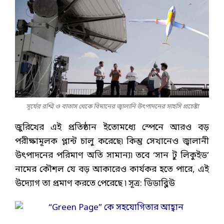
সূর্যের রশ্মি ও বাতাস থেকে বিমানের জ্বালানি উৎপাদনের সাহসি প্রচেষ্টা
জুরিখের এই প্রতিষ্ঠান ইতোমধ্যে স্পেনে আরও বড়
পরীক্ষামূলক প্লান্ট চালু করেছে৷ কিন্তু সেখানেও জ্বালানী
উৎপাদনের পরিমাণ অতি সামান্য৷ তবে ‘সান টু লিকুইড’
নামের কৌশল যে বড় আকারেও কার্যকর হতে পারে, এই
উদ্যোগ তা প্রমাণ করতে পেরেছে ৷ সূত্র: ডিডাব্লিউ