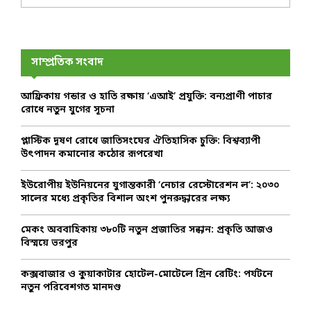
e
a
S
r
c
E
h
সাম্প্রতিক সংবাদ
f
A
o
আফ্রিকায় গন্ডার ও হাতি রক্ষায় ‘এআই’ প্রযুক্তি: বন্যপ্রাণী পাচার
r
R
রোধে নতুন যুগের সূচনা
:
C
প্লাস্টিক দূষণ রোধে জাতিসংঘের ঐতিহাসিক চুক্তি: বিশ্বব্যাপী
উৎপাদন কমানোর কঠোর রূপরেখা
H
ইউরোপীয় ইউনিয়নের যুগান্তকারী ‘নেচার রেস্টোরেশন ল’: ২০৩০
সালের মধ্যে প্রকৃতির বিশাল অংশ পুনরুদ্ধারের লক্ষ্য
মেকং অববাহিকায় ৩৮০টি নতুন প্রজাতির সন্ধান: প্রকৃতি আজও
বিস্ময়ে ভরপুর
কক্সবাজার ও কুয়াকাটার হোটেল-মোটেলে গ্রিন রেটিং: পর্যটনে
নতুন পরিবেশগত মানদণ্ড