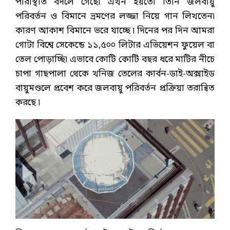
পরিস্থিতি বদলে গেছে৷ এখন হয়তো তিনি জলবায়ু
পরিবর্তন ও বিমানে ভ্রমণের লজ্জা নিয়ে গান লিখতেন৷
কারণ আকাশ বিমানে ভরে যাচ্ছে ৷ দিনের পর দিন আমরা
গোটা বিশ্বে সেকেন্ডে ১১,৫০০ লিটার এভিয়েশন ফুয়েল বা
তেল পোড়াচ্ছি৷ এভাবে কোটি কোটি বছর ধরে মাটির নীচে
চাপা গাছপালা থেকে খনিজ তেলের কার্বন-ডাই-অক্সাইড
বায়ুমণ্ডলে প্রবেশ করে জলবায়ু পরিবর্তন প্রক্রিয়া তরান্বিত
করছে ৷