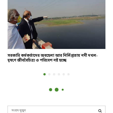
সরকারি কর্মকর্তাদের অবহেলা আর নির্লিপ্ততায় নদী দখল-
দ
দূষণে জীববৈচিত্র্য ও পরিবেশ নষ্ট হচ্ছে
অ
S