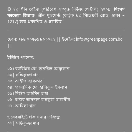
© স্বত্ব গ্রীন পেইজ (পরিবেশ সম্পৃক্ত নিউজ পোর্টাল) ২০১৯,
মিসেস
ফাতেমা জিন্নাত
, গ্রীন মুভমেন্ট (কর্তৃক 62 সিদ্ধেশ্বরী রোড, ঢাকা –
1217) হতে প্রকাশিত ও প্রচারিত
ফোন: +৮৮ ০১৭৬৬ ৮১১০২২ || ইমেইল: info@greenpage.com.bd
||
ইডিটর প্যানেল:
০১। ব্যারিষ্টার মো: সানজিদ আফ্ফান
০২| সফিকুজ্জামান
০৩। আইভি আকতার
০৪। সাংবাদিক মো: হানিকুল ইসলাম
০৫। মিষ্টেস তাহসিন তাহা
০৬। মাষ্টার আদনান মাহফুজ তাজবীর
০৭। আমিলা খান
ওয়েবসাইটে প্রকাশনার দায়িত্বে:
০১| সফিকুজ্জামান