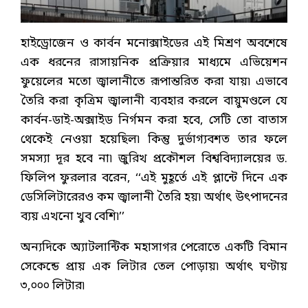
হাইড্রোজেন ও কার্বন মনোক্সাইডের এই মিশ্রণ অবশেষে
এক ধরনের রাসায়নিক প্রক্রিয়ার মাধ্যমে এভিয়েশন
ফুয়েলের মতো জ্বালানীতে রূপান্তরিত করা যায়৷ এভাবে
তৈরি করা কৃত্রিম জ্বালানী ব্যবহার করলে বায়ুমণ্ডলে যে
কার্বন-ডাই-অক্সাইড নির্গমন করা হবে, সেটি তো বাতাস
থেকেই নেওয়া হয়েছিল৷ কিন্তু দুর্ভাগ্যবশত তার ফলে
সমস্যা দূর হবে না৷ জুরিখ প্রকৌশল বিশ্ববিদ্যালয়ের ড.
ফিলিপ ফুরলার বরেন, ‘‘এই মুহূর্তে এই প্লান্টে দিনে এক
ডেসিলিটারেরও কম জ্বালানী তৈরি হয়৷ অর্থাৎ উৎপাদনের
ব্যয় এখনো খুব বেশি৷’’
অন্যদিকে অ্যাটলান্টিক মহাসাগর পেরোতে একটি বিমান
সেকেন্ডে প্রায় এক লিটার তেল পোড়ায়৷ অর্থাৎ ঘণ্টায়
৩,০০০ লিটার৷