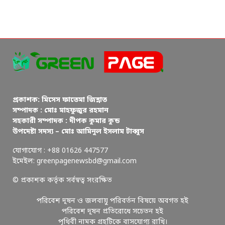
প্রকাশক: মিসেস ফাতেমা জিন্নাত
সম্পাদক : মোঃ মাহফুজুর রহমান
সহকারী সম্পাদক : দীপক কুমার কুন্ড
উপদেষ্টা সদস্য – মোঃ আমিনুল ইসলাম টাব্বুস
যোগাযোগ : +88 01626 447577
ইমেইল: greenpagenewsbd@gmail.com
© প্রকাশক কর্তৃক সর্বস্বত্ব সংরক্ষিত
পরিবেশ দূষন ও জলবায়ু পরিবর্তন বিষয়ে অবগত হই
পরিবেশ দূষন প্রতিরোধে সচেতন হই
পৃথিবী নামক গ্রহটিকে বাসযোগ্য রাখি।