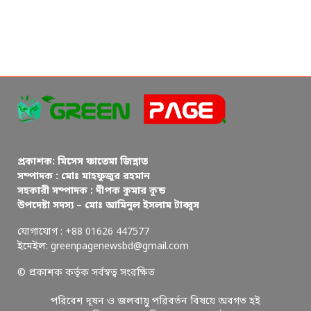
প্রকাশক: মিসেস ফাতেমা জিন্নাত
সম্পাদক : মোঃ মাহফুজুর রহমান
সহকারী সম্পাদক : দীপক কুমার কুন্ড
উপদেষ্টা সদস্য – মোঃ আমিনুল ইসলাম টাব্বুস
যোগাযোগ : +88 01626 447577
ইমেইল: greenpagenewsbd@gmail.com
© প্রকাশক কর্তৃক সর্বস্বত্ব সংরক্ষিত
পরিবেশ দূষন ও জলবায়ু পরিবর্তন বিষয়ে অবগত হই