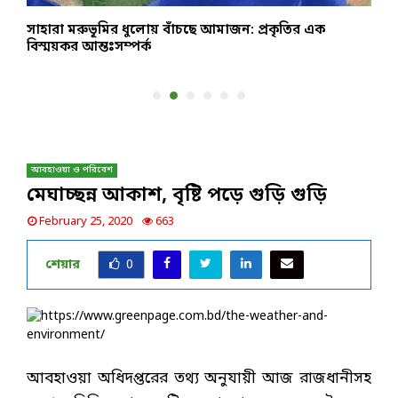
সাহারা মরুভূমির ধুলোয় বাঁচছে আমাজন: প্রকৃতির এক
হ
বিস্ময়কর আন্তঃসম্পর্ক
প
আবহাওয়া ও পরিবেশ
মেঘাচ্ছন্ন আকাশ, বৃষ্টি পড়ে গুড়ি গুড়ি
February 25, 2020
663
শেয়ার
0
আবহাওয়া অধিদপ্তরের তথ্য অনুযায়ী আজ রাজধানীসহ