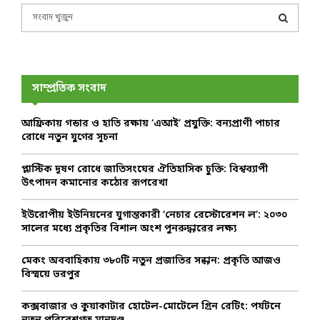
S
e
a
S
r
c
E
h
সাম্প্রতিক সংবাদ
f
A
o
আফ্রিকায় গন্ডার ও হাতি রক্ষায় ‘এআই’ প্রযুক্তি: বন্যপ্রাণী পাচার
r
R
রোধে নতুন যুগের সূচনা
:
C
প্লাস্টিক দূষণ রোধে জাতিসংঘের ঐতিহাসিক চুক্তি: বিশ্বব্যাপী
উৎপাদন কমানোর কঠোর রূপরেখা
H
ইউরোপীয় ইউনিয়নের যুগান্তকারী ‘নেচার রেস্টোরেশন ল’: ২০৩০
সালের মধ্যে প্রকৃতির বিশাল অংশ পুনরুদ্ধারের লক্ষ্য
মেকং অববাহিকায় ৩৮০টি নতুন প্রজাতির সন্ধান: প্রকৃতি আজও
বিস্ময়ে ভরপুর
কক্সবাজার ও কুয়াকাটার হোটেল-মোটেলে গ্রিন রেটিং: পর্যটনে