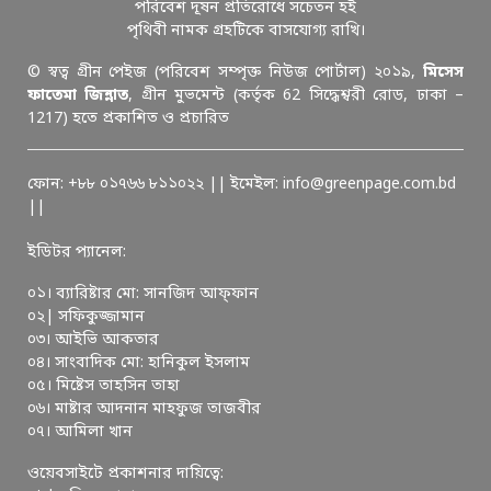
পরিবেশ দূষন প্রতিরোধে সচেতন হই
পৃথিবী নামক গ্রহটিকে বাসযোগ্য রাখি।
© স্বত্ব গ্রীন পেইজ (পরিবেশ সম্পৃক্ত নিউজ পোর্টাল) ২০১৯,
মিসেস
ফাতেমা জিন্নাত
, গ্রীন মুভমেন্ট (কর্তৃক 62 সিদ্ধেশ্বরী রোড, ঢাকা –
1217) হতে প্রকাশিত ও প্রচারিত
ফোন: +৮৮ ০১৭৬৬ ৮১১০২২ || ইমেইল: info@greenpage.com.bd
||
ইডিটর প্যানেল:
০১। ব্যারিষ্টার মো: সানজিদ আফ্ফান
০২| সফিকুজ্জামান
০৩। আইভি আকতার
০৪। সাংবাদিক মো: হানিকুল ইসলাম
০৫। মিষ্টেস তাহসিন তাহা
০৬। মাষ্টার আদনান মাহফুজ তাজবীর
০৭। আমিলা খান
ওয়েবসাইটে প্রকাশনার দায়িত্বে: