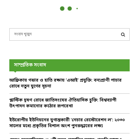
S
e
a
S
r
c
E
h
সাম্প্রতিক সংবাদ
f
A
o
আফ্রিকায় গন্ডার ও হাতি রক্ষায় ‘এআই’ প্রযুক্তি: বন্যপ্রাণী পাচার
r
R
রোধে নতুন যুগের সূচনা
:
C
প্লাস্টিক দূষণ রোধে জাতিসংঘের ঐতিহাসিক চুক্তি: বিশ্বব্যাপী
উৎপাদন কমানোর কঠোর রূপরেখা
H
ইউরোপীয় ইউনিয়নের যুগান্তকারী ‘নেচার রেস্টোরেশন ল’: ২০৩০
সালের মধ্যে প্রকৃতির বিশাল অংশ পুনরুদ্ধারের লক্ষ্য