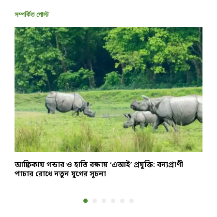
সম্পর্কিত পোস্ট
ক
আফ্রিকায় গন্ডার ও হাতি রক্ষায় ‘এআই’ প্রযুক্তি: বন্যপ্রাণী
ম
পাচার রোধে নতুন যুগের সূচনা
ব