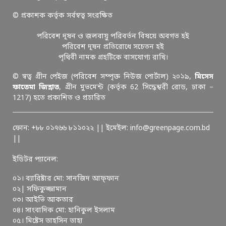
© প্রকাশক কর্তৃক সর্বস্বত্ব সংরক্ষিত
পরিবেশ দূষন ও জলবায়ু পরিবর্তন বিষয়ে অবগত হই
পরিবেশ দূষন প্রতিরোধে সচেতন হই
পৃথিবী নামক গ্রহটিকে বাসযোগ্য রাখি।
© স্বত্ব গ্রীন পেইজ (পরিবেশ সম্পৃক্ত নিউজ পোর্টাল) ২০১৯,
মিসেস
ফাতেমা জিন্নাত
, গ্রীন মুভমেন্ট (কর্তৃক 62 সিদ্ধেশ্বরী রোড, ঢাকা –
1217) হতে প্রকাশিত ও প্রচারিত
ফোন: +৮৮ ০১৭৬৬ ৮১১০২২ || ইমেইল: info@greenpage.com.bd
||
ইডিটর প্যানেল:
০১। ব্যারিষ্টার মো: সানজিদ আফ্ফান
০২| সফিকুজ্জামান
০৩। আইভি আকতার
০৪। সাংবাদিক মো: হানিকুল ইসলাম
০৫। মিষ্টেস তাহসিন তাহা