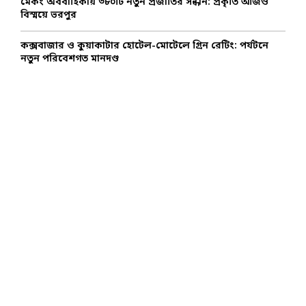
মেকং অববাহিকায় ৩৮০টি নতুন প্রজাতির সন্ধান: প্রকৃতি আজও
বিস্ময়ে ভরপুর
কক্সবাজার ও কুয়াকাটার হোটেল-মোটেলে গ্রিন রেটিং: পর্যটনে
নতুন পরিবেশগত মানদণ্ড