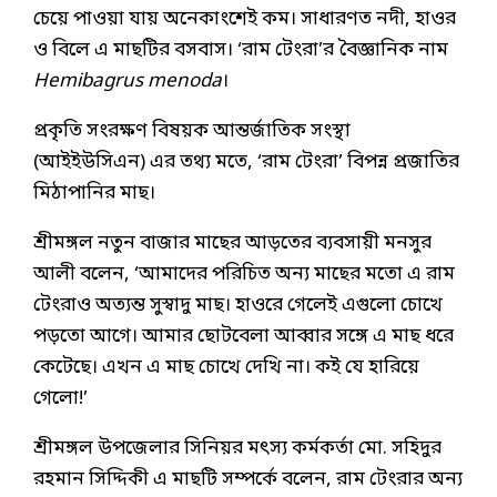
চেয়ে পাওয়া যায় অনেকাংশেই কম। সাধারণত নদী, হাওর
ও বিলে এ মাছটির বসবাস। ‘রাম টেংরা’র বৈজ্ঞানিক নাম
Hemibagrus menoda
।
প্রকৃতি সংরক্ষণ বিষয়ক আন্তর্জাতিক সংস্থা
(আইইউসিএন) এর তথ্য মতে, ‘রাম টেংরা’ বিপন্ন প্রজাতির
মিঠাপানির মাছ।
শ্রীমঙ্গল নতুন বাজার মাছের আড়তের ব্যবসায়ী মনসুর
আলী বলেন, ‘আমাদের পরিচিত অন্য মাছের মতো এ রাম
টেংরাও অত্যন্ত সুস্বাদু মাছ। হাওরে গেলেই এগুলো চোখে
পড়তো আগে। আমার ছোটবেলা আব্বার সঙ্গে এ মাছ ধরে
কেটেছে। এখন এ মাছ চোখে দেখি না। কই যে হারিয়ে
গেলো!’
শ্রীমঙ্গল উপজেলার সিনিয়র মৎস্য কর্মকর্তা মো. সহিদুর
রহমান সিদ্দিকী এ মাছটি সম্পর্কে বলেন, রাম টেংরার অন্য