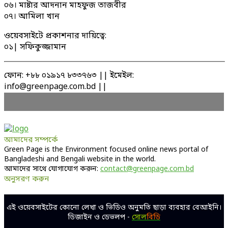
০৬। মাষ্টার আদনান মাহফুজ তাজবীর
০৭। আমিলা খান
ওয়েবসাইটে প্রকাশনার দায়িত্বে:
০১| সফিকুজ্জামান
ফোন: +৮৮ ০১৯১৭ ৮৩৩৭৬৩ || ইমেইল:
info@greenpage.com.bd ||
আমাদের সম্পর্কে
Green Page is the Environment focused online news portal of
Bangladeshi and Bengali website in the world.
আমাদের সাথে যোগাযোগ করুন:
contact@greenpage.com.bd
অনুসরণ করুন
Facebook
Twitter
Linkedin
Youtube
এই ওয়েবসাইটের কোনো লেখা ও ভিডিও অনুমতি ছাড়া ব্যবহার বেআইনি।
ডিজাইন ও ডেভলপ -
সোল
বিডি