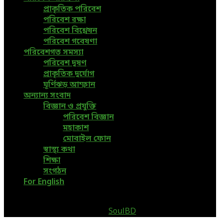
প্রাকৃতিক পরিবেশ
পরিবেশ রক্ষা
পরিবেশ বিশ্লেষন
পরিবেশ গবেষণা
পরিবেশগত সমস্যা
পরিবেশ দূষণ
প্রাকৃতিক দুর্যোগ
ঘূর্ণিঝড় আম্ফান
অন্যান্য সংবাদ
বিজ্ঞান ও প্রযুক্তি
পরিবেশ বিজ্ঞান
মহাকাশ
মোবাইল ফোন
স্বাস্থ্য কথা
শিক্ষা
সংগঠন
For English
@2019 - www.greenpage.com.bd. All Right Reserved.
Designed and Developed by
SoulBD