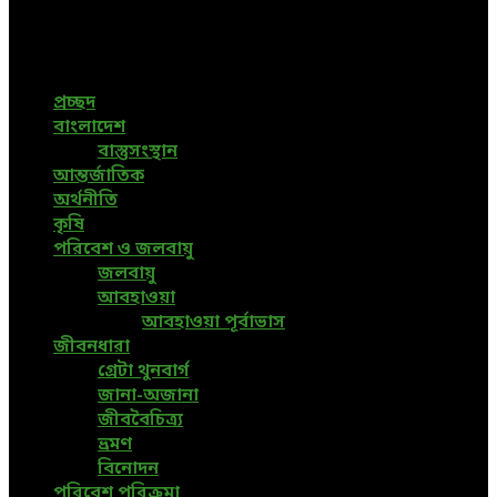
News, Bangla News, Latest News, Special News, Sports
News, All Bangladesh Local News and Every Situation of
the world are available in this Bangla News Website.
প্রচ্ছদ
বাংলাদেশ
বাস্তুসংস্থান
আন্তর্জাতিক
অর্থনীতি
কৃষি
পরিবেশ ও জলবায়ু
জলবায়ু
আবহাওয়া
আবহাওয়া পূর্বাভাস
জীবনধারা
গ্রেটা থুনবার্গ
জানা-অজানা
জীববৈচিত্র্য
ভ্রমণ
বিনোদন
পরিবেশ পরিক্রমা