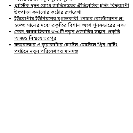
প্লাস্টিক দূষণ রোধে জাতিসংঘের ঐতিহাসিক চুক্তি: বিশ্বব্যাপী
উৎপাদন কমানোর কঠোর রূপরেখা
ইউরোপীয় ইউনিয়নের যুগান্তকারী ‘নেচার রেস্টোরেশন ল’:
২০৩০ সালের মধ্যে প্রকৃতির বিশাল অংশ পুনরুদ্ধারের লক্ষ্য
মেকং অববাহিকায় ৩৮০টি নতুন প্রজাতির সন্ধান: প্রকৃতি
আজও বিস্ময়ে ভরপুর
কক্সবাজার ও কুয়াকাটার হোটেল-মোটেলে গ্রিন রেটিং:
পর্যটনে নতুন পরিবেশগত মানদণ্ড