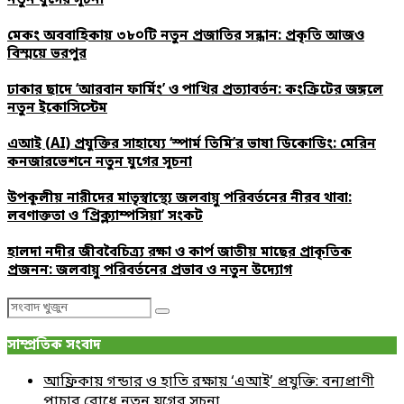
নতুন যুগের সূচনা
মেকং অববাহিকায় ৩৮০টি নতুন প্রজাতির সন্ধান: প্রকৃতি আজও
বিস্ময়ে ভরপুর
ঢাকার ছাদে ‘আরবান ফার্মিং’ ও পাখির প্রত্যাবর্তন: কংক্রিটের জঙ্গলে
নতুন ইকোসিস্টেম
এআই (AI) প্রযুক্তির সাহায্যে ‘স্পার্ম তিমি’র ভাষা ডিকোডিং: মেরিন
কনজারভেশনে নতুন যুগের সূচনা
উপকূলীয় নারীদের মাতৃস্বাস্থ্যে জলবায়ু পরিবর্তনের নীরব থাবা:
লবণাক্ততা ও ‘প্রিক্ল্যাম্পসিয়া’ সংকট
হালদা নদীর জীববৈচিত্র্য রক্ষা ও কার্প জাতীয় মাছের প্রাকৃতিক
প্রজনন: জলবায়ু পরিবর্তনের প্রভাব ও নতুন উদ্যোগ
Search
Search
for:
সাম্প্রতিক সংবাদ
আফ্রিকায় গন্ডার ও হাতি রক্ষায় ‘এআই’ প্রযুক্তি: বন্যপ্রাণী
পাচার রোধে নতুন যুগের সূচনা