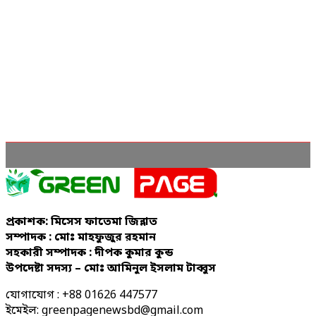
প্রকাশক: মিসেস ফাতেমা জিন্নাত
সম্পাদক : মোঃ মাহফুজুর রহমান
সহকারী সম্পাদক : দীপক কুমার কুন্ড
উপদেষ্টা সদস্য – মোঃ আমিনুল ইসলাম টাব্বুস
যোগাযোগ : +88 01626 447577
ইমেইল: greenpagenewsbd@gmail.com