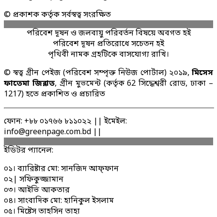
© প্রকাশক কর্তৃক সর্বস্বত্ব সংরক্ষিত
পরিবেশ দূষন ও জলবায়ু পরিবর্তন বিষয়ে অবগত হই
পরিবেশ দূষন প্রতিরোধে সচেতন হই
পৃথিবী নামক গ্রহটিকে বাসযোগ্য রাখি।
© স্বত্ব গ্রীন পেইজ (পরিবেশ সম্পৃক্ত নিউজ পোর্টাল) ২০১৯,
মিসেস
ফাতেমা জিন্নাত
, গ্রীন মুভমেন্ট (কর্তৃক 62 সিদ্ধেশ্বরী রোড, ঢাকা –
1217) হতে প্রকাশিত ও প্রচারিত
ফোন: +৮৮ ০১৭৬৬ ৮১১০২২ || ইমেইল:
info@greenpage.com.bd ||
ইডিটর প্যানেল:
০১। ব্যারিষ্টার মো: সানজিদ আফ্ফান
০২| সফিকুজ্জামান
০৩। আইভি আকতার
০৪। সাংবাদিক মো: হানিকুল ইসলাম
০৫। মিষ্টেস তাহসিন তাহা