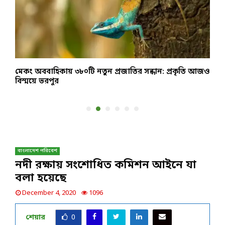
মেকং অববাহিকায় ৩৮০টি নতুন প্রজাতির সন্ধান: প্রকৃতি আজও
ঢ
বিস্ময়ে ভরপুর
জ
বাংলাদেশ পরিবেশ
নদী রক্ষায় সংশোধিত কমিশন আইনে যা
বলা হয়েছে
December 4, 2020
1096
শেয়ার
0