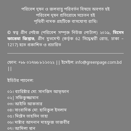
পরিবেশ দূষন ও জলবায়ু পরিবর্তন বিষয়ে অবগত হই
পরিবেশ দূষন প্রতিরোধে সচেতন হই
পৃথিবী নামক গ্রহটিকে বাসযোগ্য রাখি।
© স্বত্ব গ্রীন পেইজ (পরিবেশ সম্পৃক্ত নিউজ পোর্টাল) ২০১৯,
মিসেস
ফাতেমা জিন্নাত
, গ্রীন মুভমেন্ট (কর্তৃক 62 সিদ্ধেশ্বরী রোড, ঢাকা –
1217) হতে প্রকাশিত ও প্রচারিত
ফোন: +৮৮ ০১৭৬৬ ৮১১০২২ || ইমেইল: info@greenpage.com.bd
||
ইডিটর প্যানেল:
০১। ব্যারিষ্টার মো: সানজিদ আফ্ফান
০২| সফিকুজ্জামান
০৩। আইভি আকতার
০৪। সাংবাদিক মো: হানিকুল ইসলাম
০৫। মিষ্টেস তাহসিন তাহা
০৬। মাষ্টার আদনান মাহফুজ তাজবীর
০৭। আমিলা খান