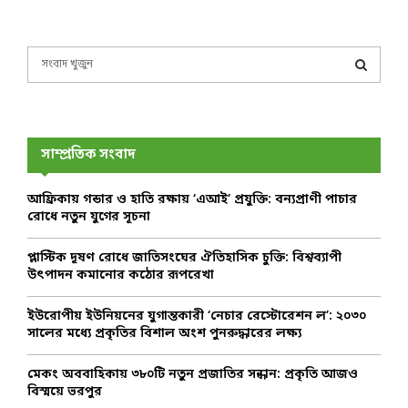
S
e
a
S
r
c
E
h
সাম্প্রতিক সংবাদ
f
A
o
আফ্রিকায় গন্ডার ও হাতি রক্ষায় ‘এআই’ প্রযুক্তি: বন্যপ্রাণী পাচার
r
R
রোধে নতুন যুগের সূচনা
:
C
প্লাস্টিক দূষণ রোধে জাতিসংঘের ঐতিহাসিক চুক্তি: বিশ্বব্যাপী
উৎপাদন কমানোর কঠোর রূপরেখা
H
ইউরোপীয় ইউনিয়নের যুগান্তকারী ‘নেচার রেস্টোরেশন ল’: ২০৩০
সালের মধ্যে প্রকৃতির বিশাল অংশ পুনরুদ্ধারের লক্ষ্য
মেকং অববাহিকায় ৩৮০টি নতুন প্রজাতির সন্ধান: প্রকৃতি আজও
বিস্ময়ে ভরপুর