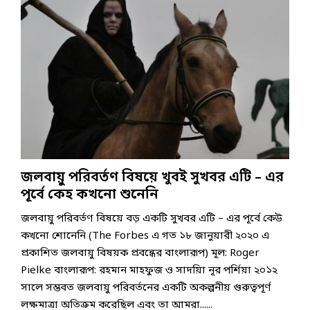
কি
র্ত
শ্ব
রি
শ
না
নে
ব্যা
দ্র
গু
রে
র
পি
ত
লি
আ
ফ
মা
ম
কে
মে
লে
রা
দে
বি
রি
আ
ত্ব
শ
শ্ব
কা
র
ক
গু
ব্যাং
ন
ও
দু
লি
ক
পুঁ
বে
র্ভি
র
প
জি
শি
ক্ষ
জ
রি
বা
দূ
হ
ন্য
বা
দ
র্ঘ
তে
অ
রে
জলবায়ু পরিবর্তণ বিষয়ে খুবই সুখবর এটি – এর
ট
পা
ত্য
র
না
পূর্বে কেহ কখনো শুনেনি
রে
ন্ত
স
ও
বি
হা
জলবায়ু পরিবর্তণ বিষয়ে বড় একটি সুখবর এটি – এর পূর্বে কেউ
মৃ
প
য়
কখনো শোনেনি (The Forbes এ গত ১৮ জানুয়ারী ২০২০ এ
ত্যু
দ
তা
হ
ডে
প্র
প্রকাশিত জলবায়ু বিষয়ক প্রবন্ধের বাংলারূপ) মূল: Roger
তে
কে
ক্রি
Pielke বাংলারূপ: রহমান মাহফুজ ও সাদয়িা নূর পর্শিয়া ২০১২
পা
আ
য়া
সালে সম্ভবত জলবায়ু পরিবর্তনের একটি অকল্পনীয় গুরুত্বপূর্ণ
রে
ন
লক্ষমাত্রা অতিক্রম করেছিল এবং তা আমরা......
বে