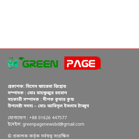
প্রকাশক: মিসেস ফাতেমা জিন্নাত
সম্পাদক : মোঃ মাহফুজুর রহমান
সহকারী সম্পাদক : দীপক কুমার কুন্ড
উপদেষ্টা সদস্য – মোঃ আমিনুল ইসলাম টাব্বুস
যোগাযোগ : +88 01626 447577
ইমেইল: greenpagenewsbd@gmail.com
© প্রকাশক কর্তৃক সর্বস্বত্ব সংরক্ষিত