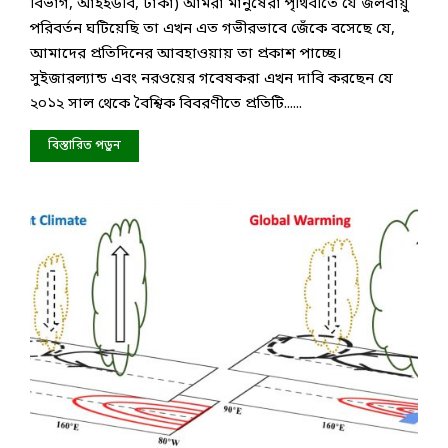
বিভাগ, আইইউবি, ঢাকা) আমরা মানুষেরা পৃথিবীতে যে জলবায়ু
পরিবর্তন ঘটিয়েছি তা এখন এত গভীরভাবে জেঁকে বসেছে যে,
আমাদের প্রতিদিনের আবহাওয়ায় তা প্রকাশ পাচ্ছে।
সুইজারল্যান্ড এবং নরওয়ের গবেষকরা এখন দাবি করছেন যে
২০১২ সাল থেকে বৈশ্বিক বিবরণীতে প্রতিটি......
বিস্তারিত পড়ুন