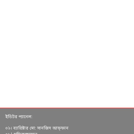
ইডিটর প্যানেল:
০১। ব্যারিষ্টার মো: সানজিদ আফ্ফান