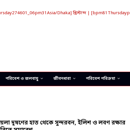
ay274601_06pm31Asia/Dhaka] খ্রিস্টাব্দ | [bpm81Thursdaypm
পরিবেশ ও জলবায়ু
জীবনধারা
পরিবেশ পরিক্রমা
য়লা দূষণের হাত থেকে সুন্দরবন, ইলিশ ও লবণ রক্ষার