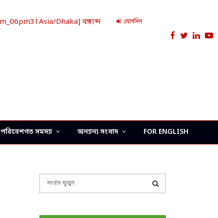
_06pm31Asia/Dhaka] বঙ্গাব্দ
যোগদিন
Facebook
Twitter
Link
Y
পরিবেশগত সমস্যা
অন্যান্য সংবাদ
FOR ENGLISH
S
e
a
S
r