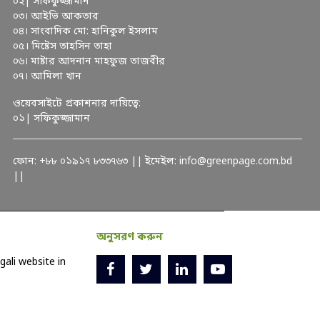
০২| সফিকুজ্জামান
০৩। আইভি আকতার
০৪। সাংবাদিক মো: হানিকুল ইসলাম
০৫। মিষ্টেস তাহসিন তাহা
০৬। মাষ্টার আদনান মাহফুজ তাজবীর
০৭। আমিলা খান
ওয়েবসাইটে প্রকাশনার দায়িত্বে:
০১| সফিকুজ্জামান
ফোন: +৮৮ ০১৯১৭ ৮৩৩৭৬৩ || ইমেইল: info@greenpage.com.bd
||
অনুসরণ করুন
ali website in