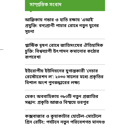
c
E
সাম্প্রতিক সংবাদ
h
f
A
আফ্রিকায় গন্ডার ও হাতি রক্ষায় ‘এআই’
o
প্রযুক্তি: বন্যপ্রাণী পাচার রোধে নতুন যুগের
r
R
সূচনা
:
C
প্লাস্টিক দূষণ রোধে জাতিসংঘের ঐতিহাসিক
..
চুক্তি: বিশ্বব্যাপী উৎপাদন কমানোর কঠোর
H
রূপরেখা
ইউরোপীয় ইউনিয়নের যুগান্তকারী ‘নেচার
রেস্টোরেশন ল’: ২০৩০ সালের মধ্যে প্রকৃতির
বিশাল অংশ পুনরুদ্ধারের লক্ষ্য
মেকং অববাহিকায় ৩৮০টি নতুন প্রজাতির
সন্ধান: প্রকৃতি আজও বিস্ময়ে ভরপুর
কক্সবাজার ও কুয়াকাটার হোটেল-মোটেলে
গ্রিন রেটিং: পর্যটনে নতুন পরিবেশগত মানদণ্ড