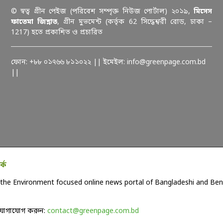
© স্বত্ব গ্রীন পেইজ (পরিবেশ সম্পৃক্ত নিউজ পোর্টাল) ২০১৯,
মিসেস
ফাতেমা জিন্নাত
, গ্রীন মুভমেন্ট (কর্তৃক 62 সিদ্ধেশ্বরী রোড, ঢাকা –
1217) হতে প্রকাশিত ও প্রচারিত
ফোন: +৮৮ ০১৭৬৬ ৮১১০২২ || ইমেইল: info@greenpage.com.bd
||
কে
the Environment focused online news portal of Bangladeshi and Beng
যোগাযোগ করুন:
contact@greenpage.com.bd