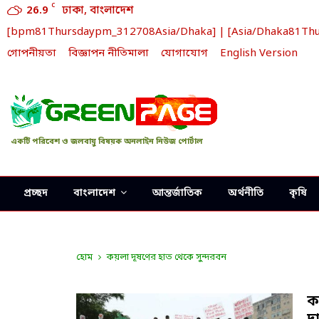
C
26.9
ঢাকা, বাংলাদেশ
[bpm81Thursdaypm_312708Asia/Dhaka] | [Asia/Dhaka81Thursd
গোপনীয়তা
বিজ্ঞাপন নীতিমালা
যোগাযোগ
English Version
একটি পরিবেশ ও জলবায়ু বিষয়ক অনলাইন নিউজ পোর্টাল
প্রচ্ছদ
বাংলাদেশ
আন্তর্জাতিক
অর্থনীতি
কৃষি
হোম
কয়লা দূষণের হাত থেকে সুন্দরবন
ক