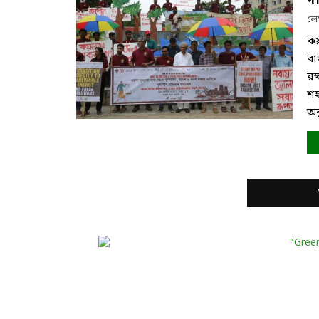
দ
ল
কয়
বা
রক
শহ
অন