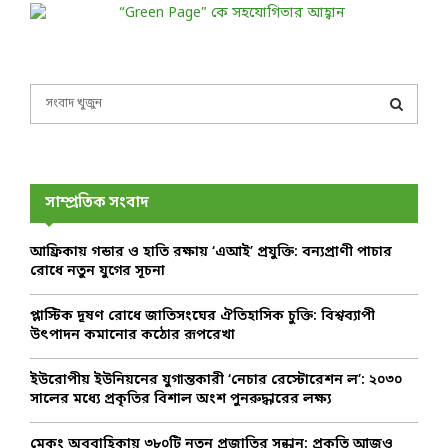
S
e
a
S
r
c
E
h
সাম্প্রতিক সংবাদ
f
A
o
আফ্রিকায় গন্ডার ও হাতি রক্ষায় ‘এআই’ প্রযুক্তি: বন্যপ্রাণী পাচার
r
R
রোধে নতুন যুগের সূচনা
:
C
প্লাস্টিক দূষণ রোধে জাতিসংঘের ঐতিহাসিক চুক্তি: বিশ্বব্যাপী
উৎপাদন কমানোর কঠোর রূপরেখা
H
ইউরোপীয় ইউনিয়নের যুগান্তকারী ‘নেচার রেস্টোরেশন ল’: ২০৩০
সালের মধ্যে প্রকৃতির বিশাল অংশ পুনরুদ্ধারের লক্ষ্য
মেকং অববাহিকায় ৩৮০টি নতুন প্রজাতির সন্ধান: প্রকৃতি আজও