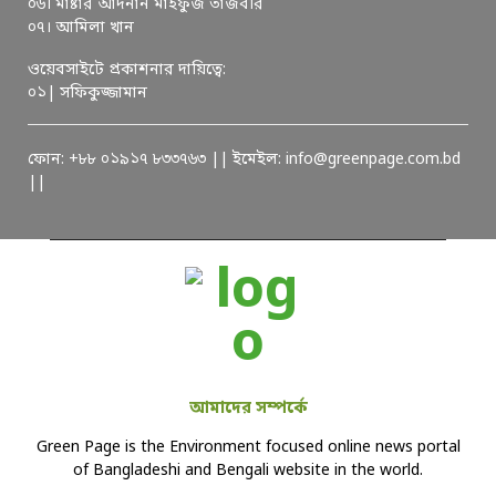
০৬। মাষ্টার আদনান মাহফুজ তাজবীর
০৭। আমিলা খান
ওয়েবসাইটে প্রকাশনার দায়িত্বে:
০১| সফিকুজ্জামান
ফোন: +৮৮ ০১৯১৭ ৮৩৩৭৬৩ || ইমেইল: info@greenpage.com.bd
||
আমাদের সম্পর্কে
Green Page is the Environment focused online news portal
of Bangladeshi and Bengali website in the world.