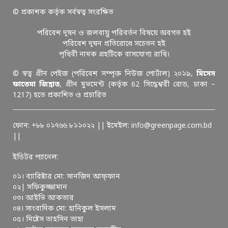
© প্রকাশক কর্তৃক সর্বস্বত্ব সংরক্ষিত
পরিবেশ দূষন ও জলবায়ু পরিবর্তন বিষয়ে অবগত হই
পরিবেশ দূষন প্রতিরোধে সচেতন হই
পৃথিবী নামক গ্রহটিকে বাসযোগ্য রাখি।
© স্বত্ব গ্রীন পেইজ (পরিবেশ সম্পৃক্ত নিউজ পোর্টাল) ২০১৯,
মিসেস
ফাতেমা জিন্নাত
, গ্রীন মুভমেন্ট (কর্তৃক 62 সিদ্ধেশ্বরী রোড, ঢাকা –
1217) হতে প্রকাশিত ও প্রচারিত
ফোন: +৮৮ ০১৭৬৬ ৮১১০২২ || ইমেইল: info@greenpage.com.bd
||
ইডিটর প্যানেল:
০১। ব্যারিষ্টার মো: সানজিদ আফ্ফান
০২| সফিকুজ্জামান
০৩। আইভি আকতার
০৪। সাংবাদিক মো: হানিকুল ইসলাম
০৫। মিষ্টেস তাহসিন তাহা