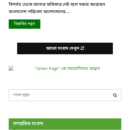
বিপর্যয় ডেকে আনার অধিকার নেই বলে মন্তব্য করেছেন
বাংলাদেশ পরিবেশ আন্দোলনের......
বিস্তারিত পড়ুন
আরো সংবাদ দেখুন
S
e
a
S
r
c
E
h
সাম্প্রতিক সংবাদ
f
A