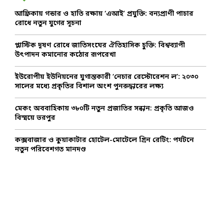
o
আফ্রিকায় গন্ডার ও হাতি রক্ষায় ‘এআই’ প্রযুক্তি: বন্যপ্রাণী পাচার
r
R
রোধে নতুন যুগের সূচনা
:
C
প্লাস্টিক দূষণ রোধে জাতিসংঘের ঐতিহাসিক চুক্তি: বিশ্বব্যাপী
উৎপাদন কমানোর কঠোর রূপরেখা
H
ইউরোপীয় ইউনিয়নের যুগান্তকারী ‘নেচার রেস্টোরেশন ল’: ২০৩০
সালের মধ্যে প্রকৃতির বিশাল অংশ পুনরুদ্ধারের লক্ষ্য
মেকং অববাহিকায় ৩৮০টি নতুন প্রজাতির সন্ধান: প্রকৃতি আজও
বিস্ময়ে ভরপুর
কক্সবাজার ও কুয়াকাটার হোটেল-মোটেলে গ্রিন রেটিং: পর্যটনে
নতুন পরিবেশগত মানদণ্ড