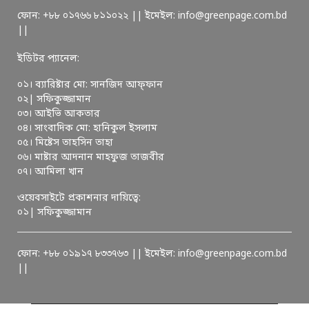
ফোন: +৮৮ ০১৭৬৬ ৮১১০২২ || ইমেইল: info@greenpage.com.bd
||
ইডিটর প্যানেল:
০১। ব্যারিষ্টার মো: সানজিদ আফ্ফান
০২| সফিকুজ্জামান
০৩। আইভি আকতার
০৪। সাংবাদিক মো: হানিকুল ইসলাম
০৫। মিষ্টেস তাহসিন তাহা
০৬। মাষ্টার আদনান মাহফুজ তাজবীর
০৭। আমিলা খান
ওয়েবসাইটে প্রকাশনার দায়িত্বে:
০১| সফিকুজ্জামান
ফোন: +৮৮ ০১৯১৭ ৮৩৩৭৬৩ || ইমেইল: info@greenpage.com.bd
||