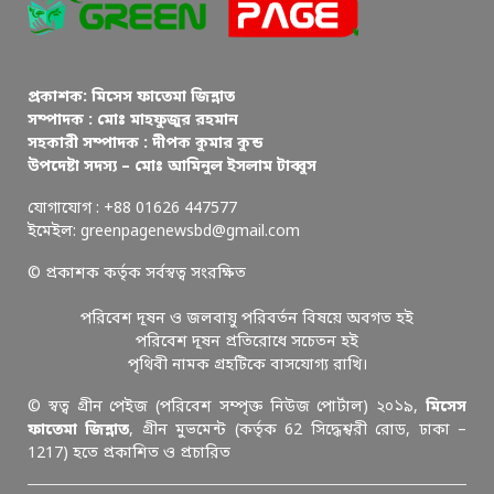
প্রকাশক: মিসেস ফাতেমা জিন্নাত
সম্পাদক : মোঃ মাহফুজুর রহমান
সহকারী সম্পাদক : দীপক কুমার কুন্ড
উপদেষ্টা সদস্য – মোঃ আমিনুল ইসলাম টাব্বুস
যোগাযোগ : +88 01626 447577
ইমেইল: greenpagenewsbd@gmail.com
© প্রকাশক কর্তৃক সর্বস্বত্ব সংরক্ষিত
পরিবেশ দূষন ও জলবায়ু পরিবর্তন বিষয়ে অবগত হই
পরিবেশ দূষন প্রতিরোধে সচেতন হই
পৃথিবী নামক গ্রহটিকে বাসযোগ্য রাখি।
© স্বত্ব গ্রীন পেইজ (পরিবেশ সম্পৃক্ত নিউজ পোর্টাল) ২০১৯,
মিসেস
ফাতেমা জিন্নাত
, গ্রীন মুভমেন্ট (কর্তৃক 62 সিদ্ধেশ্বরী রোড, ঢাকা –
1217) হতে প্রকাশিত ও প্রচারিত