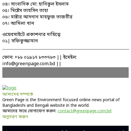
০৪। সাংবাদিক মো: হানিকুল ইসলাম
০৫। মিষ্টেস তাহসিন তাহা
০৬। মাষ্টার আদনান মাহফুজ তাজবীর
০৭। আমিলা খান
ওয়েবসাইটে প্রকাশনার দায়িত্বে:
০১| সফিকুজ্জামান
ফোন: +৮৮ ০১৯১৭ ৮৩৩৭৬৩ || ইমেইল:
info@greenpage.com.bd ||
আমাদের সম্পর্কে
Green Page is the Environment focused online news portal of
Bangladeshi and Bengali website in the world.
আমাদের সাথে যোগাযোগ করুন:
contact@greenpage.com.bd
অনুসরণ করুন
Facebook
Twitter
Linkedin
Youtube