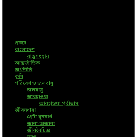
Bangladesh
Bangladeshi News, International News, Environmental
News, Bangla News, Latest News, Special News, Sports
News, All Bangladesh Local News and Every Situation of
the world are available in this Bangla News Website.
প্রচ্ছদ
বাংলাদেশ
বাস্তুসংস্থান
আন্তর্জাতিক
অর্থনীতি
কৃষি
পরিবেশ ও জলবায়ু
জলবায়ু
আবহাওয়া
আবহাওয়া পূর্বাভাস
জীবনধারা
গ্রেটা থুনবার্গ
জানা-অজানা
জীববৈচিত্র্য