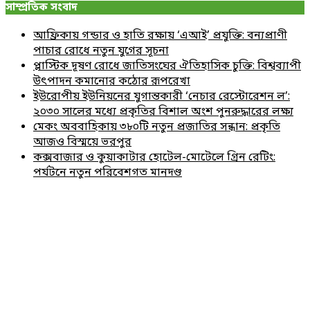
সাম্প্রতিক সংবাদ
আফ্রিকায় গন্ডার ও হাতি রক্ষায় ‘এআই’ প্রযুক্তি: বন্যপ্রাণী
পাচার রোধে নতুন যুগের সূচনা
প্লাস্টিক দূষণ রোধে জাতিসংঘের ঐতিহাসিক চুক্তি: বিশ্বব্যাপী
উৎপাদন কমানোর কঠোর রূপরেখা
ইউরোপীয় ইউনিয়নের যুগান্তকারী ‘নেচার রেস্টোরেশন ল’:
২০৩০ সালের মধ্যে প্রকৃতির বিশাল অংশ পুনরুদ্ধারের লক্ষ্য
মেকং অববাহিকায় ৩৮০টি নতুন প্রজাতির সন্ধান: প্রকৃতি
আজও বিস্ময়ে ভরপুর
কক্সবাজার ও কুয়াকাটার হোটেল-মোটেলে গ্রিন রেটিং:
পর্যটনে নতুন পরিবেশগত মানদণ্ড