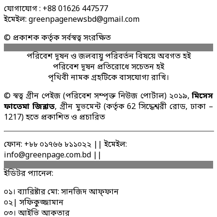
যোগাযোগ : +88 01626 447577
ইমেইল: greenpagenewsbd@gmail.com
© প্রকাশক কর্তৃক সর্বস্বত্ব সংরক্ষিত
পরিবেশ দূষন ও জলবায়ু পরিবর্তন বিষয়ে অবগত হই
পরিবেশ দূষন প্রতিরোধে সচেতন হই
পৃথিবী নামক গ্রহটিকে বাসযোগ্য রাখি।
© স্বত্ব গ্রীন পেইজ (পরিবেশ সম্পৃক্ত নিউজ পোর্টাল) ২০১৯,
মিসেস
ফাতেমা জিন্নাত
, গ্রীন মুভমেন্ট (কর্তৃক 62 সিদ্ধেশ্বরী রোড, ঢাকা –
1217) হতে প্রকাশিত ও প্রচারিত
ফোন: +৮৮ ০১৭৬৬ ৮১১০২২ || ইমেইল:
info@greenpage.com.bd ||
ইডিটর প্যানেল:
০১। ব্যারিষ্টার মো: সানজিদ আফ্ফান
০২| সফিকুজ্জামান
০৩। আইভি আকতার