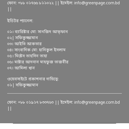
ফোন: +৮৮ ০১৭৬৬ ৮১১০২২ || ইমেইল: info@greenpage.com.bd
||
ইডিটর প্যানেল:
০১। ব্যারিষ্টার মো: সানজিদ আফ্ফান
০২| সফিকুজ্জামান
০৩। আইভি আকতার
০৪। সাংবাদিক মো: হানিকুল ইসলাম
০৫। মিষ্টেস তাহসিন তাহা
০৬। মাষ্টার আদনান মাহফুজ তাজবীর
০৭। আমিলা খান
ওয়েবসাইটে প্রকাশনার দায়িত্বে:
০১| সফিকুজ্জামান
ফোন: +৮৮ ০১৯১৭ ৮৩৩৭৬৩ || ইমেইল: info@greenpage.com.bd
||