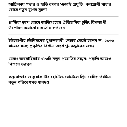
o
আফ্রিকায় গন্ডার ও হাতি রক্ষায় ‘এআই’ প্রযুক্তি: বন্যপ্রাণী পাচার
r
R
রোধে নতুন যুগের সূচনা
:
C
প্লাস্টিক দূষণ রোধে জাতিসংঘের ঐতিহাসিক চুক্তি: বিশ্বব্যাপী
উৎপাদন কমানোর কঠোর রূপরেখা
H
ইউরোপীয় ইউনিয়নের যুগান্তকারী ‘নেচার রেস্টোরেশন ল’: ২০৩০
সালের মধ্যে প্রকৃতির বিশাল অংশ পুনরুদ্ধারের লক্ষ্য
মেকং অববাহিকায় ৩৮০টি নতুন প্রজাতির সন্ধান: প্রকৃতি আজও
বিস্ময়ে ভরপুর
কক্সবাজার ও কুয়াকাটার হোটেল-মোটেলে গ্রিন রেটিং: পর্যটনে
নতুন পরিবেশগত মানদণ্ড