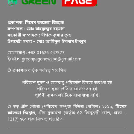
প্রকাশক: মিসেস ফাতেমা জিন্নাত
সম্পাদক : মোঃ মাহফুজুর রহমান
সহকারী সম্পাদক : দীপক কুমার কুন্ড
উপদেষ্টা সদস্য – মোঃ আমিনুল ইসলাম টাব্বুস
যোগাযোগ : +88 01626 447577
ইমেইল: greenpagenewsbd@gmail.com
© প্রকাশক কর্তৃক সর্বস্বত্ব সংরক্ষিত
পরিবেশ দূষন ও জলবায়ু পরিবর্তন বিষয়ে অবগত হই
পরিবেশ দূষন প্রতিরোধে সচেতন হই
পৃথিবী নামক গ্রহটিকে বাসযোগ্য রাখি।
© স্বত্ব গ্রীন পেইজ (পরিবেশ সম্পৃক্ত নিউজ পোর্টাল) ২০১৯,
মিসেস
ফাতেমা জিন্নাত
, গ্রীন মুভমেন্ট (কর্তৃক 62 সিদ্ধেশ্বরী রোড, ঢাকা –
1217) হতে প্রকাশিত ও প্রচারিত