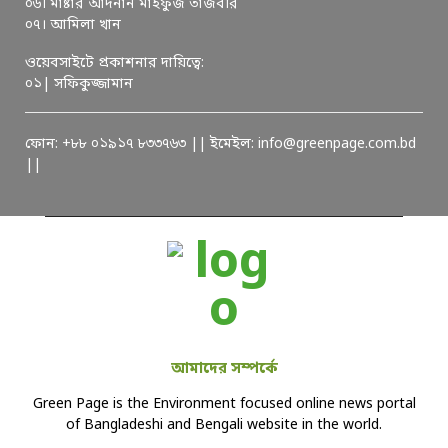
০৬। মাষ্টার আদনান মাহফুজ তাজবীর
০৭। আমিলা খান
ওয়েবসাইটে প্রকাশনার দায়িত্বে:
০১| সফিকুজ্জামান
ফোন: +৮৮ ০১৯১৭ ৮৩৩৭৬৩ || ইমেইল: info@greenpage.com.bd
||
আমাদের সম্পর্কে
Green Page is the Environment focused online news portal
of Bangladeshi and Bengali website in the world.