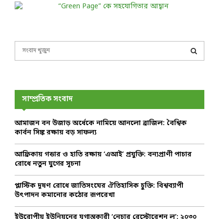
S
e
a
S
r
c
E
h
সাম্প্রতিক সংবাদ
f
A
o
আমাজন বন উজাড় অর্ধেকে নামিয়ে আনলো ব্রাজিল: বৈশ্বিক
r
R
কার্বন সিঙ্ক রক্ষায় বড় সাফল্য
:
C
আফ্রিকায় গন্ডার ও হাতি রক্ষায় ‘এআই’ প্রযুক্তি: বন্যপ্রাণী পাচার
রোধে নতুন যুগের সূচনা
H
প্লাস্টিক দূষণ রোধে জাতিসংঘের ঐতিহাসিক চুক্তি: বিশ্বব্যাপী
উৎপাদন কমানোর কঠোর রূপরেখা
ইউরোপীয় ইউনিয়নের যুগান্তকারী ‘নেচার রেস্টোরেশন ল’: ২০৩০