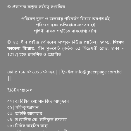
© প্রকাশক কর্তৃক সর্বস্বত্ব সংরক্ষিত
পরিবেশ দূষন ও জলবায়ু পরিবর্তন বিষয়ে অবগত হই
পরিবেশ দূষন প্রতিরোধে সচেতন হই
পৃথিবী নামক গ্রহটিকে বাসযোগ্য রাখি।
© স্বত্ব গ্রীন পেইজ (পরিবেশ সম্পৃক্ত নিউজ পোর্টাল) ২০১৯,
মিসেস
ফাতেমা জিন্নাত
, গ্রীন মুভমেন্ট (কর্তৃক 62 সিদ্ধেশ্বরী রোড, ঢাকা –
1217) হতে প্রকাশিত ও প্রচারিত
ফোন: +৮৮ ০১৭৬৬ ৮১১০২২ || ইমেইল: info@greenpage.com.bd
||
ইডিটর প্যানেল:
০১। ব্যারিষ্টার মো: সানজিদ আফ্ফান
০২| সফিকুজ্জামান
০৩। আইভি আকতার
০৪। সাংবাদিক মো: হানিকুল ইসলাম
০৫। মিষ্টেস তাহসিন তাহা