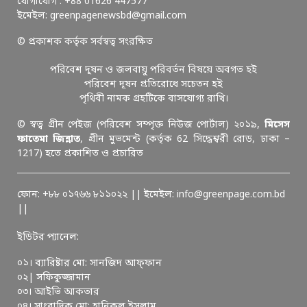
যোগাযোগ : +88 01626 447577
ইমেইল: greenpagenewsbd@gmail.com
© প্রকাশক কর্তৃক সর্বস্বত্ব সংরক্ষিত
পরিবেশ দূষন ও জলবায়ু পরিবর্তন বিষয়ে অবগত হই
পরিবেশ দূষন প্রতিরোধে সচেতন হই
পৃথিবী নামক গ্রহটিকে বাসযোগ্য রাখি।
© স্বত্ব গ্রীন পেইজ (পরিবেশ সম্পৃক্ত নিউজ পোর্টাল) ২০১৯,
মিসেস
ফাতেমা জিন্নাত
, গ্রীন মুভমেন্ট (কর্তৃক 62 সিদ্ধেশ্বরী রোড, ঢাকা –
1217) হতে প্রকাশিত ও প্রচারিত
ফোন: +৮৮ ০১৭৬৬ ৮১১০২২ || ইমেইল: info@greenpage.com.bd
||
ইডিটর প্যানেল:
০১। ব্যারিষ্টার মো: সানজিদ আফ্ফান
০২| সফিকুজ্জামান
০৩। আইভি আকতার
০৪। সাংবাদিক মো: হানিকুল ইসলাম