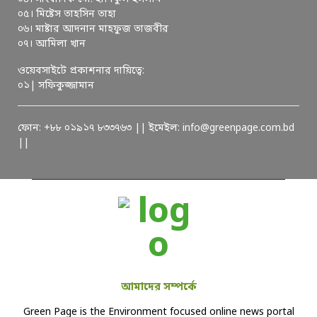
০৫। মিষ্টেস তাহসিন তাহা
০৬। মাষ্টার আদনান মাহফুজ তাজবীর
০৭। আমিলা খান
ওয়েবসাইটে প্রকাশনার দায়িত্বে:
০১| সফিকুজ্জামান
ফোন: +৮৮ ০১৯১৭ ৮৩৩৭৬৩ || ইমেইল: info@greenpage.com.bd
||
আমাদের সম্পর্কে
Green Page is the Environment focused online news portal