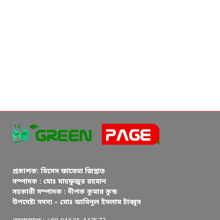
প্রকাশক: মিসেস ফাতেমা জিন্নাত
সম্পাদক : মোঃ মাহফুজুর রহমান
সহকারী সম্পাদক : দীপক কুমার কুন্ড
উপদেষ্টা সদস্য – মোঃ আমিনুল ইসলাম টাব্বুস