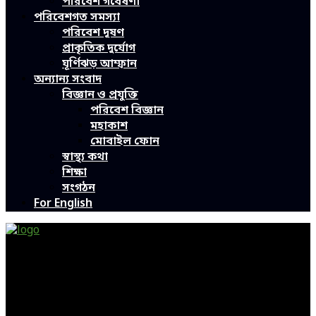
পরিবেশ গবেষণা
পরিবেশগত সমস্যা
পরিবেশ দূষণ
প্রাকৃতিক দুর্যোগ
ঘূর্ণিঝড় আম্ফান
অন্যান্য সংবাদ
বিজ্ঞান ও প্রযুক্তি
পরিবেশ বিজ্ঞান
মহাকাশ
মোবাইল ফোন
স্বাস্থ্য কথা
শিক্ষা
সংগঠন
For English
Green Page | Only One Environment News Portal in
Bangladesh
Bangladeshi News, International News, Environmental
News, Bangla News, Latest News, Special News, Sports
News, All Bangladesh Local News and Every Situation of