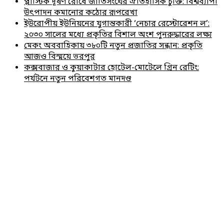
প্লাস্টিক দূষণ রোধে জাতিসংঘের ঐতিহাসিক চুক্তি: বিশ্বব্যাপী
উৎপাদন কমানোর কঠোর রূপরেখা
ইউরোপীয় ইউনিয়নের যুগান্তকারী ‘নেচার রেস্টোরেশন ল’:
২০৩০ সালের মধ্যে প্রকৃতির বিশাল অংশ পুনরুদ্ধারের লক্ষ্য
মেকং অববাহিকায় ৩৮০টি নতুন প্রজাতির সন্ধান: প্রকৃতি
আজও বিস্ময়ে ভরপুর
কক্সবাজার ও কুয়াকাটার হোটেল-মোটেলে গ্রিন রেটিং:
পর্যটনে নতুন পরিবেশগত মানদণ্ড