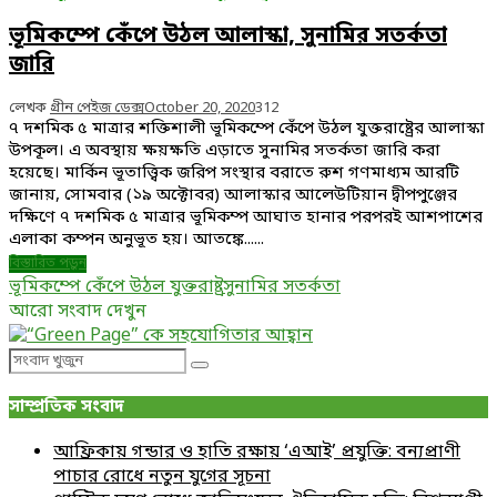
ভূমিকম্পে কেঁপে উঠল আলাস্কা, সুনামির সতর্কতা
জারি
লেখক
গ্রীন পেইজ ডেক্স
October 20, 2020
312
৭ দশমিক ৫ মাত্রার শক্তিশালী ভূমিকম্পে কেঁপে উঠল যুক্তরাষ্ট্রের আলাস্কা
উপকূল। এ অবস্থায় ক্ষয়ক্ষতি এড়াতে সুনামির সতর্কতা জারি করা
হয়েছে। মার্কিন ভূতাত্ত্বিক জরিপ সংস্থার বরাতে রুশ গণমাধ্যম আরটি
জানায়, সোমবার (১৯ অক্টোবর) আলাস্কার আলেউটিয়ান দ্বীপপুঞ্জের
দক্ষিণে ৭ দশমিক ৫ মাত্রার ভূমিকম্প আঘাত হানার পরপরই আশপাশের
এলাকা কম্পন অনুভূত হয়। আতঙ্কে......
বিস্তারিত পড়ুন
ভূমিকম্পে কেঁপে উঠল যুক্তরাষ্ট্র
সুনামির সতর্কতা
আরো সংবাদ দেখুন
Search
Search
for:
সাম্প্রতিক সংবাদ
আফ্রিকায় গন্ডার ও হাতি রক্ষায় ‘এআই’ প্রযুক্তি: বন্যপ্রাণী
পাচার রোধে নতুন যুগের সূচনা