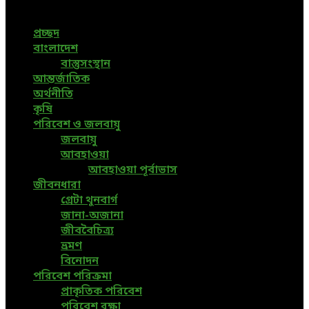
the world are available in this Bangla News Website.
প্রচ্ছদ
বাংলাদেশ
বাস্তুসংস্থান
আন্তর্জাতিক
অর্থনীতি
কৃষি
পরিবেশ ও জলবায়ু
জলবায়ু
আবহাওয়া
আবহাওয়া পূর্বাভাস
জীবনধারা
গ্রেটা থুনবার্গ
জানা-অজানা
জীববৈচিত্র্য
ভ্রমণ
বিনোদন
পরিবেশ পরিক্রমা
প্রাকৃতিক পরিবেশ
পরিবেশ রক্ষা