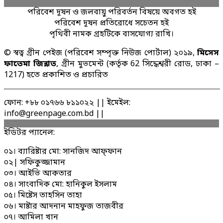
পরিবেশ দূষন ও জলবায়ু পরিবর্তন বিষয়ে অবগত হই
পরিবেশ দূষন প্রতিরোধে সচেতন হই
পৃথিবী নামক গ্রহটিকে বাসযোগ্য রাখি।
© স্বত্ব গ্রীন পেইজ (পরিবেশ সম্পৃক্ত নিউজ পোর্টাল) ২০১৯,
মিসেস
ফাতেমা জিন্নাত
, গ্রীন মুভমেন্ট (কর্তৃক 62 সিদ্ধেশ্বরী রোড, ঢাকা –
1217) হতে প্রকাশিত ও প্রচারিত
ফোন: +৮৮ ০১৭৬৬ ৮১১০২২ || ইমেইল:
info@greenpage.com.bd ||
ইডিটর প্যানেল:
০১। ব্যারিষ্টার মো: সানজিদ আফ্ফান
০২| সফিকুজ্জামান
০৩। আইভি আকতার
০৪। সাংবাদিক মো: হানিকুল ইসলাম
০৫। মিষ্টেস তাহসিন তাহা
০৬। মাষ্টার আদনান মাহফুজ তাজবীর
০৭। আমিলা খান