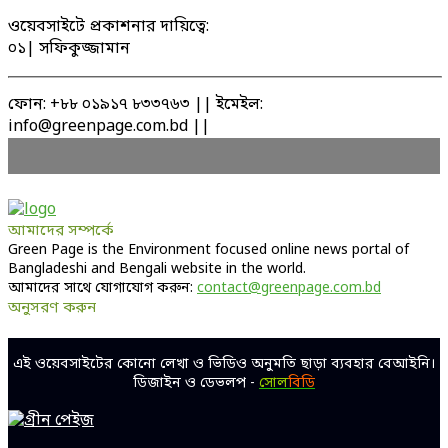
ওয়েবসাইটে প্রকাশনার দায়িত্বে:
০১| সফিকুজ্জামান
ফোন: +৮৮ ০১৯১৭ ৮৩৩৭৬৩ || ইমেইল:
info@greenpage.com.bd ||
আমাদের সম্পর্কে
Green Page is the Environment focused online news portal of
Bangladeshi and Bengali website in the world.
আমাদের সাথে যোগাযোগ করুন:
contact@greenpage.com.bd
অনুসরণ করুন
Facebook
Twitter
Linkedin
Youtube
এই ওয়েবসাইটের কোনো লেখা ও ভিডিও অনুমতি ছাড়া ব্যবহার বেআইনি।
ডিজাইন ও ডেভলপ -
সোল
বিডি
Facebook
Twitter
Linkedin
Youtube