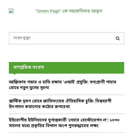
S
e
a
S
r
c
E
h
সাম্প্রতিক সংবাদ
f
A
o
আফ্রিকায় গন্ডার ও হাতি রক্ষায় ‘এআই’ প্রযুক্তি: বন্যপ্রাণী পাচার
r
R
রোধে নতুন যুগের সূচনা
:
C
প্লাস্টিক দূষণ রোধে জাতিসংঘের ঐতিহাসিক চুক্তি: বিশ্বব্যাপী
উৎপাদন কমানোর কঠোর রূপরেখা
H
ইউরোপীয় ইউনিয়নের যুগান্তকারী ‘নেচার রেস্টোরেশন ল’: ২০৩০
সালের মধ্যে প্রকৃতির বিশাল অংশ পুনরুদ্ধারের লক্ষ্য