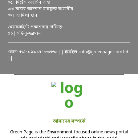
০৫। মিষ্টেস তাহসিন তাহা
০৬। মাষ্টার আদনান মাহফুজ তাজবীর
০৭। আমিলা খান
ওয়েবসাইটে প্রকাশনার দায়িত্বে:
০১| সফিকুজ্জামান
ফোন: +৮৮ ০১৯১৭ ৮৩৩৭৬৩ || ইমেইল: info@greenpage.com.bd
||
আমাদের সম্পর্কে
Green Page is the Environment focused online news portal