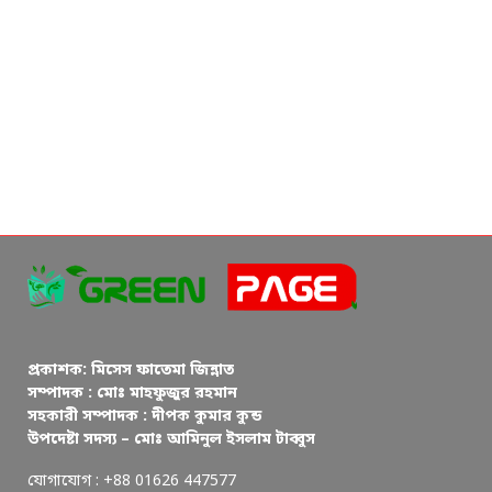
প্রকাশক: মিসেস ফাতেমা জিন্নাত
সম্পাদক : মোঃ মাহফুজুর রহমান
সহকারী সম্পাদক : দীপক কুমার কুন্ড
উপদেষ্টা সদস্য – মোঃ আমিনুল ইসলাম টাব্বুস
যোগাযোগ : +88 01626 447577