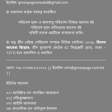
ইমেইল: greenpagenewsbd@gmail.com
© প্রকাশক কর্তৃক সর্বস্বত্ব সংরক্ষিত
পরিবেশ দূষন ও জলবায়ু পরিবর্তন বিষয়ে অবগত হই
পরিবেশ দূষন প্রতিরোধে সচেতন হই
পৃথিবী নামক গ্রহটিকে বাসযোগ্য রাখি।
© স্বত্ব গ্রীন পেইজ (পরিবেশ সম্পৃক্ত নিউজ পোর্টাল) ২০১৯,
মিসেস
ফাতেমা জিন্নাত
, গ্রীন মুভমেন্ট (কর্তৃক 62 সিদ্ধেশ্বরী রোড, ঢাকা –
1217) হতে প্রকাশিত ও প্রচারিত
ফোন: +৮৮ ০১৭৬৬ ৮১১০২২ || ইমেইল: info@greenpage.com.bd
||
ইডিটর প্যানেল:
০১। ব্যারিষ্টার মো: সানজিদ আফ্ফান
০২| সফিকুজ্জামান
০৩। আইভি আকতার
০৪। সাংবাদিক মো: হানিকুল ইসলাম