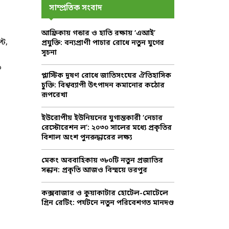
c
E
সাম্প্রতিক সংবাদ
h
f
A
আফ্রিকায় গন্ডার ও হাতি রক্ষায় ‘এআই’
o
্ট,
প্রযুক্তি: বন্যপ্রাণী পাচার রোধে নতুন যুগের
r
R
সূচনা
:
C
০
প্লাস্টিক দূষণ রোধে জাতিসংঘের ঐতিহাসিক
চুক্তি: বিশ্বব্যাপী উৎপাদন কমানোর কঠোর
H
রূপরেখা
ইউরোপীয় ইউনিয়নের যুগান্তকারী ‘নেচার
রেস্টোরেশন ল’: ২০৩০ সালের মধ্যে প্রকৃতির
বিশাল অংশ পুনরুদ্ধারের লক্ষ্য
মেকং অববাহিকায় ৩৮০টি নতুন প্রজাতির
সন্ধান: প্রকৃতি আজও বিস্ময়ে ভরপুর
কক্সবাজার ও কুয়াকাটার হোটেল-মোটেলে
গ্রিন রেটিং: পর্যটনে নতুন পরিবেশগত মানদণ্ড