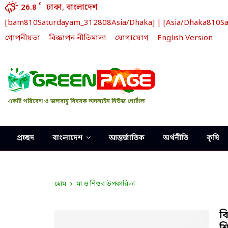
C
26.8
ঢাকা, বাংলাদেশ
[bam810Saturdayam_312808Asia/Dhaka] | [Asia/Dhaka810Satur
গোপনীয়তা
বিজ্ঞাপন নীতিমালা
যোগাযোগ
English Version
একটি পরিবেশ ও জলবায়ু বিষয়ক অনলাইন নিউজ পোর্টাল
প্রচ্ছদ
বাংলাদেশ
আন্তর্জাতিক
অর্থনীতি
কৃষি
হোম
মা ও শিশুর উপকারিতা
বি