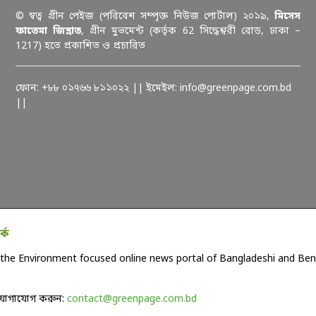
© স্বত্ব গ্রীন পেইজ (পরিবেশ সম্পৃক্ত নিউজ পোর্টাল) ২০১৯,
মিসেস
ফাতেমা জিন্নাত
, গ্রীন মুভমেন্ট (কর্তৃক 62 সিদ্ধেশ্বরী রোড, ঢাকা –
1217) হতে প্রকাশিত ও প্রচারিত
ফোন: +৮৮ ০১৭৬৬ ৮১১০২২ || ইমেইল: info@greenpage.com.bd
||
কে
the Environment focused online news portal of Bangladeshi and Beng
যোগাযোগ করুন:
contact@greenpage.com.bd