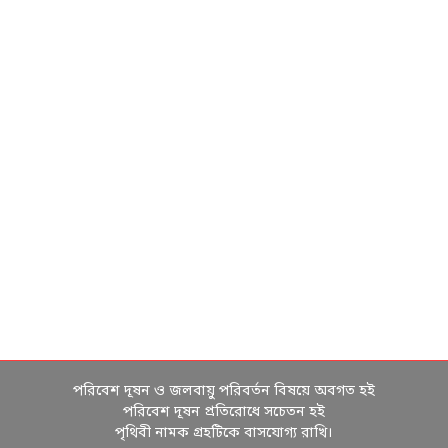
পরিবেশ দূষন ও জলবায়ু পরিবর্তন বিষয়ে অবগত হই
পরিবেশ দূষন প্রতিরোধে সচেতন হই
পৃথিবী নামক গ্রহটিকে বাসযোগ্য রাখি।