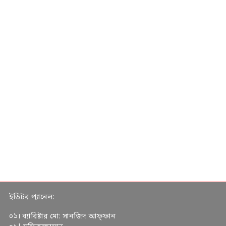
ইডিটর প্যানেল:
০১। ব্যারিষ্টার মো: সানজিদ আফ্ফান