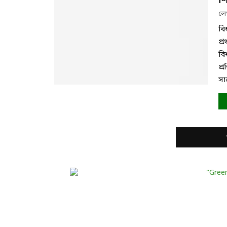
শ
ল
বি
প্
বি
প্
সা