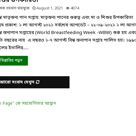
িশুর উপকারিতা
েখক
রহমান মাহফুজ
August 1, 2021
4074
শ্ব মাতৃস্তন্য পান সপ্তাহ: মাতৃস্তন্য পানের গুরুত্ব এবং মা ও শিশুর উপকারিতা
রথম প্রকাশ: ১ লা আগস্ট ২০২১ সর্বশেষ আপডেট – ২২-০৯-২০২১ ১ লা আগস
শ্ব স্তন্যপান সপ্তাহের (World Breastfeeding Week -WBW) শুরু হয় এবং
রতি বছরের ন্যয় এ বছরও ১-৭ আগস্ট বিশ্ব স্তন্যপান সপ্তাহ পালিত হয়। ১৯৯
লের ইতালির......
বিস্তারিত পড়ুন
আরো সংবাদ দেখুন