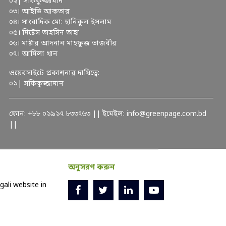
০২| সফিকুজ্জামান
০৩। আইভি আকতার
০৪। সাংবাদিক মো: হানিকুল ইসলাম
০৫। মিষ্টেস তাহসিন তাহা
০৬। মাষ্টার আদনান মাহফুজ তাজবীর
০৭। আমিলা খান
ওয়েবসাইটে প্রকাশনার দায়িত্বে:
০১| সফিকুজ্জামান
ফোন: +৮৮ ০১৯১৭ ৮৩৩৭৬৩ || ইমেইল: info@greenpage.com.bd
||
অনুসরণ করুন
ali website in