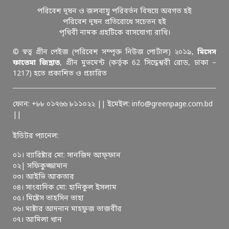
পরিবেশ দূষন ও জলবায়ু পরিবর্তন বিষয়ে অবগত হই
পরিবেশ দূষন প্রতিরোধে সচেতন হই
পৃথিবী নামক গ্রহটিকে বাসযোগ্য রাখি।
© স্বত্ব গ্রীন পেইজ (পরিবেশ সম্পৃক্ত নিউজ পোর্টাল) ২০১৯,
মিসেস
ফাতেমা জিন্নাত
, গ্রীন মুভমেন্ট (কর্তৃক 62 সিদ্ধেশ্বরী রোড, ঢাকা –
1217) হতে প্রকাশিত ও প্রচারিত
ফোন: +৮৮ ০১৭৬৬ ৮১১০২২ || ইমেইল: info@greenpage.com.bd
||
ইডিটর প্যানেল:
০১। ব্যারিষ্টার মো: সানজিদ আফ্ফান
০২| সফিকুজ্জামান
০৩। আইভি আকতার
০৪। সাংবাদিক মো: হানিকুল ইসলাম
০৫। মিষ্টেস তাহসিন তাহা
০৬। মাষ্টার আদনান মাহফুজ তাজবীর
০৭। আমিলা খান