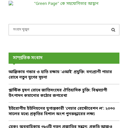
S
e
a
S
r
c
E
h
সাম্প্রতিক সংবাদ
f
A
o
আফ্রিকায় গন্ডার ও হাতি রক্ষায় ‘এআই’ প্রযুক্তি: বন্যপ্রাণী পাচার
r
R
রোধে নতুন যুগের সূচনা
:
C
প্লাস্টিক দূষণ রোধে জাতিসংঘের ঐতিহাসিক চুক্তি: বিশ্বব্যাপী
উৎপাদন কমানোর কঠোর রূপরেখা
H
ইউরোপীয় ইউনিয়নের যুগান্তকারী ‘নেচার রেস্টোরেশন ল’: ২০৩০
সালের মধ্যে প্রকৃতির বিশাল অংশ পুনরুদ্ধারের লক্ষ্য
মেকং অববাহিকায় ৩৮০টি নতুন প্রজাতির সন্ধান: প্রকৃতি আজও