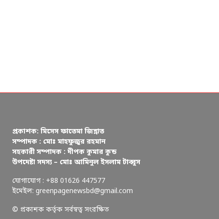
প্রকাশক: মিসেস ফাতেমা জিন্নাত
সম্পাদক : মোঃ মাহফুজুর রহমান
সহকারী সম্পাদক : দীপক কুমার কুন্ড
উপদেষ্টা সদস্য – মোঃ আমিনুল ইসলাম টাব্বুস
যোগাযোগ : +88 01626 447577
ইমেইল: greenpagenewsbd@gmail.com
© প্রকাশক কর্তৃক সর্বস্বত্ব সংরক্ষিত