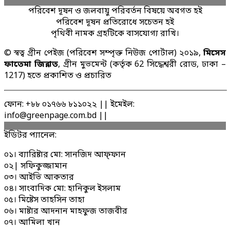
পরিবেশ দূষন ও জলবায়ু পরিবর্তন বিষয়ে অবগত হই
পরিবেশ দূষন প্রতিরোধে সচেতন হই
পৃথিবী নামক গ্রহটিকে বাসযোগ্য রাখি।
© স্বত্ব গ্রীন পেইজ (পরিবেশ সম্পৃক্ত নিউজ পোর্টাল) ২০১৯,
মিসেস
ফাতেমা জিন্নাত
, গ্রীন মুভমেন্ট (কর্তৃক 62 সিদ্ধেশ্বরী রোড, ঢাকা –
1217) হতে প্রকাশিত ও প্রচারিত
ফোন: +৮৮ ০১৭৬৬ ৮১১০২২ || ইমেইল:
info@greenpage.com.bd ||
ইডিটর প্যানেল:
০১। ব্যারিষ্টার মো: সানজিদ আফ্ফান
০২| সফিকুজ্জামান
০৩। আইভি আকতার
০৪। সাংবাদিক মো: হানিকুল ইসলাম
০৫। মিষ্টেস তাহসিন তাহা
০৬। মাষ্টার আদনান মাহফুজ তাজবীর
০৭। আমিলা খান