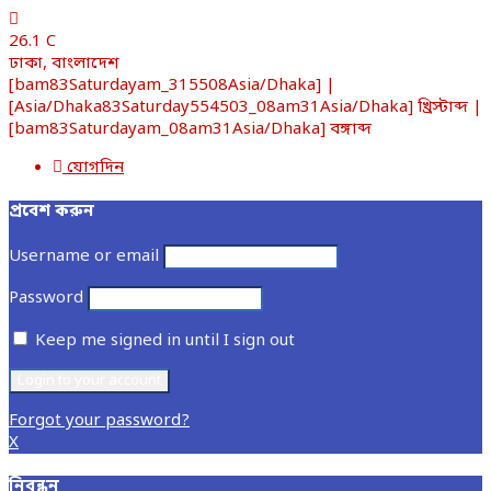
26.1
C
ঢাকা, বাংলাদেশ
[bam83Saturdayam_315508Asia/Dhaka] |
[Asia/Dhaka83Saturday554503_08am31Asia/Dhaka] খ্রিস্টাব্দ |
[bam83Saturdayam_08am31Asia/Dhaka] বঙ্গাব্দ
যোগদিন
প্রবেশ করুন
Username or email
Password
Keep me signed in until I sign out
Forgot your password?
X
নিবন্ধন