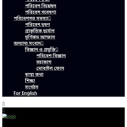
পরিবেশ বিশ্লেষন
পরিবেশ গবেষণা
পরিবেশগত সমস্যা
পরিবেশ দূষণ
প্রাকৃতিক দুর্যোগ
ঘূর্ণিঝড় আম্ফান
অন্যান্য সংবাদ
বিজ্ঞান ও প্রযুক্তি
পরিবেশ বিজ্ঞান
মহাকাশ
মোবাইল ফোন
স্বাস্থ্য কথা
শিক্ষা
সংগঠন
For English
Green Page | Only One Environment News Portal in