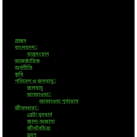
Bangladesh
Bangladeshi News, International News, Environmental
News, Bangla News, Latest News, Special News, Sports
News, All Bangladesh Local News and Every Situation of
the world are available in this Bangla News Website.
প্রচ্ছদ
বাংলাদেশ
বাস্তুসংস্থান
আন্তর্জাতিক
অর্থনীতি
কৃষি
পরিবেশ ও জলবায়ু
জলবায়ু
আবহাওয়া
আবহাওয়া পূর্বাভাস
জীবনধারা
গ্রেটা থুনবার্গ
জানা-অজানা
জীববৈচিত্র্য
ভ্রমণ