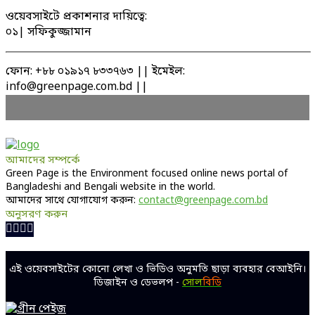
ওয়েবসাইটে প্রকাশনার দায়িত্বে:
০১| সফিকুজ্জামান
ফোন: +৮৮ ০১৯১৭ ৮৩৩৭৬৩ || ইমেইল:
info@greenpage.com.bd ||
আমাদের সম্পর্কে
Green Page is the Environment focused online news portal of
Bangladeshi and Bengali website in the world.
আমাদের সাথে যোগাযোগ করুন:
contact@greenpage.com.bd
অনুসরণ করুন
Facebook
Twitter
Linkedin
Youtube
এই ওয়েবসাইটের কোনো লেখা ও ভিডিও অনুমতি ছাড়া ব্যবহার বেআইনি।
ডিজাইন ও ডেভলপ -
সোল
বিডি