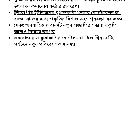
প্লাস্টিক দূষণ রোধে জাতিসংঘের ঐতিহাসিক চুক্তি: বিশ্বব্যাপী
উৎপাদন কমানোর কঠোর রূপরেখা
ইউরোপীয় ইউনিয়নের যুগান্তকারী ‘নেচার রেস্টোরেশন ল’:
২০৩০ সালের মধ্যে প্রকৃতির বিশাল অংশ পুনরুদ্ধারের লক্ষ্য
মেকং অববাহিকায় ৩৮০টি নতুন প্রজাতির সন্ধান: প্রকৃতি
আজও বিস্ময়ে ভরপুর
কক্সবাজার ও কুয়াকাটার হোটেল-মোটেলে গ্রিন রেটিং:
পর্যটনে নতুন পরিবেশগত মানদণ্ড