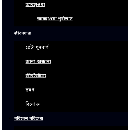
আবহাওয়া
আবহাওয়া পূর্বাভাস
জীবনধারা
গ্রেটা থুনবার্গ
জানা-অজানা
জীববৈচিত্র্য
ভ্রমণ
বিনোদন
পরিবেশ পরিক্রমা