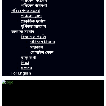
পরিবেশ বিশ্লেষন
পরিবেশ গবেষণা
পরিবেশগত সমস্যা
পরিবেশ দূষণ
প্রাকৃতিক দুর্যোগ
ঘূর্ণিঝড় আম্ফান
অন্যান্য সংবাদ
বিজ্ঞান ও প্রযুক্তি
পরিবেশ বিজ্ঞান
মহাকাশ
মোবাইল ফোন
স্বাস্থ্য কথা
শিক্ষা
সংগঠন
For English
Green Page | Only One Environment News Portal in
Bangladesh
Bangladeshi News, International News, Environmental
News, Bangla News, Latest News, Special News, Sports