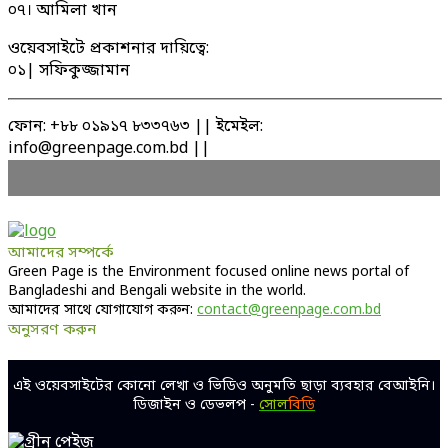
০৭। আমিলা খান
ওয়েবসাইটে প্রকাশনার দায়িত্বে:
০১| সফিকুজ্জামান
ফোন: +৮৮ ০১৯১৭ ৮৩৩৭৬৩ || ইমেইল:
info@greenpage.com.bd ||
আমাদের সম্পর্কে
Green Page is the Environment focused online news portal of
Bangladeshi and Bengali website in the world.
আমাদের সাথে যোগাযোগ করুন:
contact@greenpage.com.bd
অনুসরণ করুন
Facebook
Twitter
Linkedin
Youtube
এই ওয়েবসাইটের কোনো লেখা ও ভিডিও অনুমতি ছাড়া ব্যবহার বেআইনি।
ডিজাইন ও ডেভলপ -
সোল
বিডি