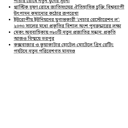
পাচার রোধে নতুন যুগের সূচনা
প্লাস্টিক দূষণ রোধে জাতিসংঘের ঐতিহাসিক চুক্তি: বিশ্বব্যাপী
উৎপাদন কমানোর কঠোর রূপরেখা
ইউরোপীয় ইউনিয়নের যুগান্তকারী ‘নেচার রেস্টোরেশন ল’:
২০৩০ সালের মধ্যে প্রকৃতির বিশাল অংশ পুনরুদ্ধারের লক্ষ্য
মেকং অববাহিকায় ৩৮০টি নতুন প্রজাতির সন্ধান: প্রকৃতি
আজও বিস্ময়ে ভরপুর
কক্সবাজার ও কুয়াকাটার হোটেল-মোটেলে গ্রিন রেটিং:
পর্যটনে নতুন পরিবেশগত মানদণ্ড