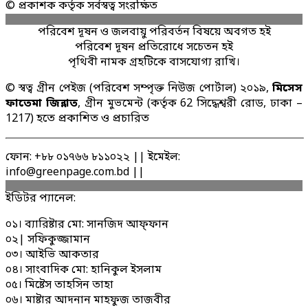
© প্রকাশক কর্তৃক সর্বস্বত্ব সংরক্ষিত
পরিবেশ দূষন ও জলবায়ু পরিবর্তন বিষয়ে অবগত হই
পরিবেশ দূষন প্রতিরোধে সচেতন হই
পৃথিবী নামক গ্রহটিকে বাসযোগ্য রাখি।
© স্বত্ব গ্রীন পেইজ (পরিবেশ সম্পৃক্ত নিউজ পোর্টাল) ২০১৯,
মিসেস
ফাতেমা জিন্নাত
, গ্রীন মুভমেন্ট (কর্তৃক 62 সিদ্ধেশ্বরী রোড, ঢাকা –
1217) হতে প্রকাশিত ও প্রচারিত
ফোন: +৮৮ ০১৭৬৬ ৮১১০২২ || ইমেইল:
info@greenpage.com.bd ||
ইডিটর প্যানেল:
০১। ব্যারিষ্টার মো: সানজিদ আফ্ফান
০২| সফিকুজ্জামান
০৩। আইভি আকতার
০৪। সাংবাদিক মো: হানিকুল ইসলাম
০৫। মিষ্টেস তাহসিন তাহা
০৬। মাষ্টার আদনান মাহফুজ তাজবীর