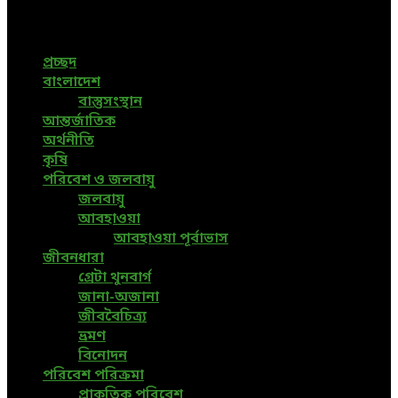
News, All Bangladesh Local News and Every Situation of
the world are available in this Bangla News Website.
প্রচ্ছদ
বাংলাদেশ
বাস্তুসংস্থান
আন্তর্জাতিক
অর্থনীতি
কৃষি
পরিবেশ ও জলবায়ু
জলবায়ু
আবহাওয়া
আবহাওয়া পূর্বাভাস
জীবনধারা
গ্রেটা থুনবার্গ
জানা-অজানা
জীববৈচিত্র্য
ভ্রমণ
বিনোদন
পরিবেশ পরিক্রমা
প্রাকৃতিক পরিবেশ