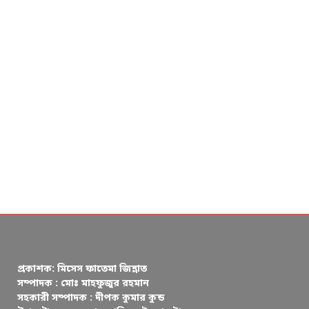
প্রকাশক: মিসেস ফাতেমা জিন্নাত
সম্পাদক : মোঃ মাহফুজুর রহমান
সহকারী সম্পাদক : দীপক কুমার কুন্ড