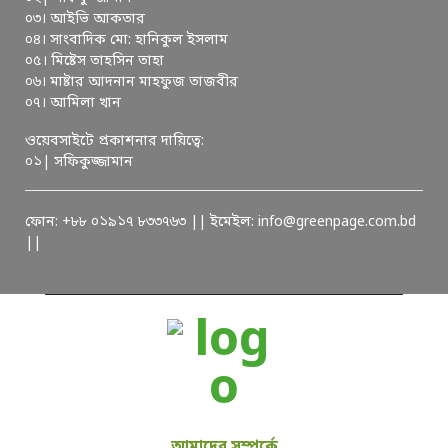
০৩। আইভি আকতার
০৪। সাংবাদিক মো: হানিকুল ইসলাম
০৫। মিষ্টেস তাহসিন তাহা
০৬। মাষ্টার আদনান মাহফুজ তাজবীর
০৭। আমিলা খান
ওয়েবসাইটে প্রকাশনার দায়িত্বে:
০১| সফিকুজ্জামান
ফোন: +৮৮ ০১৯১৭ ৮৩৩৭৬৩ || ইমেইল: info@greenpage.com.bd
||
আমাদের সম্পর্কে