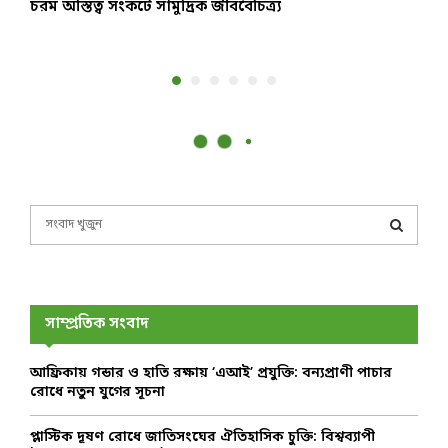
চরম অস্তিত্ব সংকটে সামুদ্রিক জীববৈচিত্র্য
শ
জ
S
e
a
S
r
c
E
h
সাম্প্রতিক সংবাদ
f
A
o
আফ্রিকায় গন্ডার ও হাতি রক্ষায় ‘এআই’ প্রযুক্তি: বন্যপ্রাণী পাচার
r
R
রোধে নতুন যুগের সূচনা
:
C
প্লাস্টিক দূষণ রোধে জাতিসংঘের ঐতিহাসিক চুক্তি: বিশ্বব্যাপী