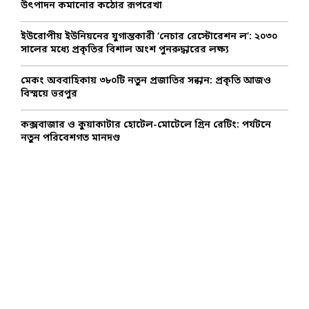
উৎপাদন কমানোর কঠোর রূপরেখা
H
ইউরোপীয় ইউনিয়নের যুগান্তকারী ‘নেচার রেস্টোরেশন ল’: ২০৩০
সালের মধ্যে প্রকৃতির বিশাল অংশ পুনরুদ্ধারের লক্ষ্য
মেকং অববাহিকায় ৩৮০টি নতুন প্রজাতির সন্ধান: প্রকৃতি আজও
বিস্ময়ে ভরপুর
কক্সবাজার ও কুয়াকাটার হোটেল-মোটেলে গ্রিন রেটিং: পর্যটনে
নতুন পরিবেশগত মানদণ্ড