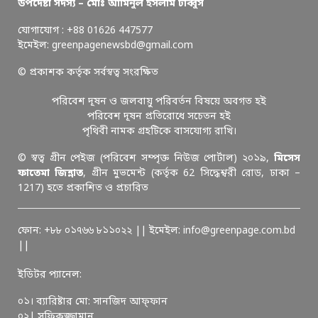
উপদেষ্টা সদস্য – মোঃ আমিনুল ইসলাম টাব্বুস
যোগাযোগ : +88 01626 447577
ইমেইল: greenpagenewsbd@gmail.com
© প্রকাশক কর্তৃক সর্বস্বত্ব সংরক্ষিত
পরিবেশ দূষন ও জলবায়ু পরিবর্তন বিষয়ে অবগত হই
পরিবেশ দূষন প্রতিরোধে সচেতন হই
পৃথিবী নামক গ্রহটিকে বাসযোগ্য রাখি।
© স্বত্ব গ্রীন পেইজ (পরিবেশ সম্পৃক্ত নিউজ পোর্টাল) ২০১৯,
মিসেস
ফাতেমা জিন্নাত
, গ্রীন মুভমেন্ট (কর্তৃক 62 সিদ্ধেশ্বরী রোড, ঢাকা –
1217) হতে প্রকাশিত ও প্রচারিত
ফোন: +৮৮ ০১৭৬৬ ৮১১০২২ || ইমেইল: info@greenpage.com.bd
||
ইডিটর প্যানেল:
০১। ব্যারিষ্টার মো: সানজিদ আফ্ফান
০২| সফিকুজ্জামান