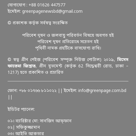
যোগাযোগ : +88 01626 447577
ইমেইল: greenpagenewsbd@gmail.com
© প্রকাশক কর্তৃক সর্বস্বত্ব সংরক্ষিত
পরিবেশ দূষন ও জলবায়ু পরিবর্তন বিষয়ে অবগত হই
পরিবেশ দূষন প্রতিরোধে সচেতন হই
পৃথিবী নামক গ্রহটিকে বাসযোগ্য রাখি।
© স্বত্ব গ্রীন পেইজ (পরিবেশ সম্পৃক্ত নিউজ পোর্টাল) ২০১৯,
মিসেস
ফাতেমা জিন্নাত
, গ্রীন মুভমেন্ট (কর্তৃক 62 সিদ্ধেশ্বরী রোড, ঢাকা –
1217) হতে প্রকাশিত ও প্রচারিত
ফোন: +৮৮ ০১৭৬৬ ৮১১০২২ || ইমেইল: info@greenpage.com.bd
||
ইডিটর প্যানেল:
০১। ব্যারিষ্টার মো: সানজিদ আফ্ফান
০২| সফিকুজ্জামান
০৩। আইভি আকতার