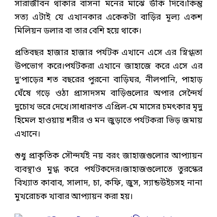
সারাজীবন থাকার বাসনা মনের মাঝে উঁকি দিবে।কিন্তু
সত্য এটাই যে এখানকার একেকটা বাড়ির মূল্য একশ
মিলিয়ন ডলার বা তার বেশি হয়ে থাকে।
প্রতিবছর হাজার হাজার পর্যটক এখানে এসে এর স্নিগ্ধতা
উপভোগ করে।পর্যটকরা এখানে জাহাজে করে এসে এর
দু’পাড়ের শত বছরের পুরনো বাড়িঘর, নীলপানি, পাহাড়
ঘেঁষে গড়ে ওঠা প্রাসাদসম বাড়িগুলোর অপার সেন্দৈর্য
দুচোখ ভরে দেখে।সাধারণত এপ্রিল-মে মাসের চমৎকার মৃদু
হিমেল হাওয়ায় শরীর ও মন জুড়াতে পর্যটকরা ভিড় জমায়
এখানে।
শুধু প্রাকৃতিক সৌন্দর্যই নয় বরং জাহাজগুলোর আপ্যায়ন
ব্যবস্থাও মুগ্ধ করে পর্যটকদের।জাহাজগুলোতে তুরস্কের
বিখ্যাত কাবাব, সালাদ, চা, কফি, জুস, স্যান্ডউইচসহ নানা
মুখরোচক খাবার আপ্যায়ন করা হয়।