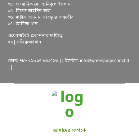
০৪। সাংবাদিক মো: হানিকুল ইসলাম
০৫। মিষ্টেস তাহসিন তাহা
০৬। মাষ্টার আদনান মাহফুজ তাজবীর
০৭। আমিলা খান
ওয়েবসাইটে প্রকাশনার দায়িত্বে:
০১| সফিকুজ্জামান
ফোন: +৮৮ ০১৯১৭ ৮৩৩৭৬৩ || ইমেইল: info@greenpage.com.bd
||
আমাদের সম্পর্কে