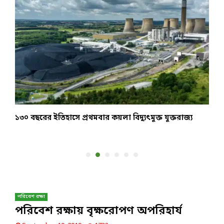
১৩০ বছরের ইতিহাসে প্রথমবার কয়লা বিদ্যুৎমুক্ত যুক্তরাজ্য
র
ব
পরিবেশ রক্ষা
পরিবেশ রক্ষায় বৃক্ষরোপণ অপরিহার্য