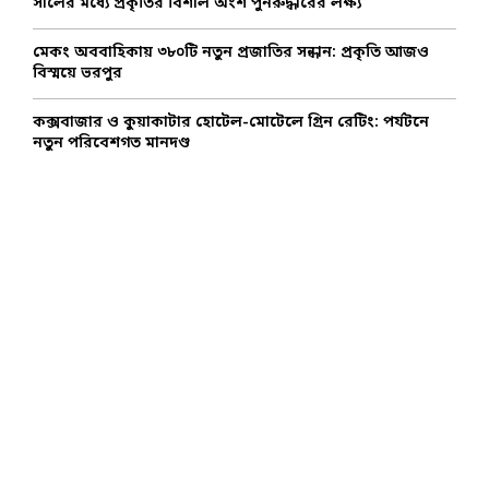
সালের মধ্যে প্রকৃতির বিশাল অংশ পুনরুদ্ধারের লক্ষ্য
মেকং অববাহিকায় ৩৮০টি নতুন প্রজাতির সন্ধান: প্রকৃতি আজও
বিস্ময়ে ভরপুর
কক্সবাজার ও কুয়াকাটার হোটেল-মোটেলে গ্রিন রেটিং: পর্যটনে
নতুন পরিবেশগত মানদণ্ড