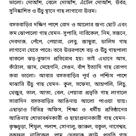
ভালো। দোআঁশ, বেলে দোআঁশ, এঁটেল দোআঁশ, উর্বর,
সুনিষ্কাশিত ও উঁচু স্থানে গাছ লাগানো উত্তম।
বসতবাড়ির দক্ষিণ পাশে রোদ ও আলোর জন্য ছোট এবং
কম ঝোপালো গাছ যেমন- সুপারি, নারিকেল, নিম, সজনে,
দেবদারু, পেঁপে, পেয়ারা, লেবু, জাম্বুরা, ডালিম গাছ
লাগানো যেতে পারে। তবে উত্তরপাশে বড় ও উঁচু গাছপালা
থাকলে ঝড়-তুফান প্রতিরোধ হয়। তাই এখানে আম,
কাঁঠাল, জাম, মেহেগনি, সেগুন, বাঁশ ইত্যাদি গাছ রোপণ
করা ভালো। আবার বসতবাড়ির পূর্ব ও পশ্চিম পাশে
মাঝারি উঁচু গাছ যেমন- কুল, সফেদা, আম্রপলি, লিচু,
খেজুর, তাল, আতা, বেল, পেয়ারা প্রভৃতি গাছ লাগালে
সারাদিন বসতবাড়ির আঙিনায় আলো পাওয়া যায়।
এছাড়াও বিভিন্ন অফিস, শিক্ষা ও ধর্মীয় প্রতিষ্ঠানের
আঙিনায় শোভাবর্ধনকারী ও ছায়াপ্রদানকারী গাছ যেমন-
কৃষ্ণচূড়া, শিমুল, পলাশ, সোনালু, জারুল, বকুল, নাগেশ্বর,
বকফুল, নারিকেল, পাম, দেবদারু, ঝাউ, প্রভৃতি গাছ