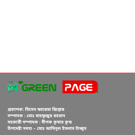
প্রকাশক: মিসেস ফাতেমা জিন্নাত
সম্পাদক : মোঃ মাহফুজুর রহমান
সহকারী সম্পাদক : দীপক কুমার কুন্ড
উপদেষ্টা সদস্য – মোঃ আমিনুল ইসলাম টাব্বুস