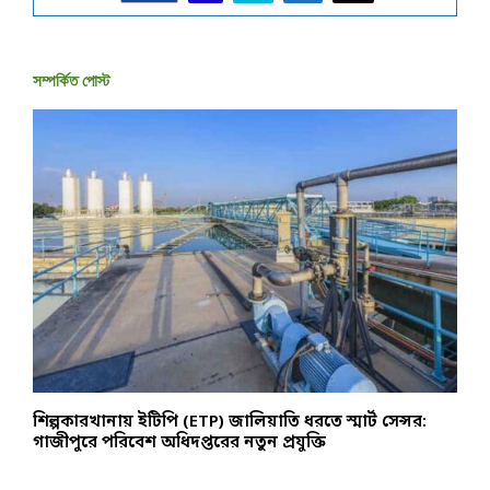
সম্পর্কিত পোস্ট
শিল্পকারখানায় ইটিপি (ETP) জালিয়াতি ধরতে স্মার্ট সেন্সর:
প
গাজীপুরে পরিবেশ অধিদপ্তরের নতুন প্রযুক্তি
ও