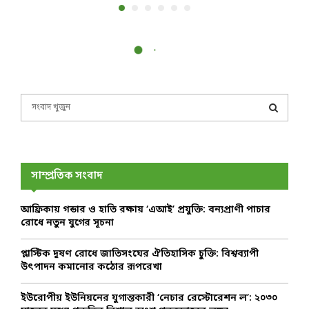
S
e
a
S
r
c
E
h
সাম্প্রতিক সংবাদ
f
A
o
আফ্রিকায় গন্ডার ও হাতি রক্ষায় ‘এআই’ প্রযুক্তি: বন্যপ্রাণী পাচার
r
R
রোধে নতুন যুগের সূচনা
:
C
প্লাস্টিক দূষণ রোধে জাতিসংঘের ঐতিহাসিক চুক্তি: বিশ্বব্যাপী
উৎপাদন কমানোর কঠোর রূপরেখা
H
ইউরোপীয় ইউনিয়নের যুগান্তকারী ‘নেচার রেস্টোরেশন ল’: ২০৩০